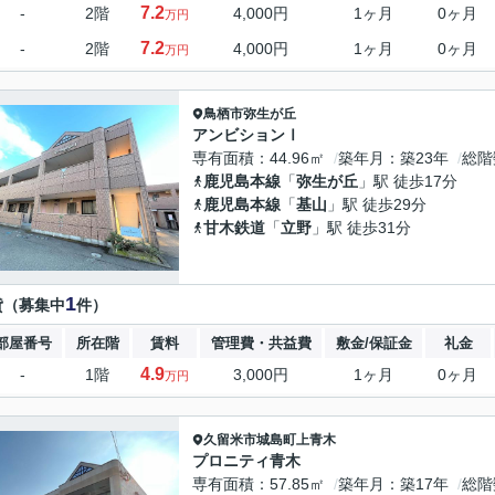
7.2
-
2階
4,000円
1ヶ月
0ヶ月
万円
7.2
-
2階
4,000円
1ヶ月
0ヶ月
万円
鳥栖市
弥生が丘
アンビションⅠ
専有面積
44.96㎡
築年月
築23年
総階
鹿児島本線
「
弥生が丘
」駅 徒歩17分
鹿児島本線
「
基山
」駅 徒歩29分
甘木鉄道
「
立野
」駅 徒歩31分
1
貸（募集中
件）
部屋番号
所在階
賃料
管理費・共益費
敷金/保証金
礼金
4.9
-
1階
3,000円
1ヶ月
0ヶ月
万円
久留米市
城島町上青木
プロニティ青木
専有面積
57.85㎡
築年月
築17年
総階