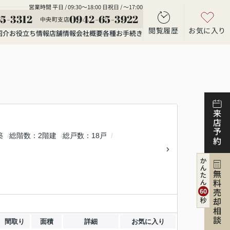
営業時間 平日 / 09:30～18:00 日祝日 / ～17:00
5-3312
0942-65-3922
中央町支店
閲覧履歴
お気に入り
紹介
お役立ち情報
店舗情報
会社概要
各種お手続き
来店予約
築
総階数
2階建
総戸数
18戸
無料売却相談
間取り
面積
詳細
お気に入り