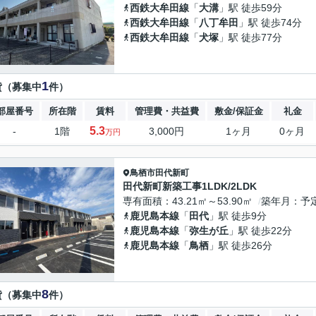
西鉄大牟田線
「
大溝
」駅 徒歩59分
西鉄大牟田線
「
八丁牟田
」駅 徒歩74分
西鉄大牟田線
「
犬塚
」駅 徒歩77分
1
貸（募集中
件）
部屋番号
所在階
賃料
管理費・共益費
敷金/保証金
礼金
5.3
-
1階
3,000円
1ヶ月
0ヶ月
万円
鳥栖市
田代新町
田代新町新築工事1LDK/2LDK
専有面積
43.21㎡～53.90㎡
築年月
予
鹿児島本線
「
田代
」駅 徒歩9分
鹿児島本線
「
弥生が丘
」駅 徒歩22分
鹿児島本線
「
鳥栖
」駅 徒歩26分
8
貸（募集中
件）