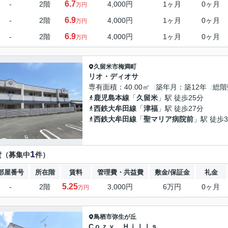
6.7
-
2階
4,000円
1ヶ月
0ヶ月
万円
6.9
-
2階
4,000円
1ヶ月
0ヶ月
万円
6.9
-
2階
4,000円
1ヶ月
0ヶ月
万円
久留米市
梅満町
リオ・ディオサ
専有面積
40.00㎡
築年月
築12年
総階
鹿児島本線
「
久留米
」駅 徒歩25分
西鉄大牟田線
「
津福
」駅 徒歩27分
西鉄大牟田線
「
聖マリア病院前
」駅 徒歩3
1
貸（募集中
件）
部屋番号
所在階
賃料
管理費・共益費
敷金/保証金
礼金
5.25
-
2階
3,000円
6万円
0ヶ月
万円
鳥栖市
弥生が丘
Cｏｚｙ Ｈｉｌｌｓ