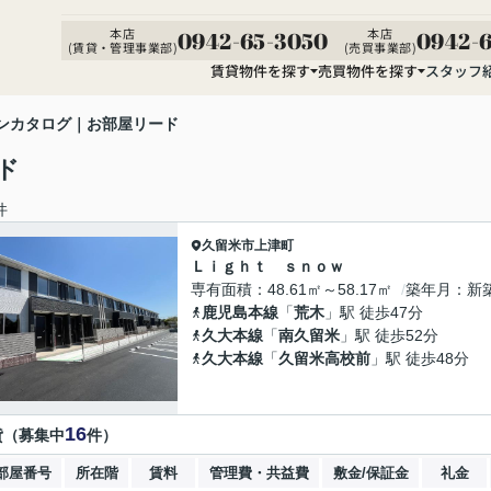
本店
本店
0942-65-3050
0942-6
(賃貸・管理事業部)
(売買事業部)
賃貸物件を探す
売買物件を探す
スタッフ
ンカタログ｜お部屋リード
ド
件
久留米市
上津町
Ｌｉｇｈｔ ｓｎｏｗ
専有面積
48.61㎡～58.17㎡
築年月
新
鹿児島本線
「
荒木
」駅 徒歩47分
久大本線
「
南久留米
」駅 徒歩52分
久大本線
「
久留米高校前
」駅 徒歩48分
16
貸（募集中
件）
部屋番号
所在階
賃料
管理費・共益費
敷金/保証金
礼金