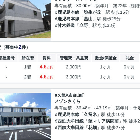
専有面積
30.00㎡
築年月
築22年
総階
鹿児島本線
「
弥生が丘
」駅 徒歩15分
鹿児島本線
「
基山
」駅 徒歩25分
甘木鉄道
「
立野
」駅 徒歩33分
2
貸（募集中
件）
部屋番号
所在階
賃料
管理費・共益費
敷金/保証金
礼金
4.6
-
1階
2,000円
1ヶ月
0ヶ月
万円
4.6
-
2階
3,000円
1ヶ月
0ヶ月
万円
久留米市
白山町
メゾンさくら
専有面積
36.48㎡～43.19㎡
築年月
予
鹿児島本線
「
久留米
」駅 徒歩10分
西鉄大牟田線
「
聖マリア病院前
」駅 徒歩2
西鉄大牟田線
「
花畑
」駅 徒歩27分