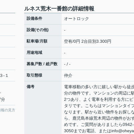
ルネス荒木一番館の詳細情報
設備条件
オートロック
設備(その他)
-
駐車場/月額
空有/0円 2台目別3.300円
用途地域
-
募集戸数 / 総戸数
- / -
３-１
取引態様
仲介
備考
電車移動の多い方に嬉しい駅から徒歩
分
分の物件です。マンションの周辺に
7分
2つあり、よく電車を利用する方にピ
タリです。こちらはマンションタイ
情報の見方
なります。駅から近い物件をお探し
ら、鹿児島本線荒木周辺の物件がお
めです。ご質問がありましたら0942-6
3050までお電話、またはinfo@oheya