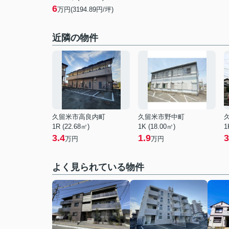
6
万円(3194.89円/坪)
近隣の物件
久留米市高良内町
久留米市野中町
1R (22.68㎡)
1K (18.00㎡)
1
3.4
1.9
3
万円
万円
よく見られている物件