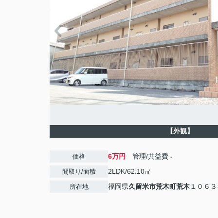
【外観】
6万円
管理/共益費
-
価格
2LDK/62.10㎡
間取り/面積
福岡県
久留米市
荒木町荒木
１０６３
所在地