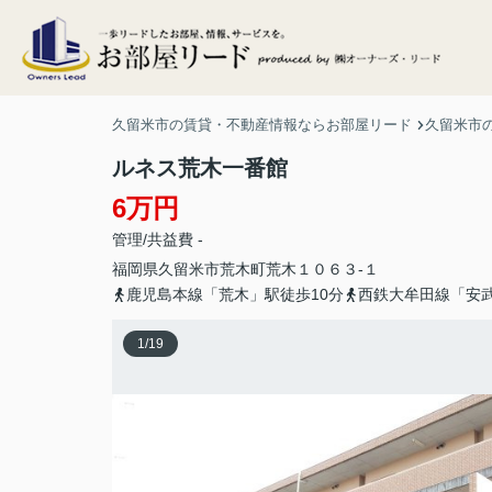
久留米市の賃貸・不動産情報ならお部屋リード
久留米市
ルネス荒木一番館
6万円
管理/共益費 -
福岡県
久留米市
荒木町荒木
１０６３-１
鹿児島本線「荒木」駅徒歩10分
西鉄大牟田線「安武
1
/
19