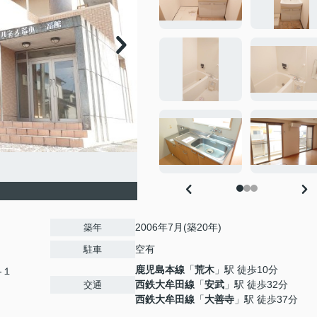
2006年7月(築20年)
築年
空有
駐車
鹿児島本線
「
荒木
」駅 徒歩10分
-１
西鉄大牟田線
「
安武
」駅 徒歩32分
交通
西鉄大牟田線
「
大善寺
」駅 徒歩37分