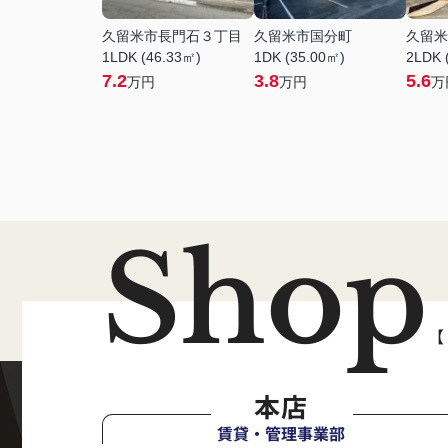
久留米市長門石３丁目
久留米市国分町
久留米
1LDK (46.33㎡)
1DK (35.00㎡)
2LDK 
7.2
3.8
5.6
万円
万円
万
Shop
【
本店
賃貸・管理事業部