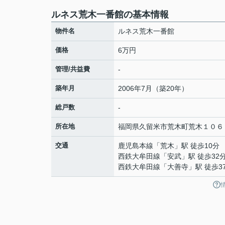
ルネス荒木一番館の基本情報
物件名
ルネス荒木一番館
価格
6万円
管理/共益費
-
築年月
2006年7月（築20年）
総戸数
-
所在地
福岡県
久留米市
荒木町荒木
１０６
交通
鹿児島本線
「
荒木
」駅 徒歩10分
西鉄大牟田線
「
安武
」駅 徒歩32
西鉄大牟田線
「
大善寺
」駅 徒歩3