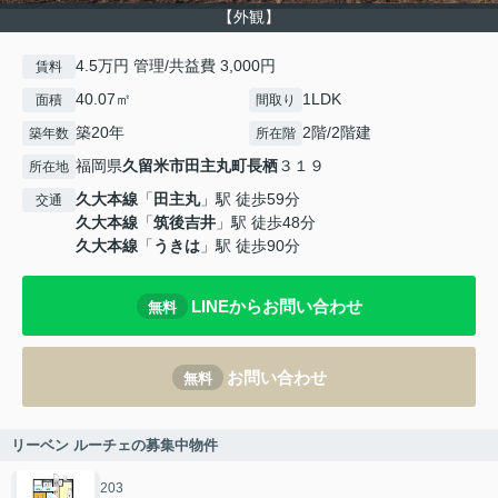
【外観】
4.5万円 管理/共益費 3,000円
賃料
40.07㎡
1LDK
面積
間取り
築20年
2階/2階建
築年数
所在階
福岡県
久留米市
田主丸町長栖
３１９
所在地
久大本線
「
田主丸
」駅 徒歩59分
交通
久大本線
「
筑後吉井
」駅 徒歩48分
久大本線
「
うきは
」駅 徒歩90分
LINEからお問い合わせ
無料
お問い合わせ
無料
リーベン ルーチェの募集中物件
203