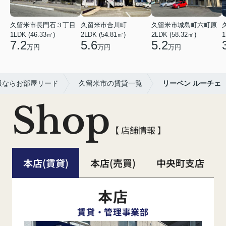
久留米市長門石３丁目
久留米市合川町
久留米市城島町六町原
1LDK (46.33㎡)
2LDK (54.81㎡)
2LDK (58.32㎡)
1
7.2
5.6
5.2
万円
万円
万円
報ならお部屋リード
久留米市の賃貸一覧
リーベン ルーチェ
Shop
【 店舗情報 】
本店(賃貸)
本店(売買)
中央町支店
本店
賃貸・管理事業部