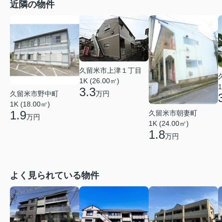
近隣の物件
久留米市上津１丁目
1K (26.00㎡)
1
3.3
久留米市野中町
万円
1K (18.00㎡)
1.9
久留米市朝妻町
万円
1K (24.00㎡)
1.8
万円
よく見られている物件