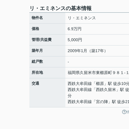
リ・エミネンスの基本情報
物件名
リ・エミネンス
価格
6.9万円
管理/共益費
5,000円
築年月
2009年1月（築17年）
総戸数
-
所在地
福岡県
久留米市
東櫛原町
９８１-
交通
西鉄大牟田線
「
櫛原
」駅 徒歩10
西鉄大牟田線
「
西鉄久留米
」駅 徒
分
西鉄大牟田線
「
宮の陣
」駅 徒歩2