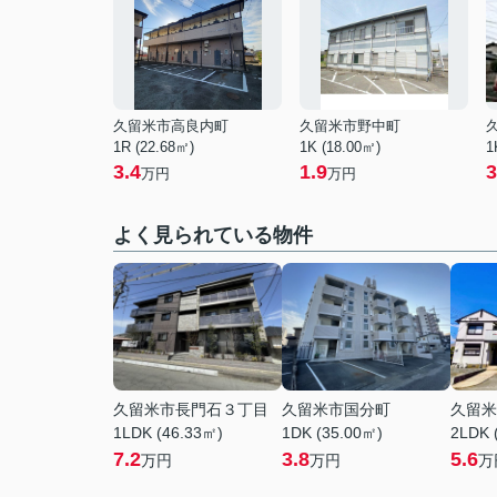
久留米市高良内町
久留米市野中町
1R (22.68㎡)
1K (18.00㎡)
1
3.4
1.9
3
万円
万円
よく見られている物件
久留米市長門石３丁目
久留米市国分町
久留米
1LDK (46.33㎡)
1DK (35.00㎡)
2LDK 
7.2
3.8
5.6
万円
万円
万