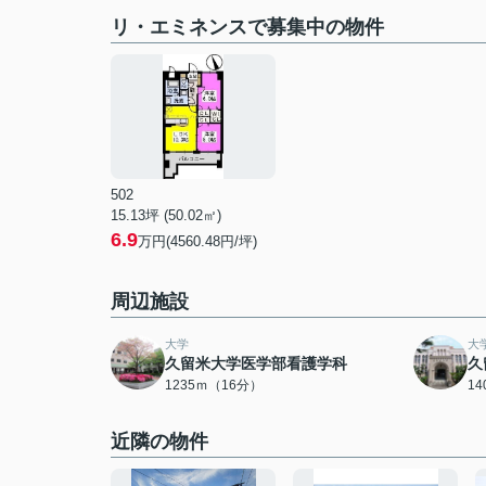
リ・エミネンスで募集中の物件
502
15.13坪 (50.02㎡)
6.9
万円(4560.48円/坪)
周辺施設
大学
大
久留米大学医学部看護学科
久
1235ｍ（16分）
1
近隣の物件