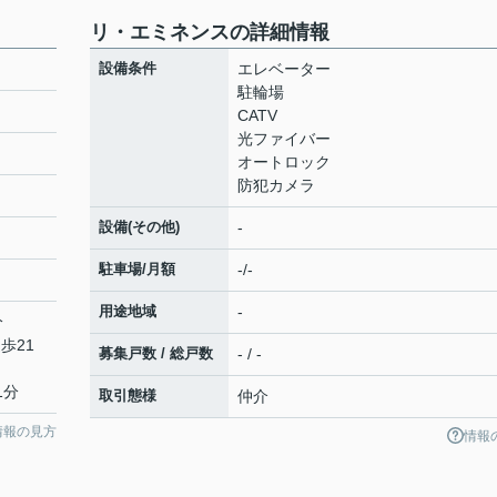
リ・エミネンスの詳細情報
設備条件
エレベーター
駐輪場
CATV
光ファイバー
オートロック
防犯カメラ
設備(その他)
-
駐車場/月額
-/-
１
用途地域
-
分
歩21
募集戸数 / 総戸数
- / -
1分
取引態様
仲介
情報の見方
情報