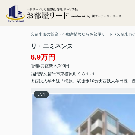
久留米市の賃貸・不動産情報ならお部屋リード
久留米市
リ・エミネンス
6.9万円
管理/共益費 5,000円
福岡県
久留米市
東櫛原町
９８１-１
西鉄大牟田線「櫛原」駅徒歩10分
西鉄大牟田線「西
1
/
14