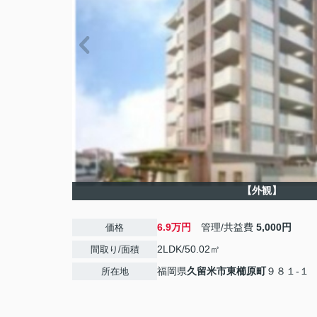
【外観】
6.9万円
管理/共益費
5,000円
価格
2LDK/50.02㎡
間取り/面積
福岡県
久留米市
東櫛原町
９８１-１
所在地