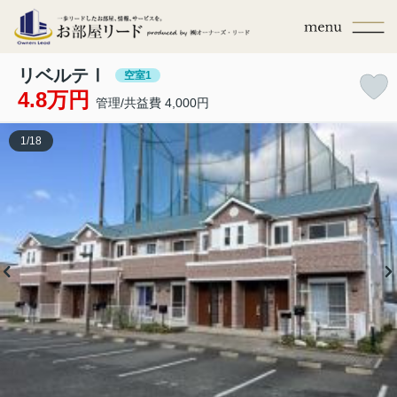
リベルテⅠ
空室1
4.8万円
管理/共益費 4,000円
1
/
18