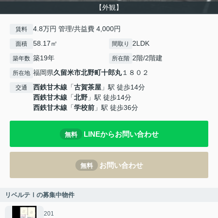
【外観】
4.8万円 管理/共益費 4,000円
賃料
58.17㎡
2LDK
面積
間取り
築19年
2階/2階建
築年数
所在階
福岡県
久留米市
北野町十郎丸
１８０２
所在地
西鉄甘木線
「
古賀茶屋
」駅 徒歩14分
交通
西鉄甘木線
「
北野
」駅 徒歩14分
西鉄甘木線
「
学校前
」駅 徒歩36分
LINEからお問い合わせ
無料
お問い合わせ
無料
リベルテⅠの募集中物件
201