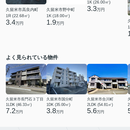
1K (26.00㎡)
3.3
久留米市高良内町
久留米市野中町
万円
1R (22.68㎡)
1K (18.00㎡)
3.4
1.9
万円
万円
1
よく見られている物件
久留米市長門石３丁目
久留米市国分町
久留米市合川町
1LDK (46.33㎡)
1DK (35.00㎡)
2LDK (54.81㎡)
2
7.2
3.8
5.6
万円
万円
万円