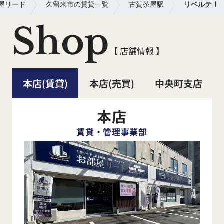
屋リード
久留米市の賃貸一覧
古賀茶屋駅
リベルテⅠ
Shop
【 店舗情報 】
本店(賃貸)
本店(売買)
中央町支店
本店
賃貸・管理事業部