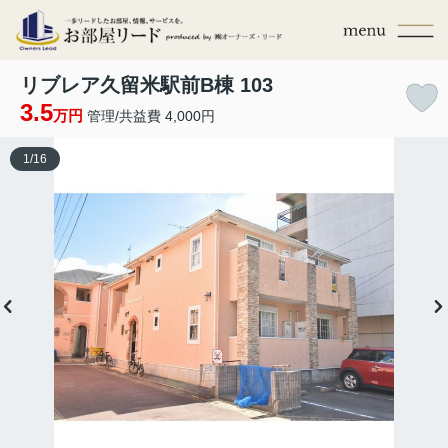
リブレア久留米駅前B棟 103
3.5
万円
管理/共益費 4,000円
1
/
16