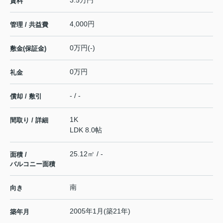
賃料
4,000円
管理 / 共益費
0万円(-)
敷金(保証金)
0万円
礼金
- / -
償却 / 敷引
1K
間取り / 詳細
LDK 8.0帖
25.12㎡ / -
面積 /
バルコニー面積
南
向き
2005年1月(築21年)
築年月