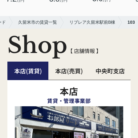
万円
万円
ード
久留米市の賃貸一覧
リブレア久留米駅前B棟
103
Shop
【 店舗情報 】
本店(賃貸)
本店(売買)
中央町支店
本店
賃貸・管理事業部