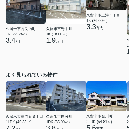
久留米市上津１丁目
1K (26.00㎡)
3.3
万円
久留米市高良内町
久留米市野中町
1R (22.68㎡)
1K (18.00㎡)
3.4
1.9
万円
万円
1
よく見られている物件
久留米市合川町
久留米市長門石３丁目
久留米市国分町
2LDK (54.81㎡)
1LDK (46.33㎡)
1DK (35.00㎡)
2
5.6
7.2
3.8
万円