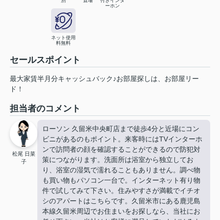
別
置場
付きインタ
ーホン
ネット使用
料無料
セールスポイント
最大家賃半月分キャッシュバック♪お部屋探しは、お部屋リー
ド！
担当者のコメント
ローソン 久留米中央町店まで徒歩4分と近場にコン
ビニがあるのもポイント。来客時にはTVインターホ
ンで訪問者の顔を確認することができるので防犯対
松尾 日菜
策につながります。洗面所は浴室から独立してお
子
り、浴室の湿気で濡れることもありません。調べ物
も買い物もパソコン一台で。インターネット有り物
件で試してみて下さい。住みやすさが満載でイチオ
シのアパートはこちらです。久留米市にある鹿児島
本線久留米周辺でお住まいをお探しなら、当社にお