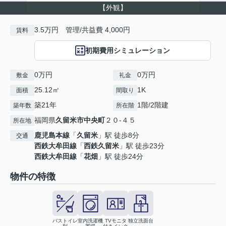
【外観】
3.5万円 管理/共益費 4,000円
賃料
初期費用シミュレーション
0万円
0万円
敷金
礼金
25.12㎡
1K
面積
間取り
築21年
1階/2階建
築年数
所在階
福岡県
久留米市
中央町
２０-４５
所在地
鹿児島本線
「
久留米
」駅 徒歩8分
交通
西鉄大牟田線
「
西鉄久留米
」駅 徒歩23分
西鉄大牟田線
「
花畑
」駅 徒歩24分
物件の特徴
バストイレ
室内洗濯機
TVモニタ
独立洗面台