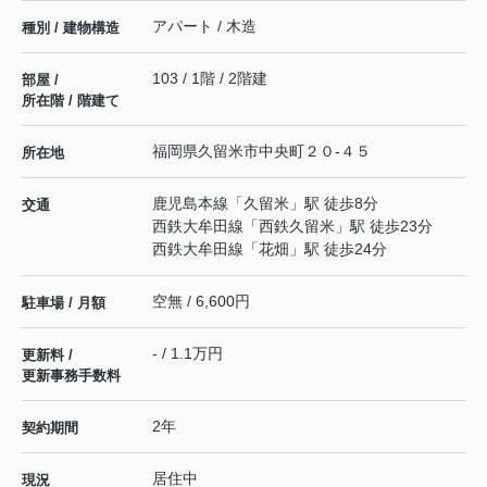
アパート / 木造
種別 / 建物構造
103 / 1階 / 2階建
部屋 /
所在階 / 階建て
福岡県
久留米市
中央町
２０-４５
所在地
鹿児島本線
「
久留米
」駅 徒歩8分
交通
西鉄大牟田線
「
西鉄久留米
」駅 徒歩23分
西鉄大牟田線
「
花畑
」駅 徒歩24分
空無 / 6,600円
駐車場 / 月額
- / 1.1万円
更新料 /
更新事務手数料
2年
契約期間
居住中
現況