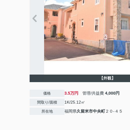
【外観】
3.5万円
管理/共益費
4,000円
価格
1K/25.12㎡
間取り/面積
福岡県
久留米市
中央町
２０-４５
所在地