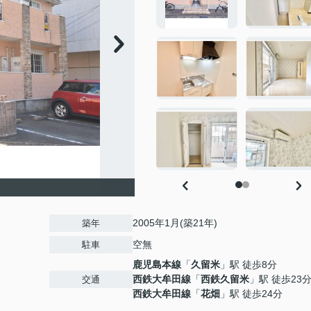
2005年1月(築21年)
築年
空無
駐車
鹿児島本線
「
久留米
」駅 徒歩8分
西鉄大牟田線
「
西鉄久留米
」駅 徒歩23
交通
西鉄大牟田線
「
花畑
」駅 徒歩24分