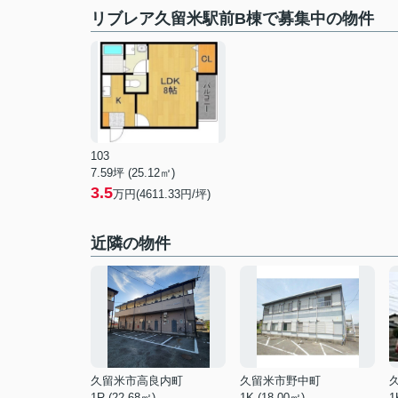
リブレア久留米駅前B棟で募集中の物件
103
7.59坪 (25.12㎡)
3.5
万円(4611.33円/坪)
近隣の物件
久留米市高良内町
久留米市野中町
1R (22.68㎡)
1K (18.00㎡)
1