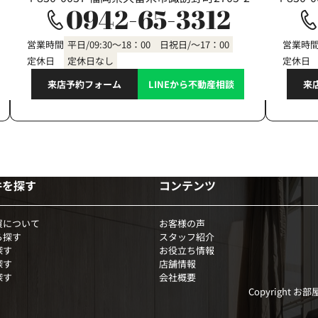
0942-65-3312
営業時間
平日/09:30～18：00 日祝日/～17：00
営業時
定休日
定休日なし
定休日
来店予約フォーム
LINEから不動産相談
来
件を探す
コンテンツ
買について
お客様の声
ら探す
スタッフ紹介
探す
お役立ち情報
探す
店舗情報
探す
会社概要
Copyright お