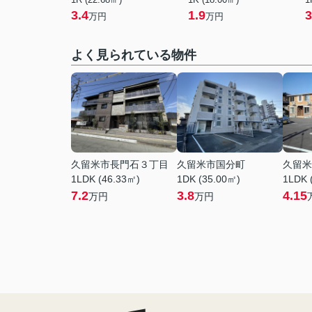
3.4
1.9
3
万円
万円
よく見られている物件
久留米市長門石３丁目
久留米市国分町
久留米
1LDK (46.33㎡)
1DK (35.00㎡)
1LDK 
7.2
3.8
4.15
万円
万円