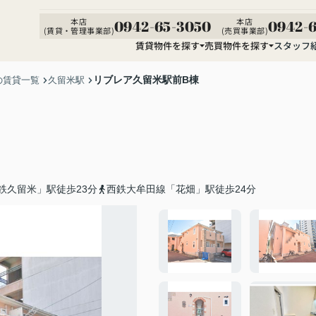
本店
本店
0942-65-3050
0942-6
(賃貸・管理事業部)
(売買事業部)
賃貸物件を探す
売買物件を探す
スタッフ
リブレア久留米駅前B棟
の賃貸一覧
久留米駅
鉄久留米」駅徒歩23分
西鉄大牟田線「花畑」駅徒歩24分