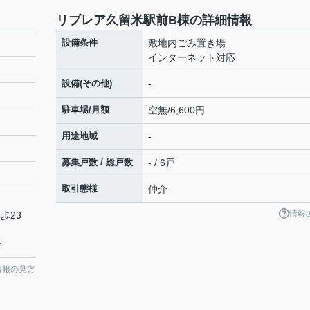
リブレア久留米駅前B棟の詳細情報
設備条件
敷地内ごみ置き場
インターネット対応
設備(その他)
-
駐車場/月額
空無/6,600円
用途地域
-
募集戸数 / 総戸数
- / 6戸
取引態様
仲介
情報
歩23
分
情報の見方