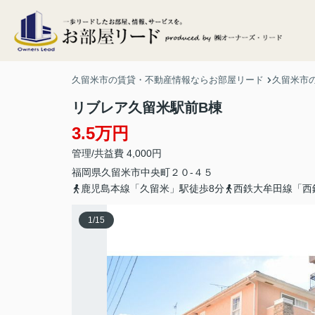
久留米市の賃貸・不動産情報ならお部屋リード
久留米市
リブレア久留米駅前B棟
3.5万円
管理/共益費 4,000円
福岡県
久留米市
中央町
２０-４５
鹿児島本線「久留米」駅徒歩8分
西鉄大牟田線「西
1
/
15