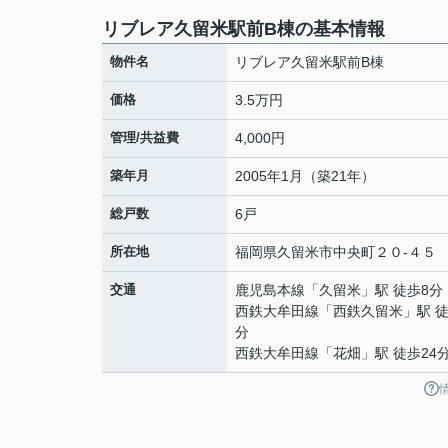
リブレア久留米駅前B棟の基本情報
物件名
リブレア久留米駅前B棟
価格
3.5万円
管理/共益費
4,000円
築年月
2005年1月（築21年）
総戸数
6戸
所在地
福岡県
久留米市
中央町
２０-４５
交通
鹿児島本線
「
久留米
」駅 徒歩8分
西鉄大牟田線
「
西鉄久留米
」駅 徒
分
西鉄大牟田線
「
花畑
」駅 徒歩24