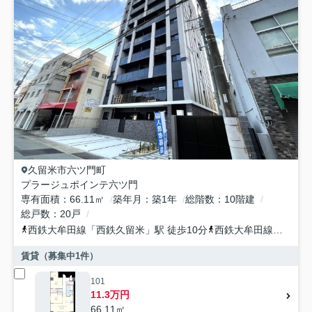
久留米市
六ツ門町
プラージュポインテ六ツ門
専有面積
66.11㎡
築年月
築1年
総階数
10階建
総戸数
20戸
西鉄大牟田線
「
西鉄久留米
」駅 徒歩10分
西鉄大牟田線
「
花畑
」
賃貸（募集中
1
件）
101
11.3万円
66.11㎡