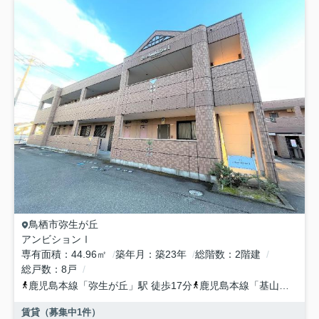
鳥栖市
弥生が丘
アンビションⅠ
専有面積
44.96㎡
築年月
築23年
総階数
2階建
総戸数
8戸
鹿児島本線
「
弥生が丘
」駅 徒歩17分
鹿児島本線
「
基山
」駅 徒
賃貸（募集中
1
件）