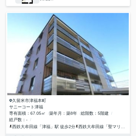
久留米市
津福本町
サニーコート津福
専有面積
67.05㎡
築年月
築8年
総階数
5階建
総戸数
-
西鉄大牟田線
「
津福
」駅 徒歩2分
西鉄大牟田線
「
聖マリア病院前