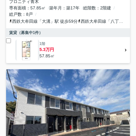
プロニティ青木
専有面積
57.85㎡
築年月
築17年
総階数
2階建
総戸数
8戸
西鉄大牟田線
「
大溝
」駅 徒歩59分
西鉄大牟田線
「
八丁牟田
」駅
賃貸（募集中
1
件）
1階
5.3万円
57.85㎡