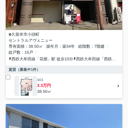
久留米市
小頭町
セントラルアヴェニュー
専有面積
38.50㎡
築年月
築34年
総階数
7階建
総戸数
15戸
西鉄大牟田線
「
花畑
」駅 徒歩10分
西鉄大牟田線
「
西鉄久留米
」
賃貸（募集中
1
件）
403
3.3万円
38.50㎡