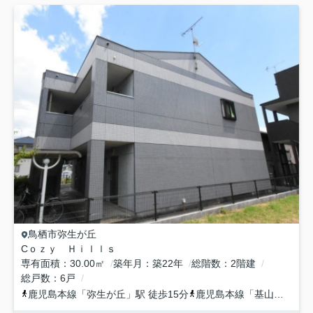
鳥栖市
弥生が丘
Cｏｚｙ Ｈｉｌｌｓ
専有面積
30.00㎡
築年月
築22年
総階数
2階建
総戸数
6戸
鹿児島本線
「
弥生が丘
」駅 徒歩15分
鹿児島本線
「
基山
」駅 徒