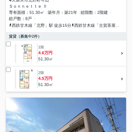
Ｓｏｎｎｅｔｔｅ Ⅱ
専有面積
51.30㎡
築年月
築21年
総階数
2階建
総戸数
8戸
西鉄甘木線
「
北野
」駅 徒歩15分
西鉄甘木線
「
古賀茶屋
」駅 徒
賃貸（募集中
2
件）
1階
4.6万円
51.30㎡
2階
4.5万円
51.30㎡