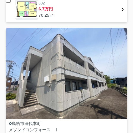
602
6.7万円
70.25㎡
鳥栖市
田代本町
メゾンドコンフォース Ⅰ