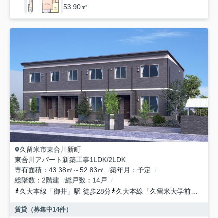
53.90㎡
久留米市
東合川新町
東合川アパート新築工事1LDK/2LDK
専有面積
43.38㎡～52.83㎡
築年月
予定
総階数
2階建
総戸数
14戸
久大本線
「
御井
」駅 徒歩28分
久大本線
「
久留米大学前
」駅 徒
賃貸（募集中
14
件）