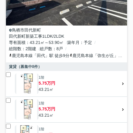
鳥栖市
田代新町
田代新町新築工事1LDK/2LDK
専有面積
43.21㎡～53.90㎡
築年月
予定
総階数
2階建
総戸数
8戸
鹿児島本線
「
田代
」駅 徒歩9分
鹿児島本線
「
弥生が丘
」駅 徒歩22分
賃貸（募集中
8
件）
1階
5.75万円
43.21㎡
1階
5.75万円
43.21㎡
1階