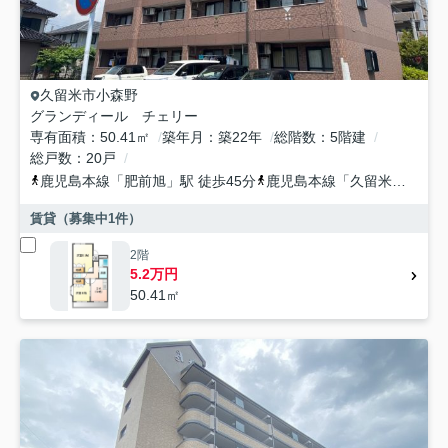
久留米市
小森野
グランディール チェリー
専有面積
50.41㎡
築年月
築22年
総階数
5階建
総戸数
20戸
鹿児島本線
「
肥前旭
」駅 徒歩45分
鹿児島本線
「
久留米
」駅 徒
賃貸（募集中
1
件）
2階
5.2万円
50.41㎡