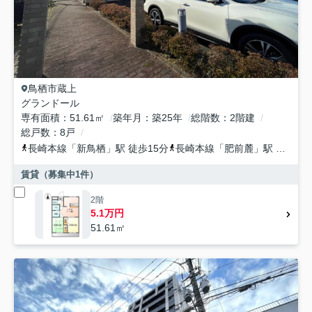
鳥栖市
蔵上
グランドール
専有面積
51.61㎡
築年月
築25年
総階数
2階建
総戸数
8戸
長崎本線
「
新鳥栖
」駅 徒歩15分
長崎本線
「
肥前麓
」駅 徒歩32分
賃貸（募集中
1
件）
2階
5.1万円
51.61㎡