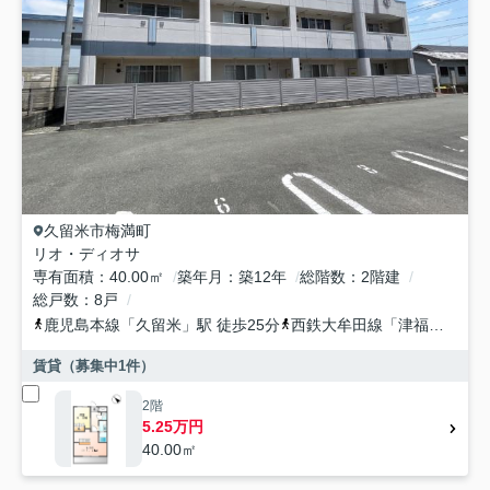
久留米市
梅満町
リオ・ディオサ
専有面積
40.00㎡
築年月
築12年
総階数
2階建
総戸数
8戸
鹿児島本線
「
久留米
」駅 徒歩25分
西鉄大牟田線
「
津福
」駅 徒
賃貸（募集中
1
件）
2階
5.25万円
40.00㎡