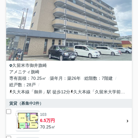
久留米市
御井旗崎
アメニティ旗崎
専有面積
70.25㎡
築年月
築26年
総階数
7階建
総戸数
28戸
久大本線
「
御井
」駅 徒歩12分
久大本線
「
久留米大学前
」駅 徒
賃貸（募集中
2
件）
103
6.5万円
70.25㎡