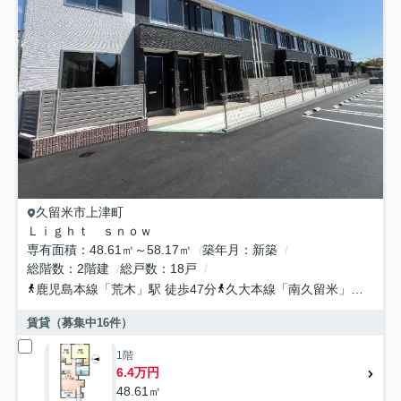
久留米市
上津町
Ｌｉｇｈｔ ｓｎｏｗ
専有面積
48.61㎡～58.17㎡
築年月
新築
総階数
2階建
総戸数
18戸
鹿児島本線
「
荒木
」駅 徒歩47分
久大本線
「
南久留米
」駅 徒歩52分
賃貸（募集中
16
件）
1階
6.4万円
48.61㎡