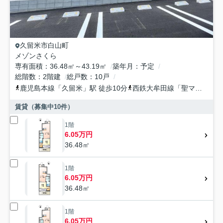
久留米市
白山町
メゾンさくら
専有面積
36.48㎡～43.19㎡
築年月
予定
総階数
2階建
総戸数
10戸
鹿児島本線
「
久留米
」駅 徒歩10分
西鉄大牟田線
「
聖マリア病院前
賃貸（募集中
10
件）
1階
6.05万円
36.48㎡
1階
6.05万円
36.48㎡
1階
6.05万円