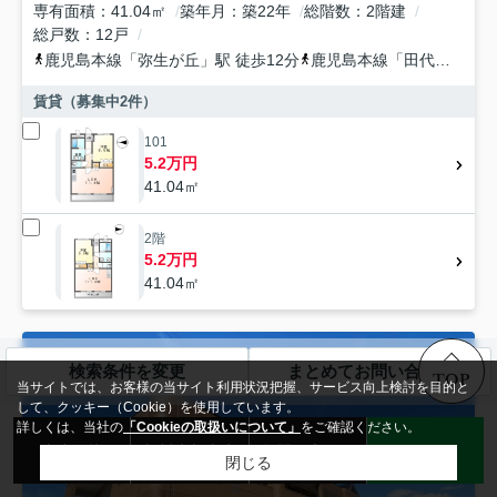
専有面積
41.04㎡
築年月
築22年
総階数
2階建
総戸数
12戸
鹿児島本線
「
弥生が丘
」駅 徒歩12分
鹿児島本線
「
田代
」駅 徒
賃貸（募集中
2
件）
101
5.2万円
41.04㎡
2階
5.2万円
41.04㎡
検索条件を変更
まとめてお問い合わせ
TOP
当サイトでは、お客様の当サイト利用状況把握、サービス向上検討を目的と
して、クッキー（Cookie）を使用しています。
詳しくは、当社の
「Cookieの取扱いについて」
をご確認ください。
来店予約
無料売却査定
お問い合わせ
LINE
閉じる