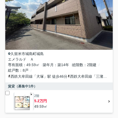
久留米市
城島町城島
エメラルド Ａ
専有面積
49.59㎡
築年月
築14年
総階数
2階建
総戸数
8戸
西鉄大牟田線
「
犬塚
」駅 徒歩46分
西鉄大牟田線
「
三潴
」駅 徒
賃貸（募集中
1
件）
2階
5.2万円
49.59㎡