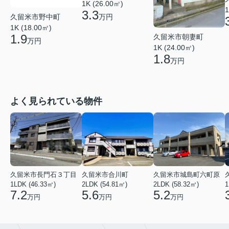
1K (26.00㎡)
1
3.3
久留米市野中町
万円
1K (18.00㎡)
1.9
久留米市朝妻町
万円
1K (24.00㎡)
1.8
万円
よく見られている物件
久留米市長門石３丁目
久留米市合川町
久留米市城島町六町原
1LDK (46.33㎡)
2LDK (54.81㎡)
2LDK (58.32㎡)
1
7.2
5.6
5.2
万円
万円
万円