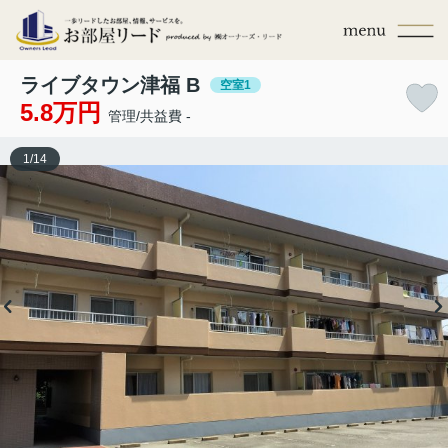
ライブタウン津福 B
空室1
5.8万円
管理/共益費 -
1
/
14