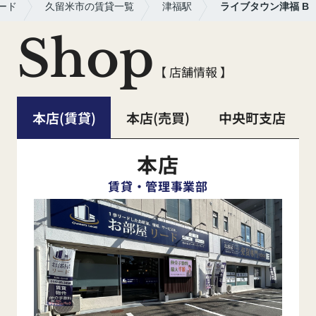
ード
久留米市の賃貸一覧
津福駅
ライブタウン津福 B
Shop
【 店舗情報 】
本店(賃貸)
本店(売買)
中央町支店
本店
賃貸・管理事業部