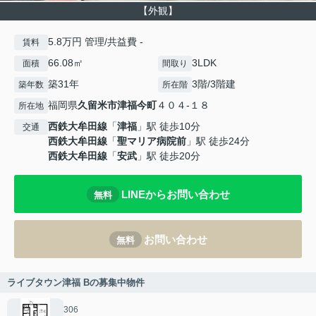
【外観】
5.8万円 管理/共益費 -
賃料
66.08㎡
3LDK
面積
間取り
築31年
3階/3階建
築年数
所在階
福岡県
久留米市
津福今町
４０４-１８
所在地
西鉄大牟田線
「
津福
」駅 徒歩10分
交通
西鉄大牟田線
「
聖マリア病院前
」駅 徒歩24分
西鉄大牟田線
「
安武
」駅 徒歩20分
LINEからお問い合わせ
無料
お問い合わせ
無料
ライブタウン津福 Bの募集中物件
306