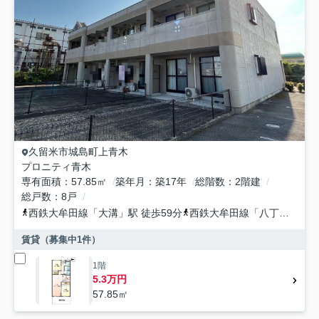
久留米市
城島町上青木
プロニティ青木
専有面積
57.85㎡
築年月
築17年
総階数
2階建
総戸数
8戸
西鉄大牟田線
「
大溝
」駅 徒歩59分
西鉄大牟田線
「
八丁牟田
」駅
賃貸（募集中
1
件）
1階
5.3万円
57.85㎡