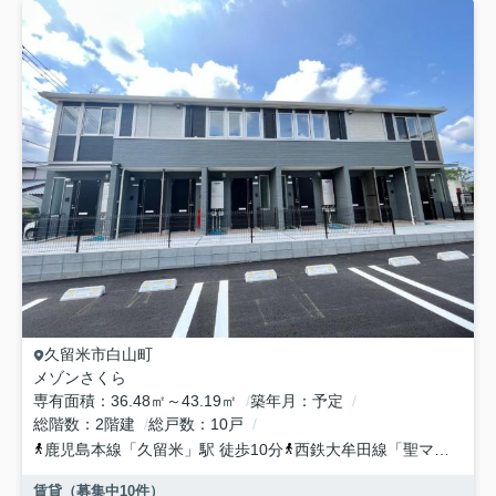
久留米市
白山町
メゾンさくら
専有面積
36.48㎡～43.19㎡
築年月
予定
総階数
2階建
総戸数
10戸
鹿児島本線
「
久留米
」駅 徒歩10分
西鉄大牟田線
「
聖マリア病院前
賃貸（募集中
10
件）