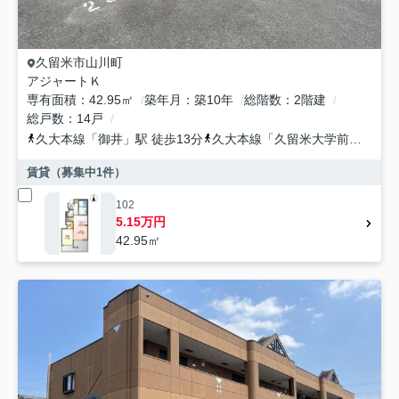
久留米市
山川町
アジャートＫ
専有面積
42.95㎡
築年月
築10年
総階数
2階建
総戸数
14戸
久大本線
「
御井
」駅 徒歩13分
久大本線
「
久留米大学前
」駅 徒
賃貸（募集中
1
件）
102
5.15万円
42.95㎡