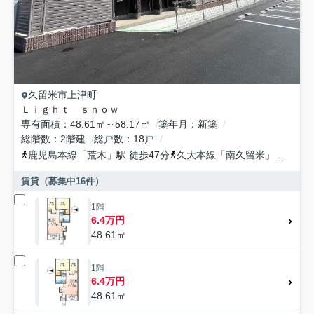
久留米市
上津町
Ｌｉｇｈｔ ｓｎｏｗ
専有面積
48.61㎡～58.17㎡
築年月
新築
総階数
2階建
総戸数
18戸
鹿児島本線
「
荒木
」駅 徒歩47分
久大本線
「
南久留米
」駅 徒歩52分
賃貸（募集中
16
件）
1階
6.4万円
48.61㎡
1階
6.4万円
48.61㎡