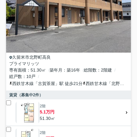
久留米市
北野町高良
プライマリッツ
専有面積
51.30㎡
築年月
築16年
総階数
2階建
総戸数
10戸
西鉄甘木線
「
古賀茶屋
」駅 徒歩21分
西鉄甘木線
「
北野
」駅 徒
賃貸（募集中
2
件）
2階
5.1万円
51.30㎡
2階