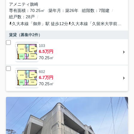
アメニティ旗崎
専有面積
70.25㎡
築年月
築26年
総階数
7階建
総戸数
28戸
久大本線
「
御井
」駅 徒歩12分
久大本線
「
久留米大学前
」駅 徒
賃貸（募集中
2
件）
103
6.5万円
70.25㎡
602
6.7万円
70.25㎡