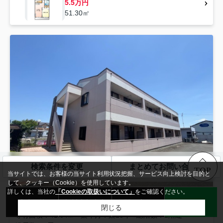
5.5万円
51.30㎡
検索条件を変更
まとめてお問い合わせ
TOP
当サイトでは、お客様の当サイト利用状況把握、サービス向上検討を目的と
して、クッキー（Cookie）を使用しています。
詳しくは、当社の
「Cookieの取扱いについて」
をご確認ください。
鳥栖市
弥生が丘
来店予約
無料売却査定
お問い合わせ
LINE
エポック弥生が丘Ⅱ
閉じる
専有面積
41.04㎡
築年月
築23年
総階数
2階建