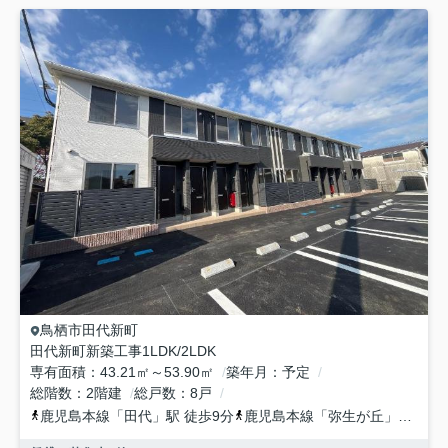
鳥栖市
田代新町
田代新町新築工事1LDK/2LDK
専有面積
43.21㎡～53.90㎡
築年月
予定
総階数
2階建
総戸数
8戸
鹿児島本線
「
田代
」駅 徒歩9分
鹿児島本線
「
弥生が丘
」駅 徒歩22分