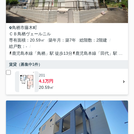
鳥栖市
藤木町
ＣＢ鳥栖ヴェールニル
専有面積
20.59㎡
築年月
築7年
総階数
2階建
総戸数
-
鹿児島本線
「
鳥栖
」駅 徒歩13分
鹿児島本線
「
田代
」駅 徒歩27分
賃貸（募集中
1
件）
201
4.1万円
20.59㎡