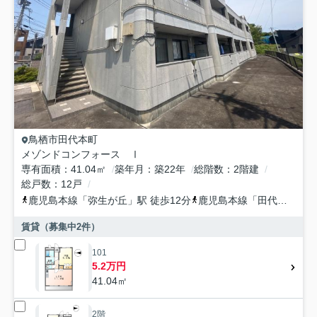
鳥栖市
田代本町
メゾンドコンフォース Ⅰ
専有面積
41.04㎡
築年月
築22年
総階数
2階建
総戸数
12戸
鹿児島本線
「
弥生が丘
」駅 徒歩12分
鹿児島本線
「
田代
」駅 徒
賃貸（募集中
2
件）
101
5.2万円
41.04㎡
2階