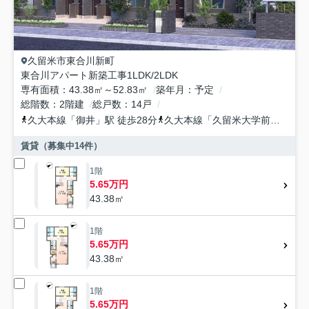
久留米市
東合川新町
東合川アパート新築工事1LDK/2LDK
専有面積
43.38㎡～52.83㎡
築年月
予定
総階数
2階建
総戸数
14戸
久大本線
「
御井
」駅 徒歩28分
久大本線
「
久留米大学前
」駅 徒
賃貸（募集中
14
件）
1階
5.65万円
43.38㎡
1階
5.65万円
43.38㎡
1階
5.65万円