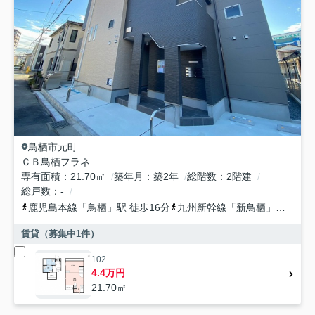
鳥栖市
元町
ＣＢ鳥栖フラネ
専有面積
21.70㎡
築年月
築2年
総階数
2階建
総戸数
-
鹿児島本線
「
鳥栖
」駅 徒歩16分
九州新幹線
「
新鳥栖
」駅 徒歩28分
賃貸（募集中
1
件）
102
4.4万円
21.70㎡