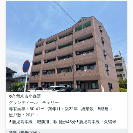
久留米市
小森野
グランディール チェリー
専有面積
50.41㎡
築年月
築22年
総階数
5階建
総戸数
20戸
鹿児島本線
「
肥前旭
」駅 徒歩45分
鹿児島本線
「
久留米
」駅 徒
賃貸（募集中
1
件）