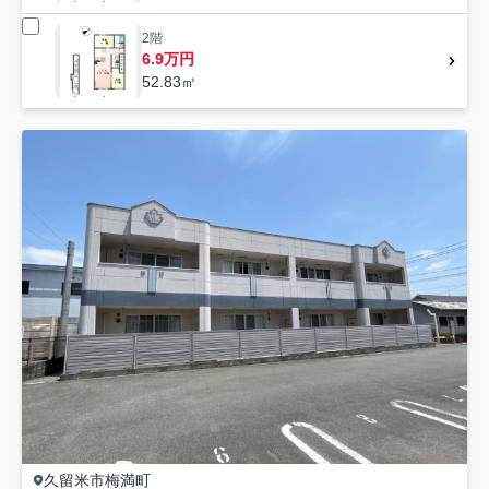
2階
6.9万円
52.83㎡
久留米市
梅満町