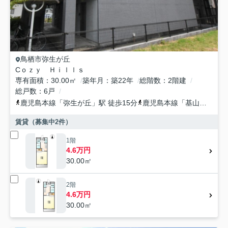
鳥栖市
弥生が丘
Cｏｚｙ Ｈｉｌｌｓ
専有面積
30.00㎡
築年月
築22年
総階数
2階建
総戸数
6戸
鹿児島本線
「
弥生が丘
」駅 徒歩15分
鹿児島本線
「
基山
」駅 徒
賃貸（募集中
2
件）
1階
4.6万円
30.00㎡
2階
4.6万円
30.00㎡