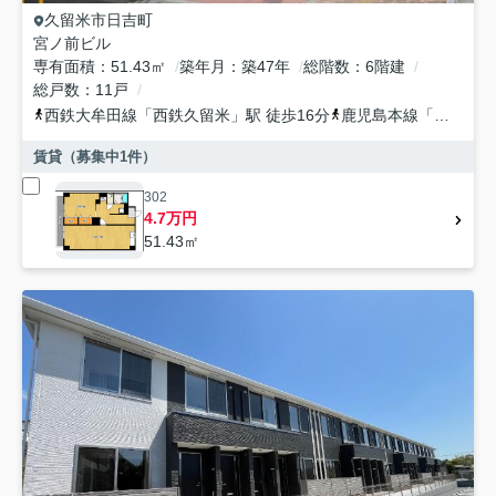
久留米市
日吉町
宮ノ前ビル
専有面積
51.43㎡
築年月
築47年
総階数
6階建
総戸数
11戸
西鉄大牟田線
「
西鉄久留米
」駅 徒歩16分
鹿児島本線
「
久留米
」
賃貸（募集中
1
件）
302
4.7万円
51.43㎡