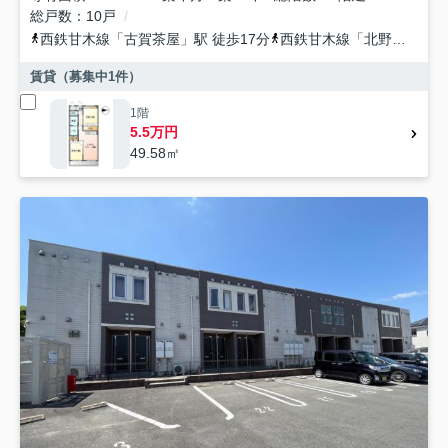
総戸数
10戸
西鉄甘木線
「
古賀茶屋
」駅 徒歩17分
西鉄甘木線
「
北野
」駅 徒
賃貸（募集中
1
件）
1階
5.5万円
49.58㎡