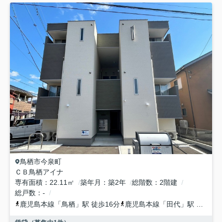
鳥栖市
今泉町
ＣＢ鳥栖アイナ
専有面積
22.11㎡
築年月
築2年
総階数
2階建
総戸数
-
鹿児島本線
「
鳥栖
」駅 徒歩16分
鹿児島本線
「
田代
」駅 徒歩31分