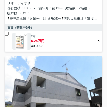
リオ・ディオサ
専有面積
40.00㎡
築年月
築12年
総階数
2階建
総戸数
8戸
鹿児島本線
「
久留米
」駅 徒歩25分
西鉄大牟田線
「
津福
」駅 徒
賃貸（募集中
1
件）
2階
5.25万円
40.00㎡