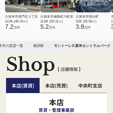
久留米市長門石３丁目
久留米市城島町六町原
久留米市国分町
1LDK (46.33㎡)
2LDK (58.32㎡)
1DK (35.00㎡)
1
7.2
5.2
3.8
万円
万円
万円
米市の賃貸一覧
櫛原駅
モントーレ久留米セントラルパーク
Shop
【 店舗情報 】
本店(賃貸)
本店(売買)
中央町支店
本店
賃貸・管理事業部