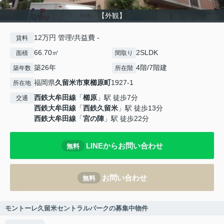
【外観】
12万円 管理/共益費 -
賃料
66.70㎡
2SLDK
面積
間取り
築26年
4階/7階建
築年数
所在階
福岡県
久留米市
東櫛原町
1927-1
所在地
西鉄大牟田線
「
櫛原
」駅 徒歩7分
交通
西鉄大牟田線
「
西鉄久留米
」駅 徒歩13分
西鉄大牟田線
「
宮の陣
」駅 徒歩22分
LINEからお問い合わせ
無料
お問い合わせ
無料
モントーレ久留米セントラルパークの募集中物件