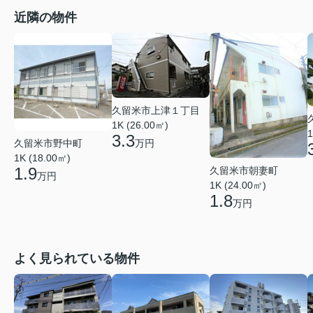
近隣の物件
久留米市上津１丁目
1K (26.00㎡)
1
3.3
久留米市野中町
万円
1K (18.00㎡)
1.9
久留米市朝妻町
万円
1K (24.00㎡)
1.8
万円
よく見られている物件