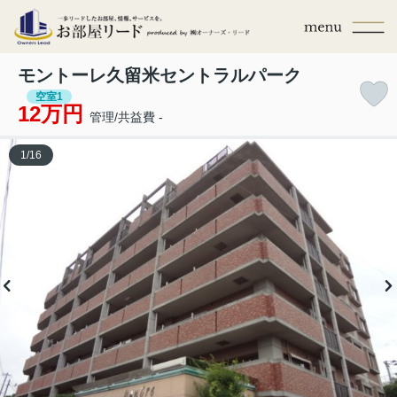
モントーレ久留米セントラルパーク
空室1
12万円
管理/共益費 -
1
/
16