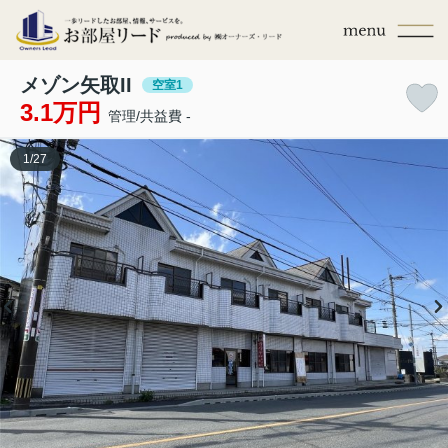
メゾン矢取II
空室1
3.1万円
管理/共益費 -
1
/
27