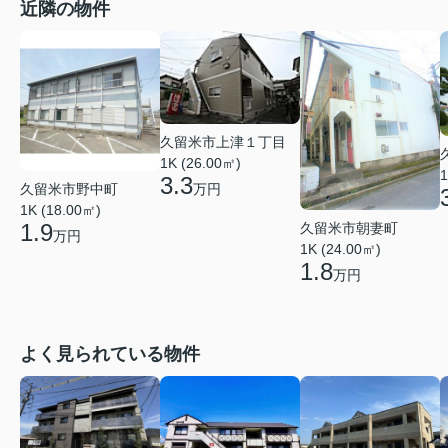
近隣の物件
久留米市上津１丁目
1K (26.00㎡)
1
3.3
久留米市野中町
万円
1K (18.00㎡)
1.9
久留米市朝妻町
万円
1K (24.00㎡)
1.8
万円
よく見られている物件