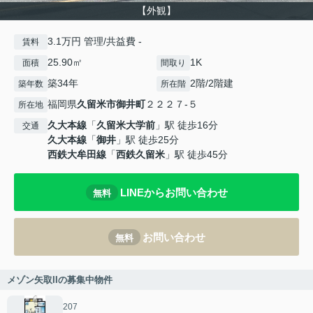
【外観】
3.1万円 管理/共益費 -
賃料
25.90㎡
1K
面積
間取り
築34年
2階/2階建
築年数
所在階
福岡県
久留米市
御井町
２２２７-５
所在地
久大本線
「
久留米大学前
」駅 徒歩16分
交通
久大本線
「
御井
」駅 徒歩25分
西鉄大牟田線
「
西鉄久留米
」駅 徒歩45分
LINEからお問い合わせ
無料
お問い合わせ
無料
メゾン矢取IIの募集中物件
207