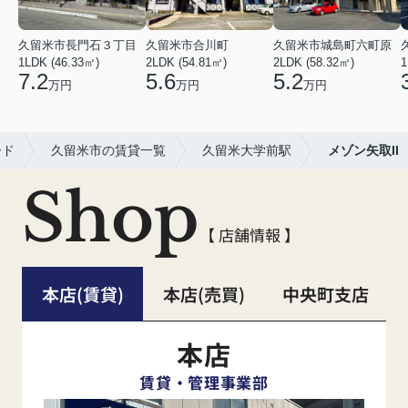
久留米市長門石３丁目
久留米市合川町
久留米市城島町六町原
1LDK (46.33㎡)
2LDK (54.81㎡)
2LDK (58.32㎡)
1
7.2
5.6
5.2
万円
万円
万円
ード
久留米市の賃貸一覧
久留米大学前駅
メゾン矢取II
Shop
【 店舗情報 】
本店(賃貸)
本店(売買)
中央町支店
本店
賃貸・管理事業部