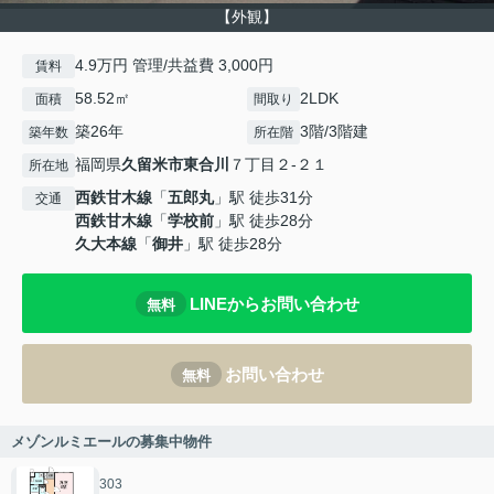
【外観】
4.9万円 管理/共益費 3,000円
賃料
58.52㎡
2LDK
面積
間取り
築26年
3階/3階建
築年数
所在階
福岡県
久留米市
東合川
７丁目２-２１
所在地
西鉄甘木線
「
五郎丸
」駅 徒歩31分
交通
西鉄甘木線
「
学校前
」駅 徒歩28分
久大本線
「
御井
」駅 徒歩28分
LINEからお問い合わせ
無料
お問い合わせ
無料
メゾンルミエールの募集中物件
303