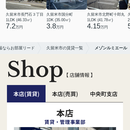
久留米市長門石３丁目
久留米市国分町
久留米市北野町十郎丸
1LDK (46.33㎡)
1DK (35.00㎡)
1LDK (41.78㎡)
2
7.2
3.8
4.15
万円
万円
万円
報ならお部屋リード
久留米市の賃貸一覧
メゾンルミエール
Shop
【 店舗情報 】
本店(賃貸)
本店(売買)
中央町支店
本店
賃貸・管理事業部