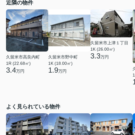
近隣の物件
久留米市上津１丁目
1K (26.00㎡)
3.3
久留米市高良内町
久留米市野中町
万円
1R (22.68㎡)
1K (18.00㎡)
3.4
1.9
万円
万円
1
よく見られている物件