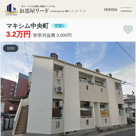
マキシム中央町
空室1
3.2万円
管理/共益費 3,000円
1
/
10