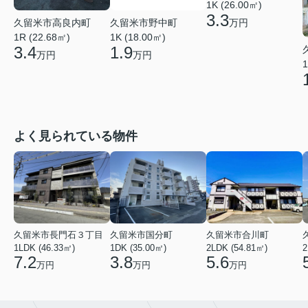
1K (26.00㎡)
3.3
久留米市高良内町
久留米市野中町
万円
1R (22.68㎡)
1K (18.00㎡)
3.4
1.9
万円
万円
1
よく見られている物件
久留米市長門石３丁目
久留米市国分町
久留米市合川町
1LDK (46.33㎡)
1DK (35.00㎡)
2LDK (54.81㎡)
2
7.2
3.8
5.6
万円
万円
万円