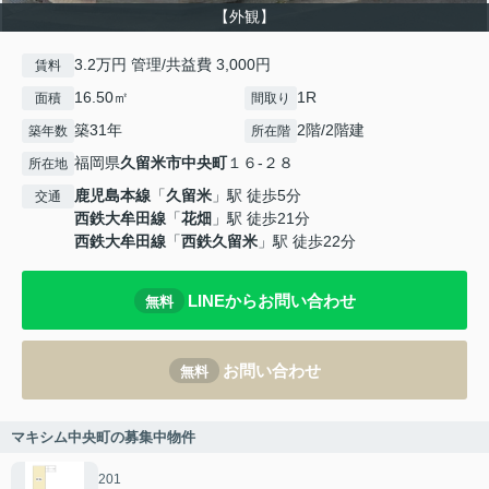
【外観】
3.2万円 管理/共益費 3,000円
賃料
16.50㎡
1R
面積
間取り
築31年
2階/2階建
築年数
所在階
福岡県
久留米市
中央町
１６-２８
所在地
鹿児島本線
「
久留米
」駅 徒歩5分
交通
西鉄大牟田線
「
花畑
」駅 徒歩21分
西鉄大牟田線
「
西鉄久留米
」駅 徒歩22分
LINEからお問い合わせ
無料
お問い合わせ
無料
マキシム中央町の募集中物件
201