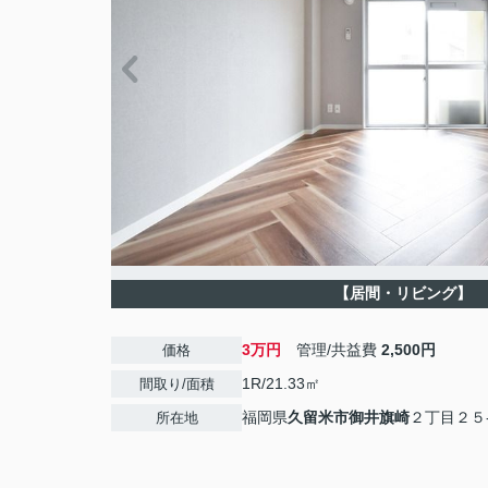
【居間・リビング】
3万円
管理/共益費
2,500円
価格
1R/21.33㎡
間取り/面積
福岡県
久留米市
御井旗崎
２丁目２５
所在地