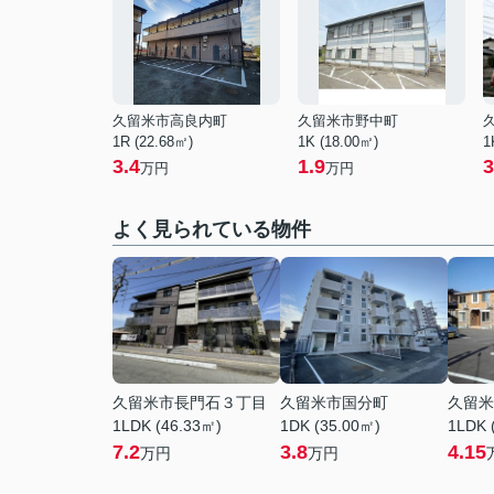
久留米市高良内町
久留米市野中町
1R (22.68㎡)
1K (18.00㎡)
1
3.4
1.9
3
万円
万円
よく見られている物件
久留米市長門石３丁目
久留米市国分町
久留米
1LDK (46.33㎡)
1DK (35.00㎡)
1LDK 
7.2
3.8
4.15
万円
万円