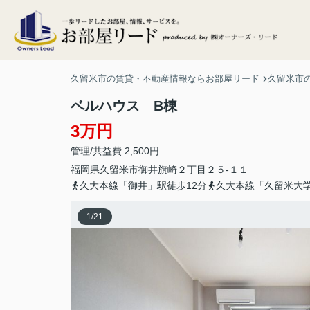
久留米市の賃貸・不動産情報ならお部屋リード
久留米市
ベルハウス B棟
3万円
管理/共益費 2,500円
福岡県
久留米市
御井旗崎
２丁目２５-１１
久大本線「御井」駅徒歩12分
久大本線「久留米大学
1
/
21