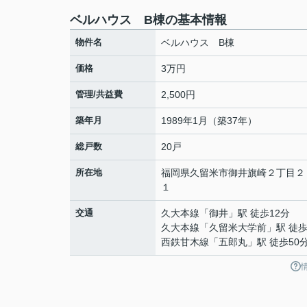
ベルハウス B棟の基本情報
物件名
ベルハウス B棟
価格
3万円
管理/共益費
2,500円
築年月
1989年1月（築37年）
総戸数
20戸
所在地
福岡県
久留米市
御井旗崎
２丁目２
１
交通
久大本線
「
御井
」駅 徒歩12分
久大本線
「
久留米大学前
」駅 徒歩
西鉄甘木線
「
五郎丸
」駅 徒歩50