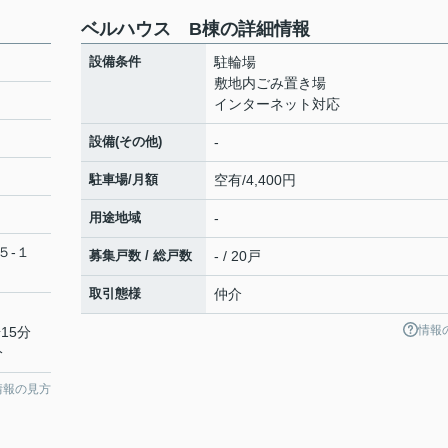
ベルハウス B棟の詳細情報
設備条件
駐輪場
敷地内ごみ置き場
インターネット対応
設備(その他)
-
駐車場/月額
空有/4,400円
用途地域
-
５-１
募集戸数 / 総戸数
- / 20戸
取引態様
仲介
情報
15分
分
情報の見方