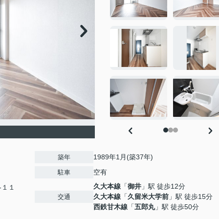
1989年1月(築37年)
築年
空有
駐車
久大本線
「
御井
」駅 徒歩12分
-１１
久大本線
「
久留米大学前
」駅 徒歩15分
交通
西鉄甘木線
「
五郎丸
」駅 徒歩50分