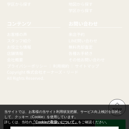
学区から探す
地図から探す
学区から探す
コンテンツ
お問い合わせ
お客様の声
来店予約
スタッフ紹介
LINE問い合わせ
お役立ち情報
無料売却査定
店舗情報
各種お手続き
会社概要
その他お問い合わせ
プライバシーポリシー
｜
利用規約
｜
サイトマップ
Copyright 株式会社オーナーズ・リード
All Rights Reserved.
TOP
当サイトでは、お客様の当サイト利用状況把握、サービス向上検討を目的と
して、クッキー（Cookie）を使用しています。
詳しくは、当社の
「Cookieの取扱いについて」
をご確認ください。
来店予約
無料売却査定
お問い合わせ
LINE