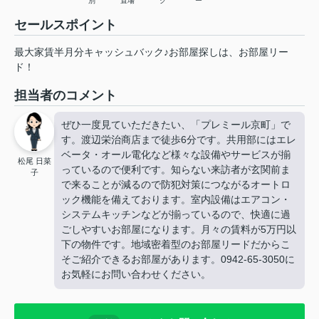
別
置場
ク
ー
セールスポイント
最大家賃半月分キャッシュバック♪お部屋探しは、お部屋リー
ド！
担当者のコメント
ぜひ一度見ていただきたい、「プレミール京町」で
す。渡辺栄治商店まで徒歩6分です。共用部にはエレ
ベータ・オール電化など様々な設備やサービスが揃
松尾 日菜
っているので便利です。知らない来訪者が玄関前ま
子
で来ることが減るので防犯対策につながるオートロ
ック機能を備えております。室内設備はエアコン・
システムキッチンなどが揃っているので、快適に過
ごしやすいお部屋になります。月々の賃料が5万円以
下の物件です。地域密着型のお部屋リードだからこ
そご紹介できるお部屋があります。0942-65-3050に
お気軽にお問い合わせください。