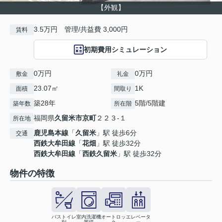
【外観】
3.5万円 管理/共益費 3,000円
賃料
初期費用シミュレーション
0万円
0万円
敷金
礼金
23.07㎡
1K
面積
間取り
築28年
5階/5階建
築年数
所在階
福岡県
久留米市
京町
２２３-１
所在地
鹿児島本線
「
久留米
」駅 徒歩6分
交通
西鉄大牟田線
「
花畑
」駅 徒歩32分
西鉄大牟田線
「
西鉄久留米
」駅 徒歩32分
物件の特徴
バストイレ
室内洗濯機
オートロッ
エレベータ