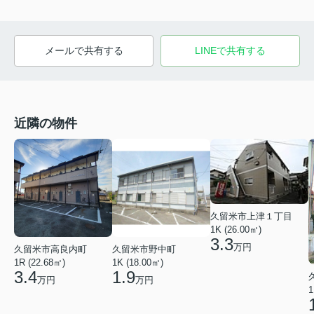
メールで共有する
LINEで共有する
近隣の物件
久留米市上津１丁目
1K (26.00㎡)
3.3
万円
久留米市高良内町
久留米市野中町
1R (22.68㎡)
1K (18.00㎡)
3.4
1.9
万円
万円
1