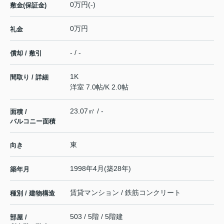
0万円(-)
敷金(保証金)
0万円
礼金
- / -
償却 / 敷引
1K
間取り / 詳細
洋室 7.0帖
/
K 2.0帖
23.07㎡ / -
面積 /
バルコニー面積
東
向き
1998年4月(築28年)
築年月
賃貸マンション / 鉄筋コンクリート
種別 / 建物構造
503 / 5階 / 5階建
部屋 /