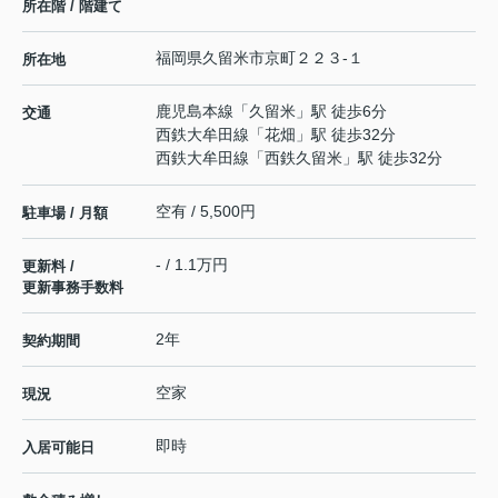
所在階 / 階建て
福岡県
久留米市
京町
２２３-１
所在地
鹿児島本線
「
久留米
」駅 徒歩6分
交通
西鉄大牟田線
「
花畑
」駅 徒歩32分
西鉄大牟田線
「
西鉄久留米
」駅 徒歩32分
空有 / 5,500円
駐車場 / 月額
- / 1.1万円
更新料 /
更新事務手数料
2年
契約期間
空家
現況
即時
入居可能日