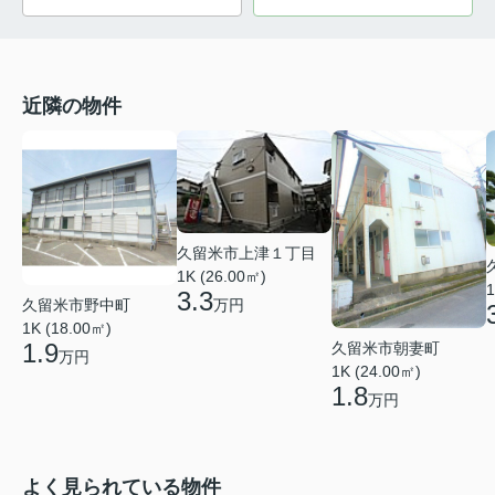
近隣の物件
久留米市上津１丁目
1K (26.00㎡)
1
3.3
久留米市野中町
万円
1K (18.00㎡)
1.9
久留米市朝妻町
万円
1K (24.00㎡)
1.8
万円
よく見られている物件