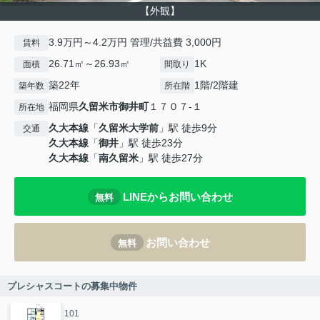
【外観】
3.9万円～4.2万円 管理/共益費 3,000円
賃料
26.71㎡～26.93㎡
1K
面積
間取り
築22年
1階/2階建
築年数
所在階
福岡県
久留米市
御井町
１７０７-１
所在地
久大本線
「
久留米大学前
」駅 徒歩9分
交通
久大本線
「
御井
」駅 徒歩23分
久大本線
「
南久留米
」駅 徒歩27分
LINEからお問い合わせ
無料
お問い合わせ
無料
プレシャスコートの募集中物件
101