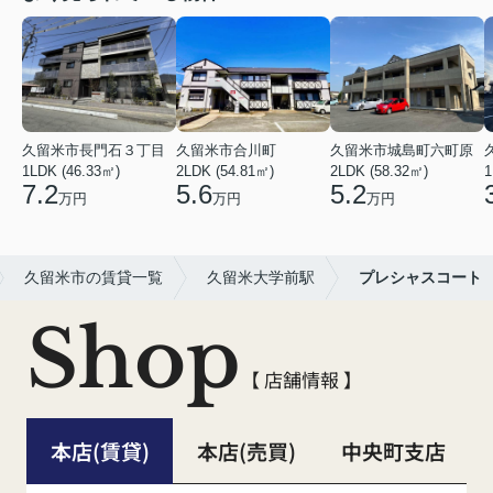
久留米市長門石３丁目
久留米市合川町
久留米市城島町六町原
1LDK (46.33㎡)
2LDK (54.81㎡)
2LDK (58.32㎡)
1
7.2
5.6
5.2
万円
万円
万円
久留米市の賃貸一覧
久留米大学前駅
プレシャスコート
Shop
【 店舗情報 】
本店(賃貸)
本店(売買)
中央町支店