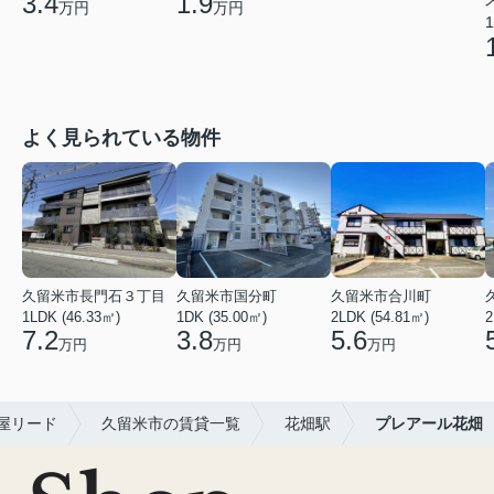
3.4
1.9
万円
万円
1
よく見られている物件
久留米市長門石３丁目
久留米市国分町
久留米市合川町
1LDK (46.33㎡)
1DK (35.00㎡)
2LDK (54.81㎡)
2
7.2
3.8
5.6
万円
万円
万円
屋リード
久留米市の賃貸一覧
花畑駅
プレアール花畑