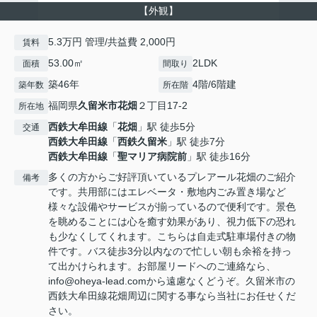
【外観】
5.3万円 管理/共益費 2,000円
賃料
53.00㎡
2LDK
面積
間取り
築46年
4階/6階建
築年数
所在階
福岡県
久留米市
花畑
２丁目17-2
所在地
西鉄大牟田線
「
花畑
」駅 徒歩5分
交通
西鉄大牟田線
「
西鉄久留米
」駅 徒歩7分
西鉄大牟田線
「
聖マリア病院前
」駅 徒歩16分
多くの方からご好評頂いているプレアール花畑のご紹介
備考
です。共用部にはエレベータ・敷地内ごみ置き場など
様々な設備やサービスが揃っているので便利です。景色
を眺めることには心を癒す効果があり、視力低下の恐れ
も少なくしてくれます。こちらは自走式駐車場付きの物
件です。バス徒歩3分以内なので忙しい朝も余裕を持っ
て出かけられます。お部屋リードへのご連絡なら、
info@oheya-lead.comから遠慮なくどうぞ。久留米市の
西鉄大牟田線花畑周辺に関する事なら当社にお任せくだ
さい。