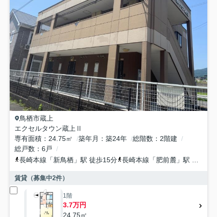
鳥栖市
蔵上
エクセルタウン蔵上Ⅱ
専有面積
24.75㎡
築年月
築24年
総階数
2階建
総戸数
6戸
長崎本線
「
新鳥栖
」駅 徒歩15分
長崎本線
「
肥前麓
」駅 徒歩28分
賃貸（募集中
2
件）
1階
3.7万円
24.75㎡