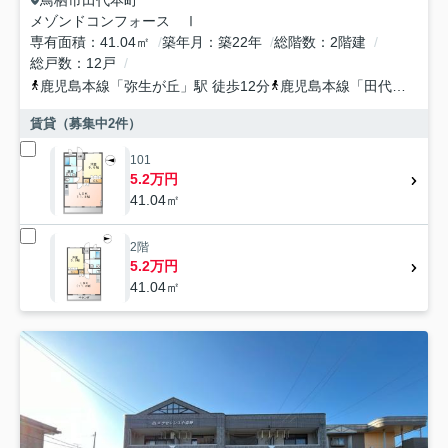
メゾンドコンフォース Ⅰ
専有面積
41.04㎡
築年月
築22年
総階数
2階建
総戸数
12戸
鹿児島本線
「
弥生が丘
」駅 徒歩12分
鹿児島本線
「
田代
」駅 徒
賃貸（募集中
2
件）
101
5.2万円
41.04㎡
2階
5.2万円
41.04㎡