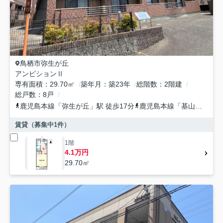
鳥栖市
弥生が丘
アンビションⅡ
専有面積
29.70㎡
築年月
築23年
総階数
2階建
総戸数
8戸
鹿児島本線
「
弥生が丘
」駅 徒歩17分
鹿児島本線
「
基山
」駅 徒
賃貸（募集中
1
件）
1階
4.1万円
29.70㎡