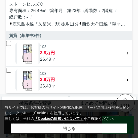
ストーンヒルズＣ
専有面積
26.49㎡
築年月
築23年
総階数
2階建
総戸数
-
鹿児島本線
「
久留米
」駅 徒歩11分
西鉄大牟田線
「
聖マリア病院前
賃貸（募集中
2
件）
103
3.8万円
26.49㎡
103
3.8万円
26.49㎡
検索条件を変更
まとめてお問い合わせ
TOP
当サイトでは、お客様の当サイト利用状況把握、サービス向上検討を目的と
して、クッキー（Cookie）を使用しています。
詳しくは、当社の
「Cookieの取扱いについて」
をご確認ください。
来店予約
無料売却査定
お問い合わせ
LINE
閉じる