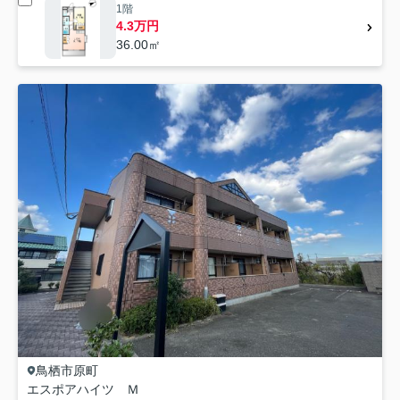
1階
4.3万円
36.00㎡
鳥栖市
原町
エスポアハイツ Ｍ