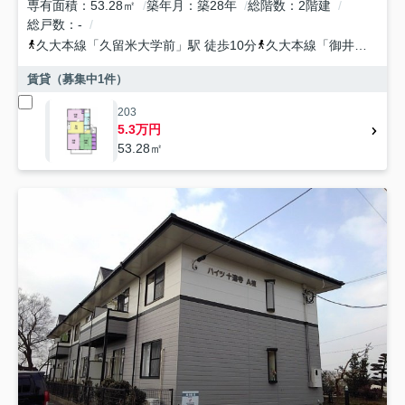
専有面積
53.28㎡
築年月
築28年
総階数
2階建
総戸数
-
久大本線
「
久留米大学前
」駅 徒歩10分
久大本線
「
御井
」駅 徒
賃貸（募集中
1
件）
203
5.3万円
53.28㎡