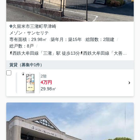
久留米市
三潴町早津崎
メゾン・サンセリテ
専有面積
29.98㎡
築年月
築15年
総階数
2階建
総戸数
8戸
西鉄大牟田線
「
三潴
」駅 徒歩13分
西鉄大牟田線
「
大善寺
」駅 
賃貸（募集中
1
件）
2階
4万円
29.98㎡