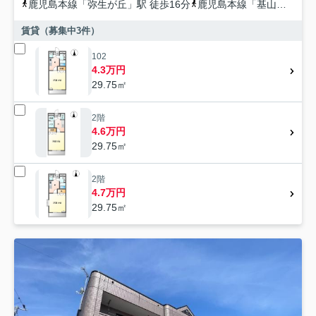
鹿児島本線
「
弥生が丘
」駅 徒歩16分
鹿児島本線
「
基山
」駅 徒
賃貸（募集中
3
件）
102
4.3万円
29.75㎡
2階
4.6万円
29.75㎡
2階
4.7万円
29.75㎡