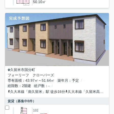
50.10㎡
久留米市
国分町
フォーリーフ クローバーズ
専有面積
43.97㎡～51.64㎡
築年月
予定
総階数
2階建
総戸数
-
久大本線
「
南久留米
」駅 徒歩16分
久大本線
「
久留米高校前
」駅
賃貸（募集中
8
件）
102