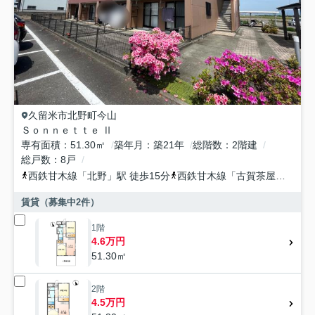
久留米市
北野町今山
Ｓｏｎｎｅｔｔｅ Ⅱ
専有面積
51.30㎡
築年月
築21年
総階数
2階建
総戸数
8戸
西鉄甘木線
「
北野
」駅 徒歩15分
西鉄甘木線
「
古賀茶屋
」駅 徒
賃貸（募集中
2
件）
1階
4.6万円
51.30㎡
2階
4.5万円