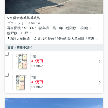
久留米市
城島町城島
グランフォースMOCO
専有面積
51.30㎡
築年月
築19年
総階数
2階建
総戸数
10戸
西鉄大牟田線
「
犬塚
」駅 徒歩44分
西鉄大牟田線
「
三潴
」駅 徒
賃貸（募集中
2
件）
1階
4.7万円
51.30㎡
2階
4.7万円
51.30㎡