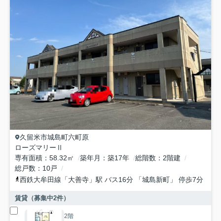
久留米市
城島町六町原
ローズマリーⅡ
専有面積
58.32㎡
築年月
築17年
総階数
2階建
総戸数
10戸
西鉄大牟田線
「
大善寺
」駅 バス16分 「城島新町」 停歩7分
賃貸（募集中
2
件）
2階