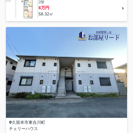
2階
6万円
58.32㎡
久留米市
東合川町
チェリーハウス