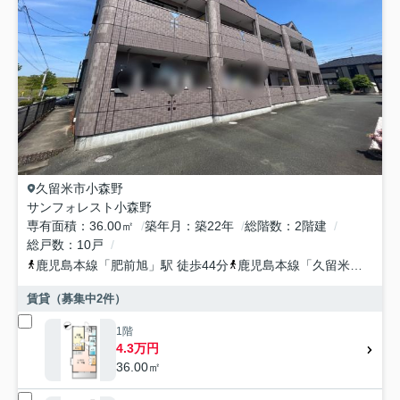
久留米市
小森野
サンフォレスト小森野
専有面積
36.00㎡
築年月
築22年
総階数
2階建
総戸数
10戸
鹿児島本線
「
肥前旭
」駅 徒歩44分
鹿児島本線
「
久留米
」駅 徒
賃貸（募集中
2
件）
1階
4.3万円
36.00㎡