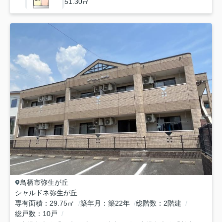
51.30㎡
鳥栖市
弥生が丘
シャルドネ弥生が丘
専有面積
29.75㎡
築年月
築22年
総階数
2階建
総戸数
10戸