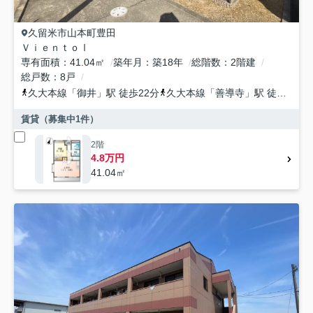
久留米市
山本町豊田
ＶｉｅｎｔｏⅠ
専有面積
41.04㎡
築年月
築18年
総階数
2階建
総戸数
8戸
久大本線
「
御井
」駅 徒歩22分
久大本線
「
善導寺
」駅 徒歩40分
賃貸（募集中
1
件）
2階
4.8万円
41.04㎡