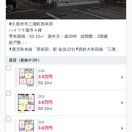
久留米市
三潴町西牟田
ハイツ十蓮寺Ａ棟
専有面積
50.10㎡
築年月
築30年
総階数
2階建
総戸数
-
鹿児島本線
「
西牟田
」駅 徒歩22分
西鉄大牟田線
「
三潴
」駅 徒
賃貸（募集中
3
件）
104
3.5万円
50.10㎡
203
3.6万円
50.10㎡
204
3.6万円