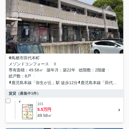
鳥栖市
田代本町
メゾンドコンフォース Ⅱ
専有面積
49.58㎡
築年月
築22年
総階数
2階建
総戸数
8戸
鹿児島本線
「
弥生が丘
」駅 徒歩12分
鹿児島本線
「
田代
」駅 徒
賃貸（募集中
1
件）
101
5.5万円
49.58㎡