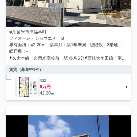
久留米市
津福本町
フィオーレ・ショウエイ Ｂ
専有面積
42.20㎡
築年月
築1年未満
総階数
3階建
総戸数
-
久大本線
「
久留米高校前
」駅 徒歩5分
西鉄大牟田線
「
聖マリア病院前
賃貸（募集中
1
件）
303
6万円
42.20㎡