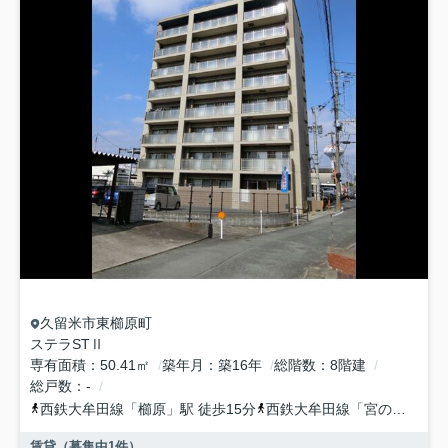
久留米市
東櫛原町
ステラSTⅡ
専有面積
50.41㎡
築年月
築16年
総階数
8階建
総戸数
-
西鉄大牟田線
「
櫛原
」駅 徒歩15分
西鉄大牟田線
「
宮の陣
」駅 
賃貸（募集中
1
件）