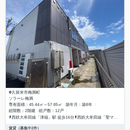
久留米市
梅満町
ソラーレ梅満
専有面積
45.44㎡～57.85㎡
築年月
築8年
総階数
2階建
総戸数
12戸
西鉄大牟田線
「
津福
」駅 徒歩16分
西鉄大牟田線
「
聖マリア病院前
賃貸（募集中
2
件）