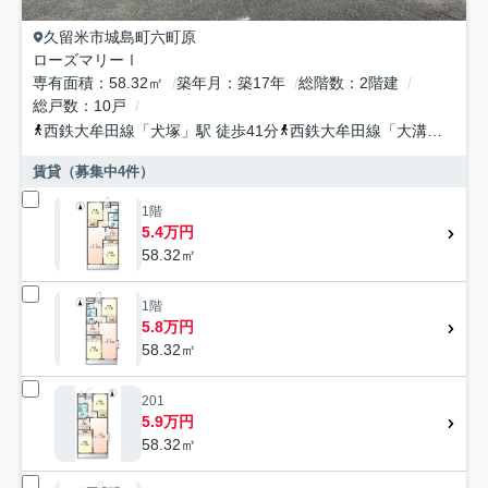
久留米市
城島町六町原
ローズマリーⅠ
専有面積
58.32㎡
築年月
築17年
総階数
2階建
総戸数
10戸
西鉄大牟田線
「
犬塚
」駅 徒歩41分
西鉄大牟田線
「
大溝
」駅 徒
賃貸（募集中
4
件）
1階
5.4万円
58.32㎡
1階
5.8万円
58.32㎡
201
5.9万円
58.32㎡