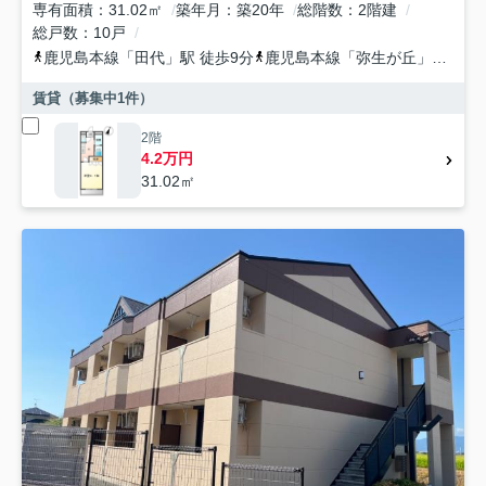
専有面積
31.02㎡
築年月
築20年
総階数
2階建
総戸数
10戸
鹿児島本線
「
田代
」駅 徒歩9分
鹿児島本線
「
弥生が丘
」駅 徒歩29分
賃貸（募集中
1
件）
2階
4.2万円
31.02㎡