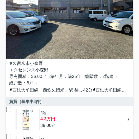
久留米市
小森野
エクセレンス小森野
専有面積
36.00㎡
築年月
築25年
総階数
2階建
総戸数
8戸
西鉄大牟田線
「
西鉄久留米
」駅 徒歩42分
西鉄大牟田線
「
宮の陣
賃貸（募集中
3
件）
2階
4.3万円
36.00㎡