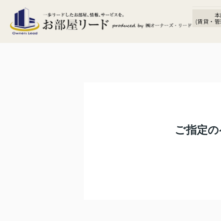
本
(賃貸・管
ご指定の