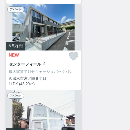
アパート
5.9
万円
NEW
センターフィールド
最大家賃半月分キャッシュバック♪お部屋探しは、お部屋リード！
久留米市宮ノ陣６丁目
1LDK (43.20㎡)
アパート