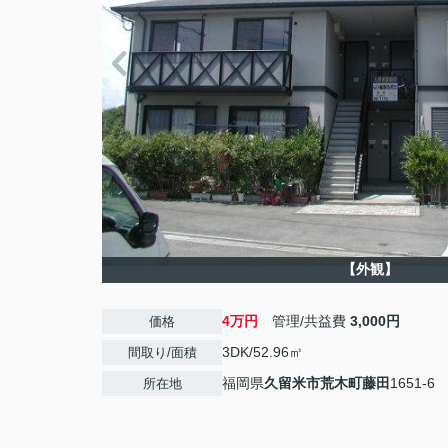
【外観】
4万円
管理/共益費
3,000円
価格
3DK/52.96㎡
間取り/面積
福岡県
久留米市
荒木町藤田
1651-6
所在地