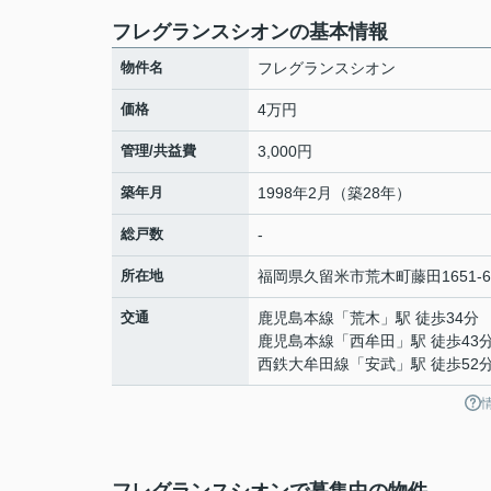
フレグランスシオンの基本情報
物件名
フレグランスシオン
価格
4万円
管理/共益費
3,000円
築年月
1998年2月（築28年）
総戸数
-
所在地
福岡県
久留米市
荒木町藤田
1651-6
交通
鹿児島本線
「
荒木
」駅 徒歩34分
鹿児島本線
「
西牟田
」駅 徒歩43
西鉄大牟田線
「
安武
」駅 徒歩52