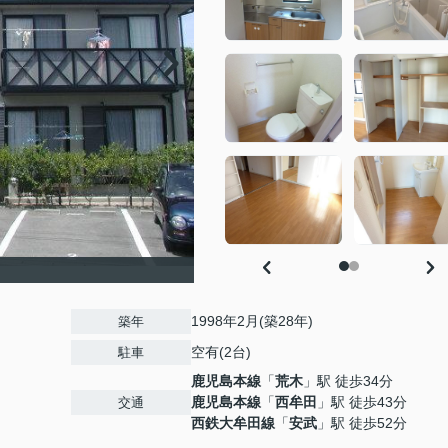
1998年2月(築28年)
築年
空有(2台)
駐車
鹿児島本線
「
荒木
」駅 徒歩34分
鹿児島本線
「
西牟田
」駅 徒歩43分
交通
西鉄大牟田線
「
安武
」駅 徒歩52分