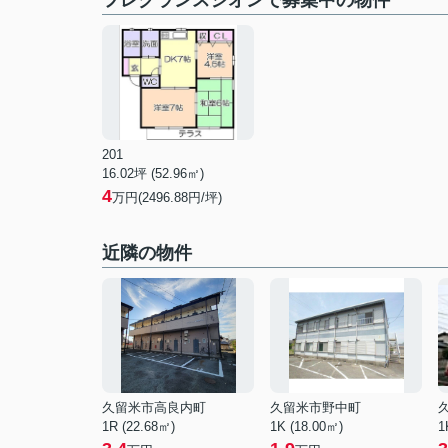
フレグランスシオンで募集中の物件
201
16.02坪 (52.96㎡)
4
万円(2496.88円/坪)
近隣の物件
久留米市高良内町
久留米市野中町
1R (22.68㎡)
1K (18.00㎡)
1