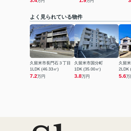
3.4
1.9
3
万円
万円
よく見られている物件
久留米市長門石３丁目
久留米市国分町
久留米
1LDK (46.33㎡)
1DK (35.00㎡)
2LDK 
7.2
3.8
5.6
万円
万円
万