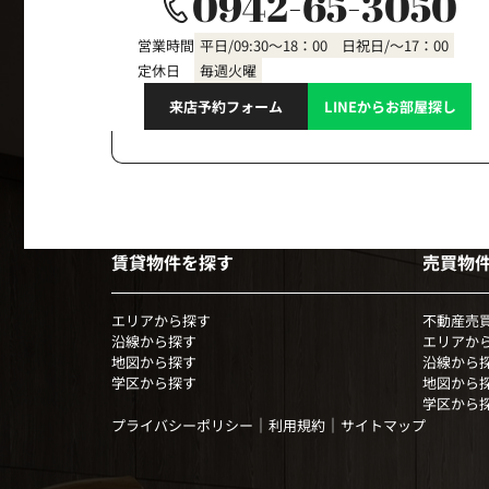
0942-65-3050
営業時間
平日/09:30～18：00 日祝日/～17：00
定休日
毎週火曜
来店予約フォーム
LINEからお部屋探し
賃貸物件を探す
売買物
エリアから探す
不動産売
沿線から探す
エリアか
地図から探す
沿線から
学区から探す
地図から
学区から
｜
｜
プライバシーポリシー
利用規約
サイトマップ