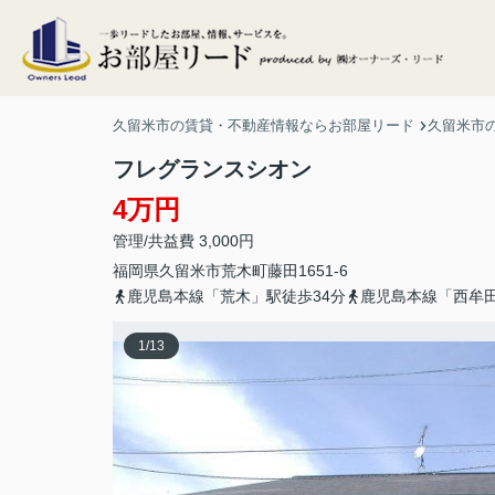
久留米市の賃貸・不動産情報ならお部屋リード
久留米市
フレグランスシオン
4万円
管理/共益費 3,000円
福岡県
久留米市
荒木町藤田
1651-6
鹿児島本線「荒木」駅徒歩34分
鹿児島本線「西牟田
1
/
13