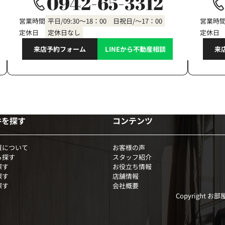
0942-65-3312
営業時間
平日/09:30～18：00 日祝日/～17：00
営業時
定休日
定休日なし
定休日
来店予約フォーム
LINEから不動産相談
来
件を探す
コンテンツ
買について
お客様の声
ら探す
スタッフ紹介
探す
お役立ち情報
探す
店舗情報
探す
会社概要
Copyright お