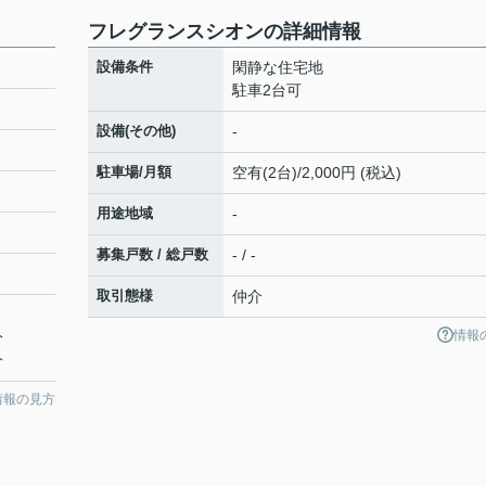
フレグランスシオンの詳細情報
設備条件
閑静な住宅地
駐車2台可
設備(その他)
-
駐車場/月額
空有(2台)/2,000円 (税込)
用途地域
-
募集戸数 / 総戸数
- / -
取引態様
仲介
情報
分
分
情報の見方