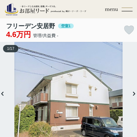
フリーデン安居野
空室1
4.6万円
管理/共益費 -
1
/
17