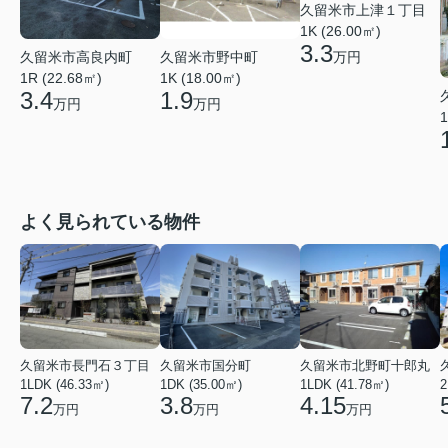
久留米市上津１丁目
1K (26.00㎡)
3.3
久留米市高良内町
久留米市野中町
万円
1R (22.68㎡)
1K (18.00㎡)
3.4
1.9
万円
万円
1
よく見られている物件
久留米市長門石３丁目
久留米市国分町
久留米市北野町十郎丸
1LDK (46.33㎡)
1DK (35.00㎡)
1LDK (41.78㎡)
2
7.2
3.8
4.15
万円
万円
万円