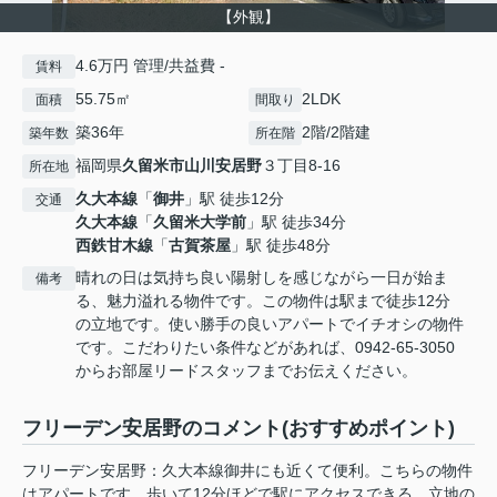
【外観】
4.6万円 管理/共益費 -
賃料
55.75㎡
2LDK
面積
間取り
築36年
2階/2階建
築年数
所在階
福岡県
久留米市
山川安居野
３丁目8-16
所在地
久大本線
「
御井
」駅 徒歩12分
交通
久大本線
「
久留米大学前
」駅 徒歩34分
西鉄甘木線
「
古賀茶屋
」駅 徒歩48分
晴れの日は気持ち良い陽射しを感じながら一日が始ま
備考
る、魅力溢れる物件です。この物件は駅まで徒歩12分
の立地です。使い勝手の良いアパートでイチオシの物件
です。こだわりたい条件などがあれば、0942-65-3050
からお部屋リードスタッフまでお伝えください。
フリーデン安居野のコメント(おすすめポイント)
フリーデン安居野：久大本線御井にも近くて便利。こちらの物件
はアパートです。歩いて12分ほどで駅にアクセスできる、立地の