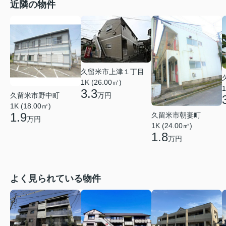
近隣の物件
久留米市上津１丁目
1K (26.00㎡)
1
3.3
久留米市野中町
万円
1K (18.00㎡)
1.9
久留米市朝妻町
万円
1K (24.00㎡)
1.8
万円
よく見られている物件