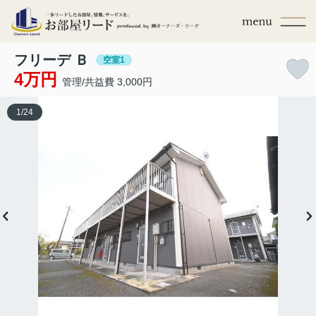
フリーデ Ｂ
空室1
4万円
管理/共益費 3,000円
1
/
24