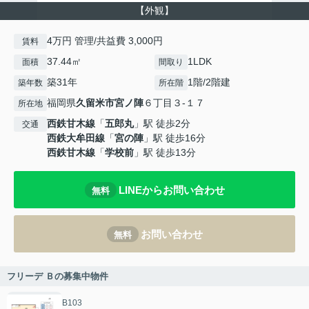
【外観】
4万円 管理/共益費 3,000円
賃料
37.44㎡
1LDK
面積
間取り
築31年
1階/2階建
築年数
所在階
福岡県
久留米市
宮ノ陣
６丁目３-１７
所在地
西鉄甘木線
「
五郎丸
」駅 徒歩2分
交通
西鉄大牟田線
「
宮の陣
」駅 徒歩16分
西鉄甘木線
「
学校前
」駅 徒歩13分
LINEからお問い合わせ
無料
お問い合わせ
無料
フリーデ Ｂの募集中物件
B103