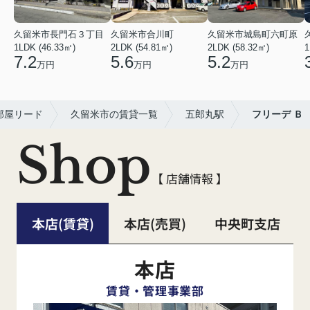
久留米市長門石３丁目
久留米市合川町
久留米市城島町六町原
1LDK (46.33㎡)
2LDK (54.81㎡)
2LDK (58.32㎡)
1
7.2
5.6
5.2
万円
万円
万円
部屋リード
久留米市の賃貸一覧
五郎丸駅
フリーデ Ｂ
Shop
【 店舗情報 】
本店(賃貸)
本店(売買)
中央町支店
本店
賃貸・管理事業部