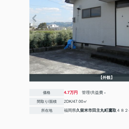
【外観】
4.7万円
管理/共益費
-
価格
2DK/47.00㎡
間取り/面積
福岡県
久留米市
田主丸町鷹取
４８２
所在地