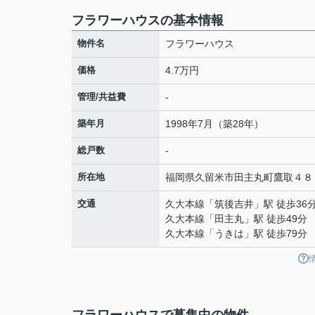
フラワーハウスの基本情報
物件名
フラワーハウス
価格
4.7万円
管理/共益費
-
築年月
1998年7月（築28年）
総戸数
-
所在地
福岡県
久留米市
田主丸町鷹取
４８
交通
久大本線
「
筑後吉井
」駅 徒歩36
久大本線
「
田主丸
」駅 徒歩49分
久大本線
「
うきは
」駅 徒歩79分