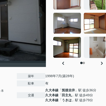
1998年7月(築28年)
築年
有
駐車
久大本線
「
筑後吉井
」駅 徒歩36分
-８
久大本線
「
田主丸
」駅 徒歩49分
交通
久大本線
「
うきは
」駅 徒歩79分