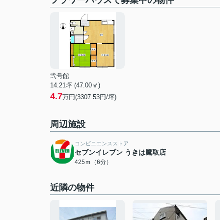
フラワーハウスで募集中の物件
弐号館
14.21坪 (47.00㎡)
4.7
万円(3307.53円/坪)
周辺施設
コンビニエンスストア
セブンイレブン うきは鷹取店
425ｍ（6分）
近隣の物件