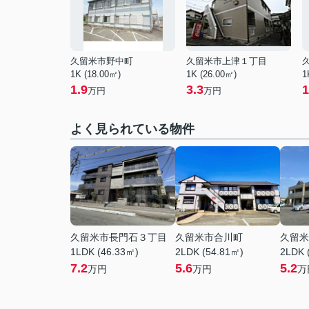
久留米市野中町
久留米市上津１丁目
1K (18.00㎡)
1K (26.00㎡)
1
1.9
3.3
1
万円
万円
よく見られている物件
久留米市長門石３丁目
久留米市合川町
久留米
1LDK (46.33㎡)
2LDK (54.81㎡)
2LDK 
7.2
5.6
5.2
万円
万円
万