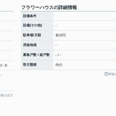
フラワーハウスの詳細情報
設備条件
設備(その他)
-
駐車場/月額
有/0円
用途地域
-
募集戸数 / 総戸数
- / -
取引態様
仲介
２-８
情報
分
情報の見方