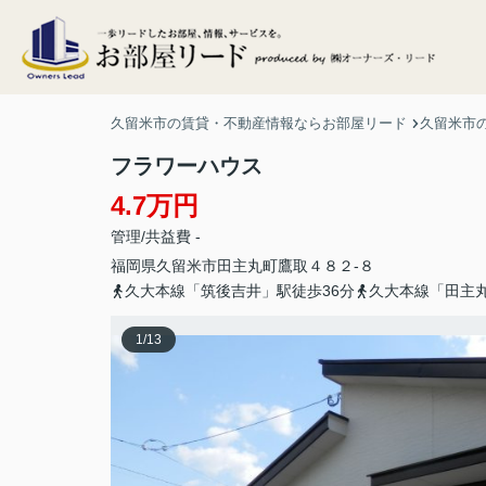
久留米市の賃貸・不動産情報ならお部屋リード
久留米市
フラワーハウス
4.7万円
管理/共益費 -
福岡県
久留米市
田主丸町鷹取
４８２-８
久大本線「筑後吉井」駅徒歩36分
久大本線「田主丸
1
/
13