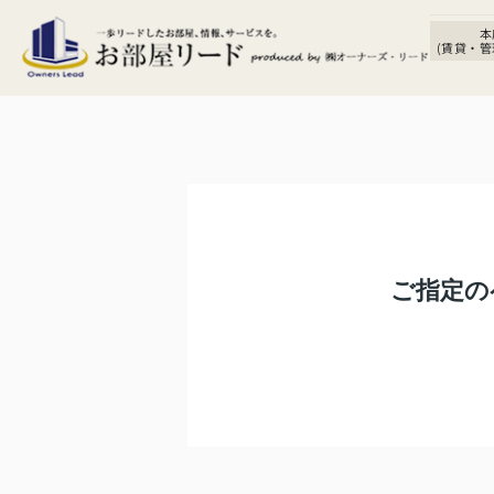
本
(賃貸・管
ご指定の