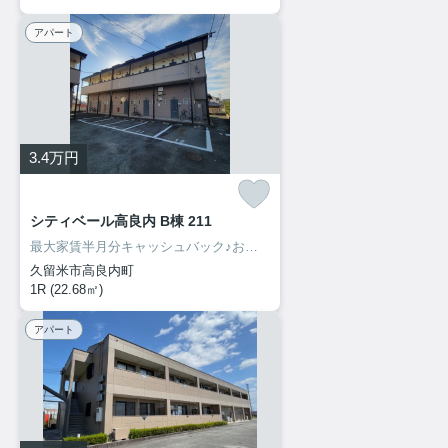
アパート
3.4
万円
シティベール高良内 B棟 211
最大家賃半月分キャッシュバック♪お部屋探しは、お部屋リード！
久留米市高良内町
1R (22.68㎡)
アパート