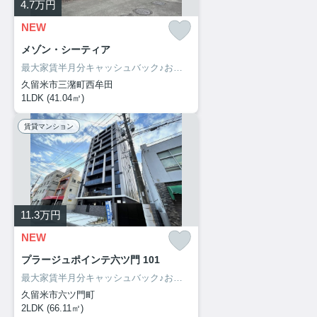
4.7
万円
NEW
メゾン・シーティア
最大家賃半月分キャッシュバック♪お部屋探しは、お部屋リード！
久留米市三潴町西牟田
1LDK (41.04㎡)
賃貸マンション
11.3
万円
NEW
プラージュポインテ六ツ門 101
最大家賃半月分キャッシュバック♪お部屋探しは、お部屋リード！
久留米市六ツ門町
2LDK (66.11㎡)