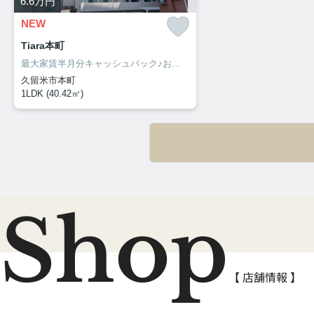
6.6
万円
NEW
Tiara本町
最大家賃半月分キャッシュバック♪お部屋探しは、お部屋リード！
久留米市本町
1LDK (40.42㎡)
Shop
【 店舗情報 】