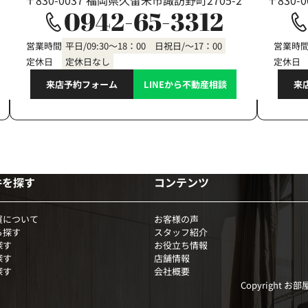
〒830-0037 福岡県久留米市諏訪野町2705-2
〒830-
0942-65-3312
営業時間
平日/09:30～18：00 日祝日/～17：00
営業時
定休日
定休日なし
定休日
来店予約フォーム
LINEから不動産相談
来
件を探す
コンテンツ
買について
お客様の声
ら探す
スタッフ紹介
探す
お役立ち情報
探す
店舗情報
探す
会社概要
Copyright お