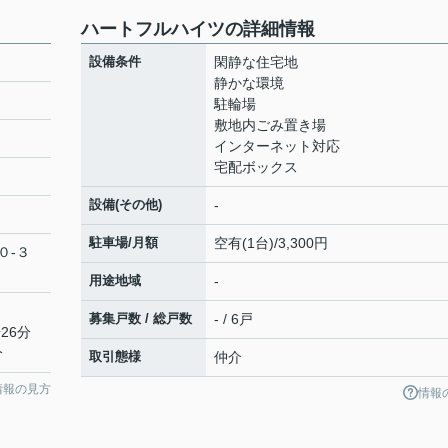
ハートフルハイツの詳細情報
設備条件
閑静な住宅地
静かな環境
駐輪場
敷地内ごみ置き場
インターネット対応
宅配ボックス
設備(その他)
-
駐車場/月額
空有(1台)/3,300円
０-３
用途地域
-
募集戸数 / 総戸数
- / 6戸
26分
分
取引態様
仲介
情報の見方
情報