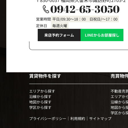
〒830-0037 福岡県久留米市諏訪野町2705-2
0942-65-3050
営業時間
平日/09:30～18：00 日祝日/～17：00
定休日
毎週火曜
来店予約フォーム
LINEからお部屋探し
賃貸物件を探す
売買物
エリアから探す
不動産売
沿線から探す
エリアか
地図から探す
沿線から
学区から探す
地図から
学区から
｜
｜
プライバシーポリシー
利用規約
サイトマップ