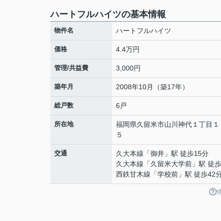
ハートフルハイツの基本情報
物件名
ハートフルハイツ
価格
4.4万円
管理/共益費
3,000円
築年月
2008年10月（築17年）
総戸数
6戸
所在地
福岡県
久留米市
山川神代
１丁目１
５
交通
久大本線
「
御井
」駅 徒歩15分
久大本線
「
久留米大学前
」駅 徒歩
西鉄甘木線
「
学校前
」駅 徒歩42