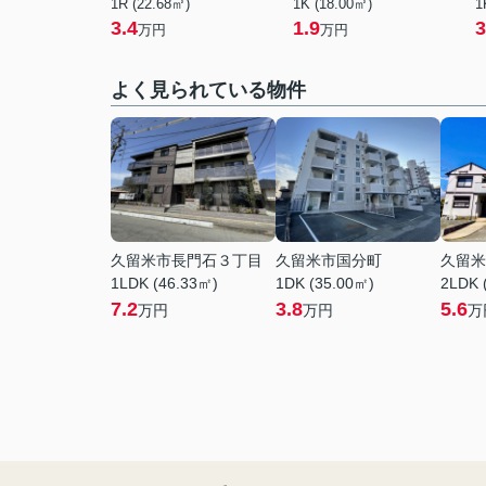
1R (22.68㎡)
1K (18.00㎡)
1
3.4
1.9
3
万円
万円
よく見られている物件
久留米市長門石３丁目
久留米市国分町
久留米
1LDK (46.33㎡)
1DK (35.00㎡)
2LDK 
7.2
3.8
5.6
万円
万円
万