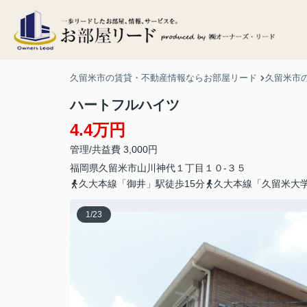
久留米市の賃貸・不動産情報ならお部屋リード
久留米市
ハートフルハイツ
4.4万円
管理/共益費 3,000円
福岡県
久留米市
山川神代
１丁目１０-３５
久大本線「御井」駅徒歩15分
久大本線「久留米大学
1
/
23