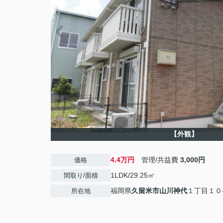
【外観】
4.4万円
管理/共益費
3,000円
価格
1LDK/29.25㎡
間取り/面積
福岡県
久留米市
山川神代
１丁目１０
所在地