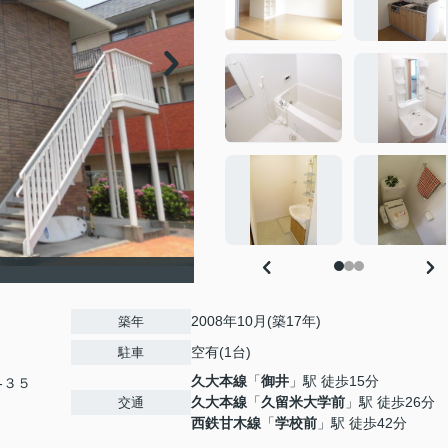
2008年10月(築17年)
築年
空有(1台)
駐車
久大本線
「
御井
」駅 徒歩15分
-３５
久大本線
「
久留米大学前
」駅 徒歩26分
交通
西鉄甘木線
「
学校前
」駅 徒歩42分