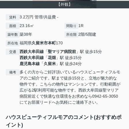
【外観】
3.2万円 管理/共益費 -
賃料
23.16㎡
1R
面積
間取り
築38年
2階/5階建
築年数
所在階
福岡県
久留米市
本町
170
所在地
西鉄大牟田線
「
聖マリア病院前
」駅 徒歩15分
交通
西鉄大牟田線
「
花畑
」駅 徒歩15分
鹿児島本線
「
久留米
」駅 徒歩24分
多くの方からご好評頂いているハウスビューティフルモ
備考
アのご紹介です。駅まで徒歩15分と、立地が魅力的な
物件です。こちらの物件はマンションです。行動範囲が
広がる2駅利用可能な物件です。西鉄大牟田線聖マリア
病院前近くで快適な住環境をお求めなら0942-65-3050
にてお部屋リードへお気軽にご連絡下さい。
ハウスビューティフルモアのコメント(おすすめポ
イント)