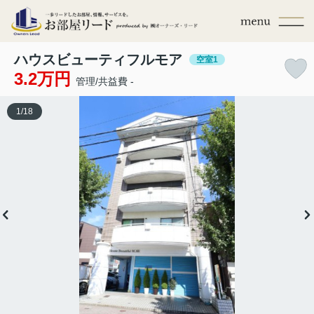
ハウスビューティフルモア
空室1
3.2万円
管理/共益費 -
1
/
18