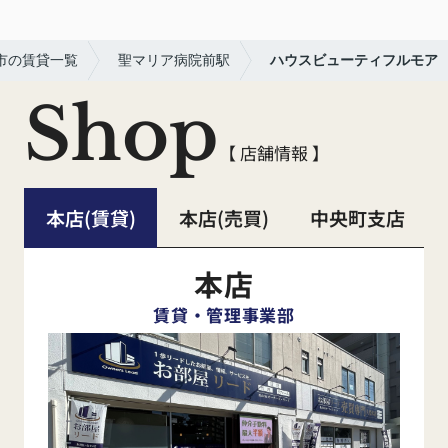
市の賃貸一覧
聖マリア病院前駅
ハウスビューティフルモア
Shop
【 店舗情報 】
本店(賃貸)
本店(売買)
中央町支店
本店
賃貸・管理事業部