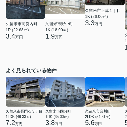
久留米市上津１丁目
1K (26.00㎡)
3.3
久留米市高良内町
久留米市野中町
万円
1R (22.68㎡)
1K (18.00㎡)
3.4
1.9
万円
万円
1
よく見られている物件
久留米市長門石３丁目
久留米市国分町
久留米市合川町
1LDK (46.33㎡)
1DK (35.00㎡)
2LDK (54.81㎡)
2
7.2
3.8
5.6
万円
万円
万円