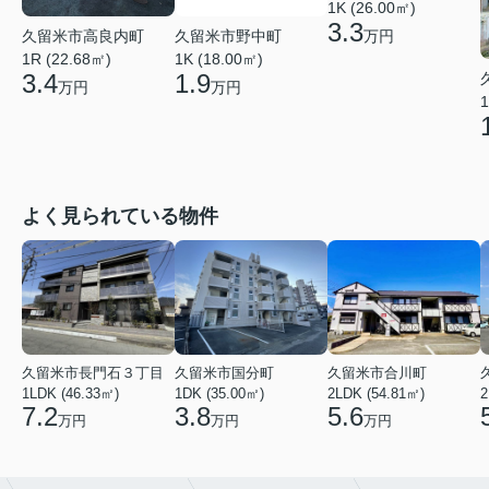
1K (26.00㎡)
3.3
久留米市高良内町
久留米市野中町
万円
1R (22.68㎡)
1K (18.00㎡)
3.4
1.9
万円
万円
1
よく見られている物件
久留米市長門石３丁目
久留米市国分町
久留米市合川町
1LDK (46.33㎡)
1DK (35.00㎡)
2LDK (54.81㎡)
2
7.2
3.8
5.6
万円
万円
万円