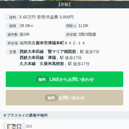
【外観】
5.65万円 管理/共益費 3,000円
賃料
28.08㎡
1LDK
面積
間取り
築3年
3階/3階建
築年数
所在階
福岡県
久留米市
津福本町
８４２-１４
所在地
西鉄大牟田線
「
聖マリア病院前
」駅 徒歩7分
交通
西鉄大牟田線
「
津福
」駅 徒歩17分
久大本線
「
久留米高校前
」駅 徒歩17分
LINEからお問い合わせ
無料
お問い合わせ
無料
ネブラスカイの募集中物件
303