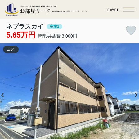
ネブラスカイ
空室1
5.65万円
管理/共益費 3,000円
1
/
14