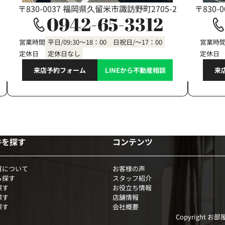
〒830-0037 福岡県久留米市諏訪野町2705-2
〒830-
0942-65-3312
営業時間
平日/09:30～18：00 日祝日/～17：00
営業時
定休日
定休日なし
定休日
来店予約フォーム
LINEから不動産相談
来
件を探す
コンテンツ
買について
お客様の声
ら探す
スタッフ紹介
探す
お役立ち情報
探す
店舗情報
探す
会社概要
Copyright お