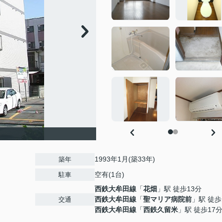
1993年1月(築33年)
築年
空有(1台)
駐車
西鉄大牟田線
「
花畑
」駅 徒歩13分
西鉄大牟田線
「
聖マリア病院前
」駅 徒歩
交通
西鉄大牟田線
「
西鉄久留米
」駅 徒歩17