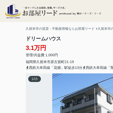
久留米市の賃貸・不動産情報ならお部屋リード
久留米市
ドリームハウス
3.1万円
管理/共益費 1,000円
福岡県
久留米市
原古賀町
21-19
西鉄大牟田線「花畑」駅徒歩13分
西鉄大牟田線「聖
1
/
15