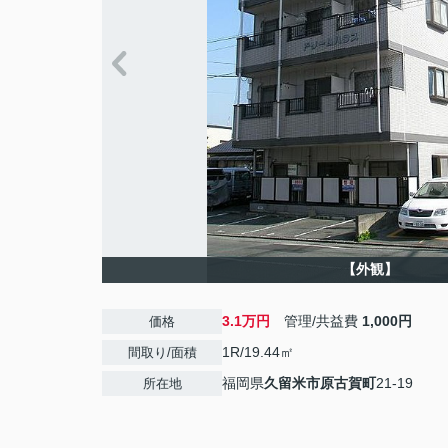
【外観】
3.1万円
管理/共益費
1,000円
価格
1R/19.44㎡
間取り/面積
福岡県
久留米市
原古賀町
21-19
所在地