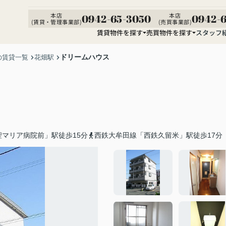
本店
本店
0942-65-3050
0942-6
(賃貸・管理事業部)
(売買事業部)
賃貸物件を探す
売買物件を探す
スタッフ
ドリームハウス
の賃貸一覧
花畑駅
マリア病院前」駅徒歩15分
西鉄大牟田線「西鉄久留米」駅徒歩17分