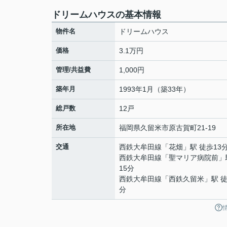
ドリームハウスの基本情報
物件名
ドリームハウス
価格
3.1万円
管理/共益費
1,000円
築年月
1993年1月（築33年）
総戸数
12戸
所在地
福岡県
久留米市
原古賀町
21-19
交通
西鉄大牟田線
「
花畑
」駅 徒歩13
西鉄大牟田線
「
聖マリア病院前
」
15分
西鉄大牟田線
「
西鉄久留米
」駅 徒
分