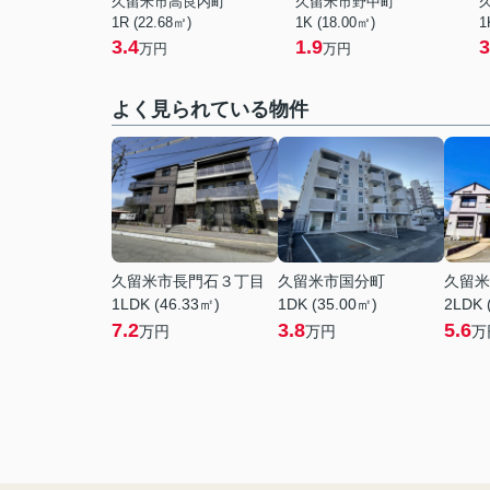
久留米市高良内町
久留米市野中町
1R (22.68㎡)
1K (18.00㎡)
1
3.4
1.9
3
万円
万円
よく見られている物件
久留米市長門石３丁目
久留米市国分町
久留米
1LDK (46.33㎡)
1DK (35.00㎡)
2LDK 
7.2
3.8
5.6
万円
万円
万