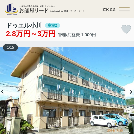
ドゥエル小川
空室2
2.8万円～3万円
管理/共益費 1,000円
1
/
15