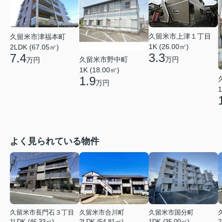
久留米市上津１丁目
久留米市津福本町
1K (26.00㎡)
2LDK (67.05㎡)
3.3
7.4
久留米市野中町
万円
万円
1K (18.00㎡)
1.9
万円
1
よく見られている物件
久留米市長門石３丁目
久留米市合川町
久留米市国分町
1LDK (46.33㎡)
2LDK (54.81㎡)
1DK (35.00㎡)
2