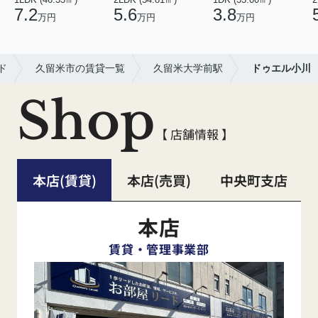
7.2
5.6
3.8
万円
万円
万円
ド
久留米市の賃貸一覧
久留米大学前駅
ドゥエル小川
Shop
【 店舗情報 】
本店(賃貸)
本店(売買)
中央町支店
本店
賃貸・管理事業部