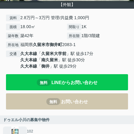
【外観】
2.8万円～3万円 管理/共益費 1,000円
賃料
18.00㎡
1K
面積
間取り
築42年
1階/3階建
築年数
所在階
福岡県
久留米市
御井町
2083-1
所在地
久大本線
「
久留米大学前
」駅 徒歩17分
交通
久大本線
「
南久留米
」駅 徒歩30分
久大本線
「
御井
」駅 徒歩29分
LINEからお問い合わせ
無料
お問い合わせ
無料
ドゥエル小川の募集中物件
102