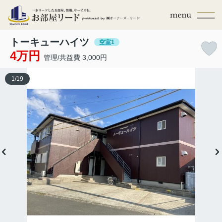
トーキューハイツ
空室1
4万円
管理/共益費 3,000円
1
/
19