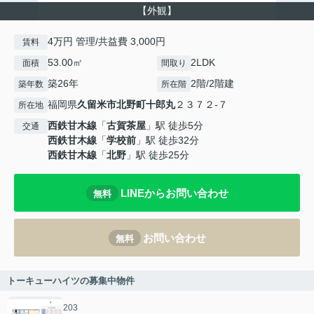
【外観】
4万円 管理/共益費 3,000円
賃料
53.00㎡
2LDK
面積
間取り
築26年
2階/2階建
築年数
所在階
福岡県
久留米市
北野町十郎丸
２３７２-７
所在地
西鉄甘木線
「
古賀茶屋
」駅 徒歩5分
交通
西鉄甘木線
「
学校前
」駅 徒歩32分
西鉄甘木線
「
北野
」駅 徒歩25分
LINEからお問い合わせ
無料
お問い合わせ
無料
トーキューハイツの募集中物件
203