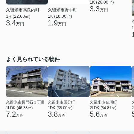
1K (26.00㎡)
3.3
久留米市高良内町
久留米市野中町
万円
1R (22.68㎡)
1K (18.00㎡)
3.4
1.9
万円
万円
1
よく見られている物件
久留米市長門石３丁目
久留米市国分町
久留米市合川町
1LDK (46.33㎡)
1DK (35.00㎡)
2LDK (54.81㎡)
2
7.2
3.8
5.6
万円
万円
万円