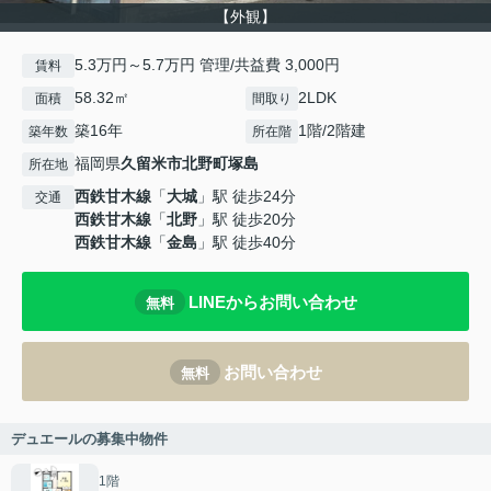
【外観】
5.3万円～5.7万円 管理/共益費 3,000円
賃料
58.32㎡
2LDK
面積
間取り
築16年
1階/2階建
築年数
所在階
福岡県
久留米市
北野町塚島
所在地
西鉄甘木線
「
大城
」駅 徒歩24分
交通
西鉄甘木線
「
北野
」駅 徒歩20分
西鉄甘木線
「
金島
」駅 徒歩40分
LINEからお問い合わせ
無料
お問い合わせ
無料
デュエールの募集中物件
1階