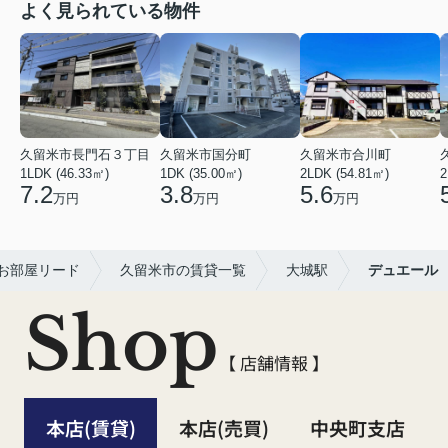
よく見られている物件
久留米市長門石３丁目
久留米市国分町
久留米市合川町
1LDK (46.33㎡)
1DK (35.00㎡)
2LDK (54.81㎡)
2
7.2
3.8
5.6
万円
万円
万円
お部屋リード
久留米市の賃貸一覧
大城駅
デュエール
Shop
【 店舗情報 】
本店(賃貸)
本店(売買)
中央町支店