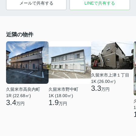
メールで共有する
LINEで共有する
近隣の物件
久留米市上津１丁目
1K (26.00㎡)
3.3
久留米市高良内町
久留米市野中町
万円
1R (22.68㎡)
1K (18.00㎡)
3.4
1.9
万円
万円
1