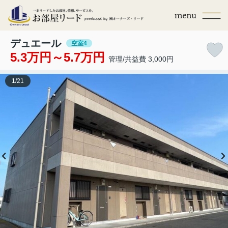
デュエール
空室4
5.3万円～5.7万円
管理/共益費 3,000円
1
/
21