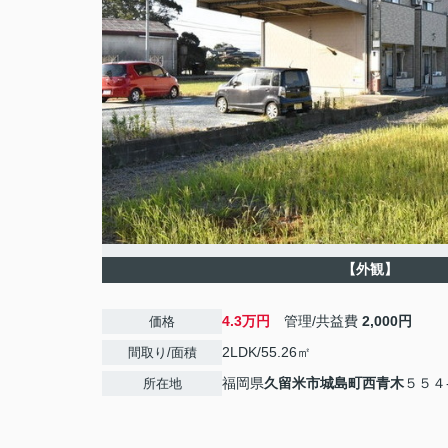
【外観】
4.3万円
管理/共益費
2,000円
価格
2LDK/55.26㎡
間取り/面積
福岡県
久留米市
城島町西青木
５５４
所在地