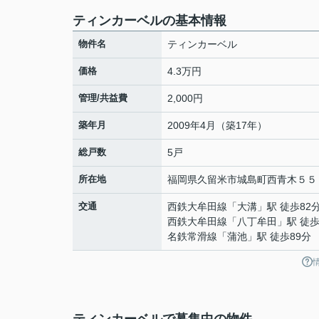
ティンカーベルの基本情報
物件名
ティンカーベル
価格
4.3万円
管理/共益費
2,000円
築年月
2009年4月（築17年）
総戸数
5戸
所在地
福岡県
久留米市
城島町西青木
５５
交通
西鉄大牟田線
「
大溝
」駅 徒歩82
西鉄大牟田線
「
八丁牟田
」駅 徒歩
名鉄常滑線
「
蒲池
」駅 徒歩89分