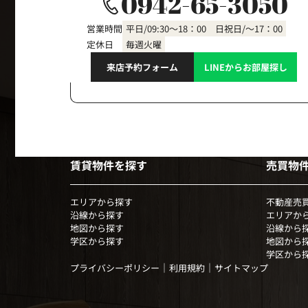
0942-65-3050
営業時間
平日/09:30～18：00 日祝日/～17：00
定休日
毎週火曜
来店予約フォーム
LINEからお部屋探し
賃貸物件を探す
売買物
エリアから探す
不動産売
沿線から探す
エリアか
地図から探す
沿線から
学区から探す
地図から
学区から
｜
｜
プライバシーポリシー
利用規約
サイトマップ