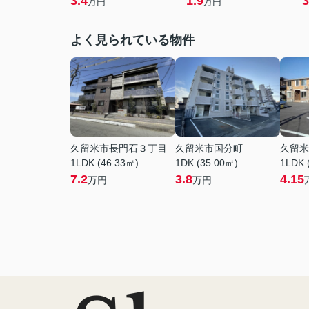
3.4
1.9
3
万円
万円
よく見られている物件
久留米市長門石３丁目
久留米市国分町
久留米
1LDK (46.33㎡)
1DK (35.00㎡)
1LDK 
7.2
3.8
4.15
万円
万円