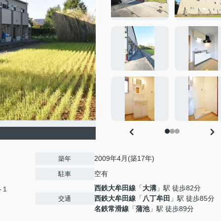
2009年4月(築17年)
築年
空有
駐車
西鉄大牟田線
「
大溝
」駅 徒歩82分
-１
西鉄大牟田線
「
八丁牟田
」駅 徒歩85分
交通
名鉄常滑線
「
蒲池
」駅 徒歩89分