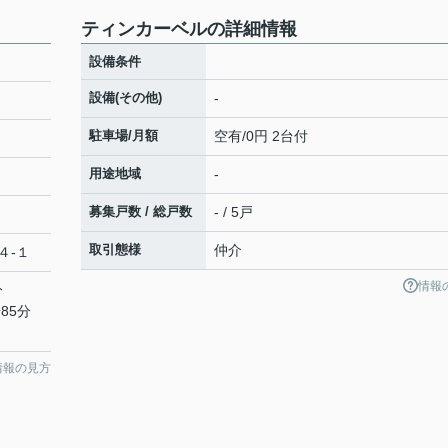
ティンカーベルの詳細情報
設備条件
設備(その他)
-
駐車場/月額
空有/0円 2台付
用途地域
-
募集戸数 / 総戸数
- / 5戸
取引態様
仲介
４-１
情報
分
85分
情報の見方