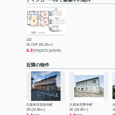
ティンカーベルで募集中の物件
102
16.71坪 (55.26㎡)
4.3
万円(2573.31円/坪)
近隣の物件
久留米市高良内町
久留米市野中町
1R (22.68㎡)
1K (18.00㎡)
1