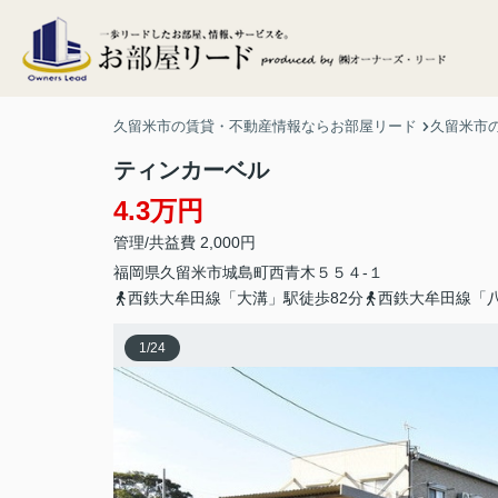
久留米市の賃貸・不動産情報ならお部屋リード
久留米市
ティンカーベル
4.3万円
管理/共益費 2,000円
福岡県
久留米市
城島町西青木
５５４-１
西鉄大牟田線「大溝」駅徒歩82分
西鉄大牟田線「八
1
/
24