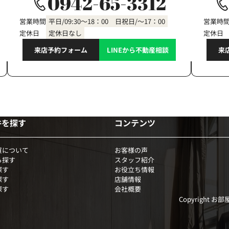
0942-65-3312
営業時間
平日/09:30～18：00 日祝日/～17：00
営業時
定休日
定休日なし
定休日
来店予約フォーム
LINEから不動産相談
来
件を探す
コンテンツ
買について
お客様の声
ら探す
スタッフ紹介
探す
お役立ち情報
探す
店舗情報
探す
会社概要
Copyright お