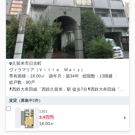
久留米市
日吉町
ヴィラマリア（Ｖｉｌｌａ Ｍａｒｙ）
専有面積
18.00㎡
築年月
築34年
総階数
13階建
総戸数
80戸
西鉄大牟田線
「
西鉄久留米
」駅 徒歩7分
西鉄大牟田線
「
櫛原
」
賃貸（募集中
1
件）
1301
3.4万円
18.00㎡