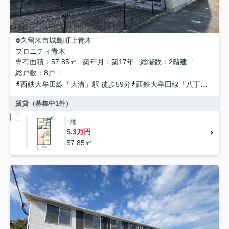
久留米市
城島町上青木
プロニティ青木
専有面積
57.85㎡
築年月
築17年
総階数
2階建
総戸数
8戸
西鉄大牟田線
「
大溝
」駅 徒歩59分
西鉄大牟田線
「
八丁牟田
」駅
賃貸（募集中
1
件）
1階
5.3万円
57.85㎡