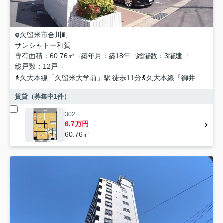
久留米市
合川町
サンシャトー和賀
専有面積
60.76㎡
築年月
築18年
総階数
3階建
総戸数
12戸
久大本線
「
久留米大学前
」駅 徒歩11分
久大本線
「
御井
」駅 徒
賃貸（募集中
1
件）
302
6.7万円
60.76㎡