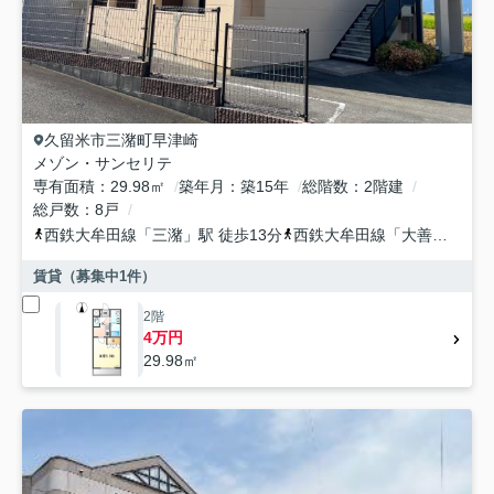
久留米市
三潴町早津崎
メゾン・サンセリテ
専有面積
29.98㎡
築年月
築15年
総階数
2階建
総戸数
8戸
西鉄大牟田線
「
三潴
」駅 徒歩13分
西鉄大牟田線
「
大善寺
」駅 
賃貸（募集中
1
件）
2階
4万円
29.98㎡