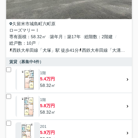
久留米市
城島町六町原
ローズマリーⅠ
専有面積
58.32㎡
築年月
築17年
総階数
2階建
総戸数
10戸
西鉄大牟田線
「
犬塚
」駅 徒歩41分
西鉄大牟田線
「
大溝
」駅 徒
賃貸（募集中
4
件）
1階
5.4万円
58.32㎡
1階
5.8万円
58.32㎡
201
5.9万円