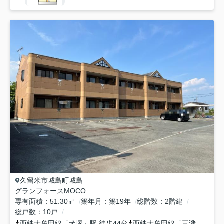
久留米市
城島町城島
グランフォースMOCO
専有面積
51.30㎡
築年月
築19年
総階数
2階建
総戸数
10戸
西鉄大牟田線
「
犬塚
」駅 徒歩44分
西鉄大牟田線
「
三潴
」駅 徒