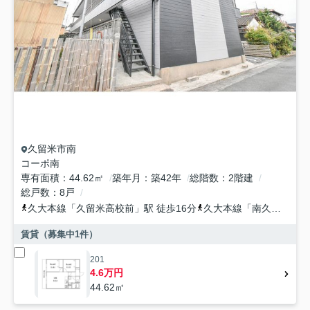
久留米市
南
コーポ南
専有面積
44.62㎡
築年月
築42年
総階数
2階建
総戸数
8戸
久大本線
「
久留米高校前
」駅 徒歩16分
久大本線
「
南久留米
」駅
賃貸（募集中
1
件）
201
4.6万円
44.62㎡