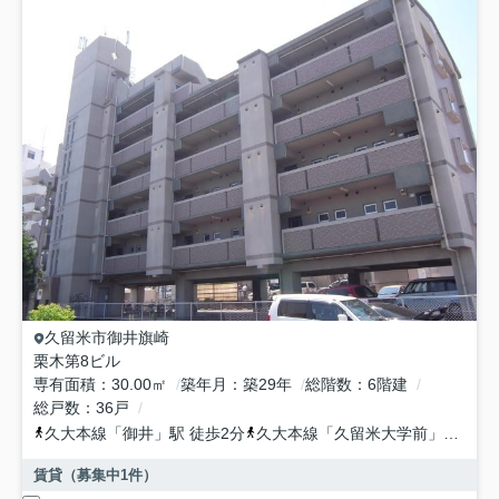
久留米市
御井旗崎
栗木第8ビル
専有面積
30.00㎡
築年月
築29年
総階数
6階建
総戸数
36戸
久大本線
「
御井
」駅 徒歩2分
久大本線
「
久留米大学前
」駅 徒歩16分
賃貸（募集中
1
件）