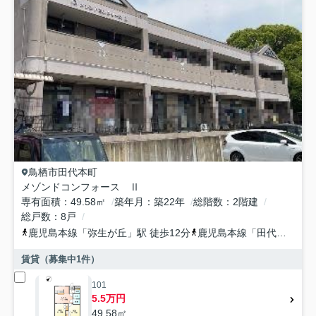
鳥栖市
田代本町
メゾンドコンフォース Ⅱ
専有面積
49.58㎡
築年月
築22年
総階数
2階建
総戸数
8戸
鹿児島本線
「
弥生が丘
」駅 徒歩12分
鹿児島本線
「
田代
」駅 徒
賃貸（募集中
1
件）
101
5.5万円
49.58㎡