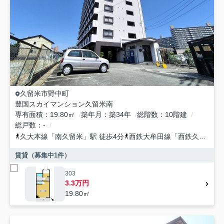
久留米市
野中町
豊国スカイマンション久留米南
専有面積
19.80㎡
築年月
築34年
総階数
10階建
総戸数
-
久大本線
「
南久留米
」駅 徒歩4分
西鉄大牟田線
「
西鉄久留米
」
賃貸（募集中
1
件）
303
3.3万円
19.80㎡