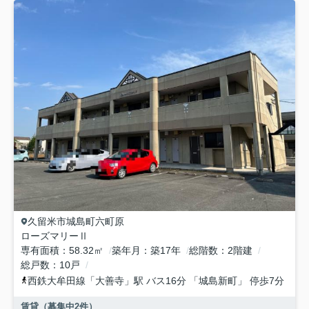
久留米市
城島町六町原
ローズマリーⅡ
専有面積
58.32㎡
築年月
築17年
総階数
2階建
総戸数
10戸
西鉄大牟田線
「
大善寺
」駅 バス16分 「城島新町」 停歩7分
賃貸（募集中
2
件）