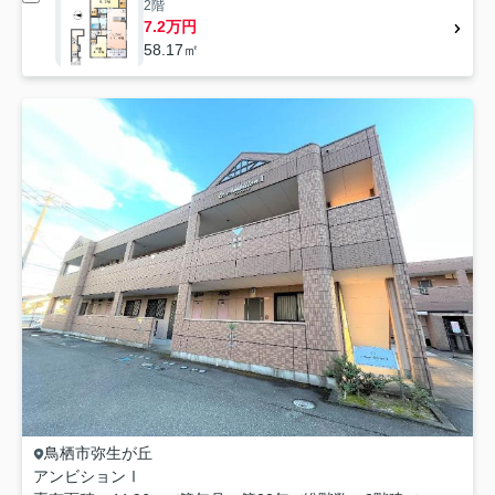
2階
7.2万円
58.17㎡
鳥栖市
弥生が丘
アンビションⅠ