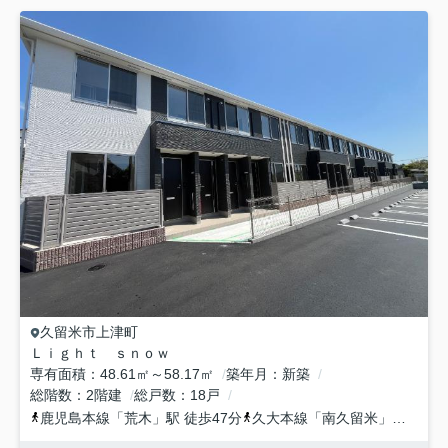
久留米市
上津町
Ｌｉｇｈｔ ｓｎｏｗ
専有面積
48.61㎡～58.17㎡
築年月
新築
総階数
2階建
総戸数
18戸
鹿児島本線
「
荒木
」駅 徒歩47分
久大本線
「
南久留米
」駅 徒歩52分