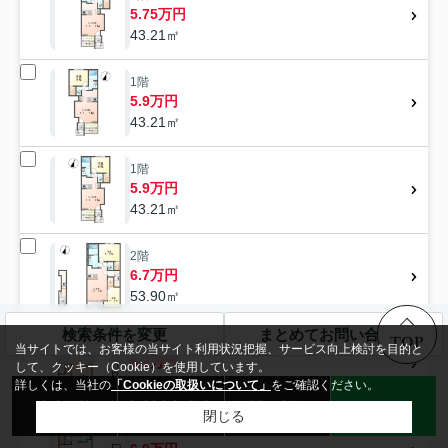
5.75万円
43.21㎡
1階
5.9万円
43.21㎡
1階
5.9万円
43.21㎡
2階
6.7万円
53.90㎡
検索条件を変更
まとめてお問い合わせ
TOP
2階
当サイトでは、お客様の当サイト利用状況把握、サービス向上検討を目的と
6.7万円
して、クッキー（Cookie）を使用しています。
53.90㎡
詳しくは、当社の
「Cookieの取扱いについて」
をご確認ください。
来店予約
無料売却査定
お問い合わせ
LINE
閉じる
2階