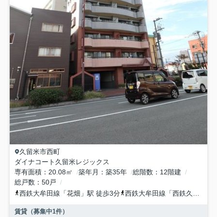
久留米市
西町
ダイナコート久留米レジックス
専有面積
20.08㎡
築年月
築35年
総階数
12階建
総戸数
50戸
西鉄大牟田線
「
花畑
」駅 徒歩3分
西鉄大牟田線
「
西鉄久留米
」
賃貸（募集中
1
件）