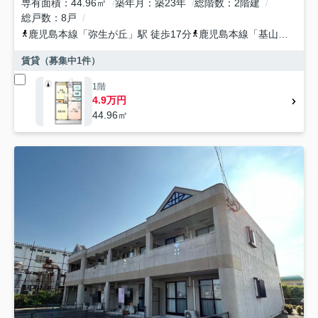
専有面積
44.96㎡
築年月
築23年
総階数
2階建
総戸数
8戸
鹿児島本線
「
弥生が丘
」駅 徒歩17分
鹿児島本線
「
基山
」駅 徒
賃貸（募集中
1
件）
1階
4.9万円
44.96㎡