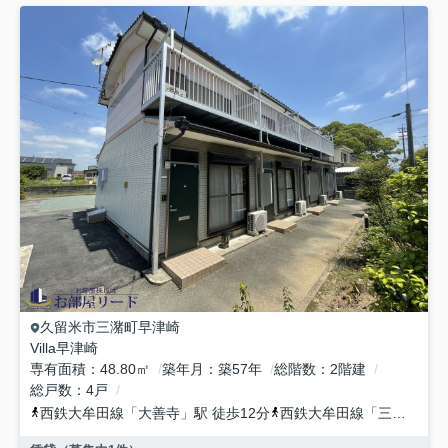
久留米市
三潴町早津崎
Villa早津崎
専有面積
48.80㎡
築年月
築57年
総階数
2階建
総戸数
4戸
西鉄大牟田線
「
大善寺
」駅 徒歩12分
西鉄大牟田線
「
三潴
」駅 