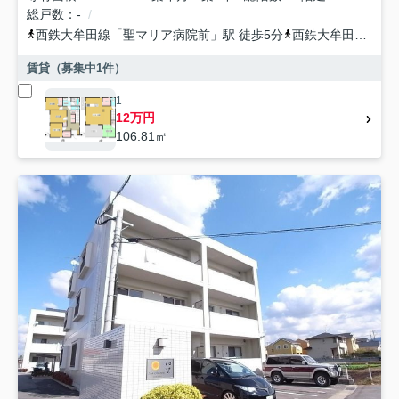
総戸数
-
西鉄大牟田線
「
聖マリア病院前
」駅 徒歩5分
西鉄大牟田線
「
花
賃貸（募集中
1
件）
1
12万円
106.81㎡