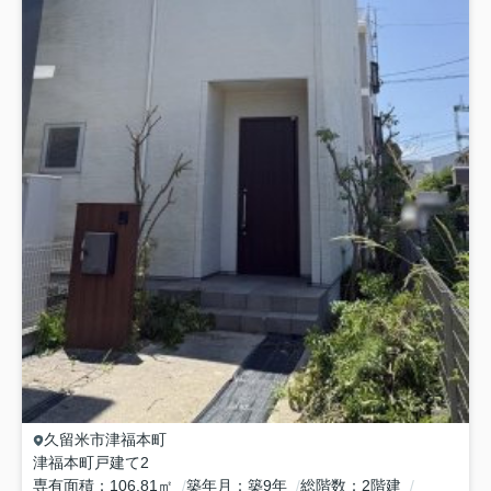
久留米市
津福本町
津福本町戸建て2
専有面積
106.81㎡
築年月
築9年
総階数
2階建