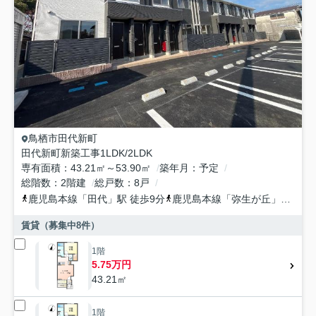
鳥栖市
田代新町
田代新町新築工事1LDK/2LDK
専有面積
43.21㎡～53.90㎡
築年月
予定
総階数
2階建
総戸数
8戸
鹿児島本線
「
田代
」駅 徒歩9分
鹿児島本線
「
弥生が丘
」駅 徒歩22分
賃貸（募集中
8
件）
1階
5.75万円
43.21㎡
1階