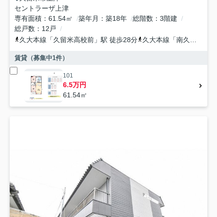
セントラーザ上津
専有面積
61.54㎡
築年月
築18年
総階数
3階建
総戸数
12戸
久大本線
「
久留米高校前
」駅 徒歩28分
久大本線
「
南久留米
」駅
賃貸（募集中
1
件）
101
6.5万円
61.54㎡