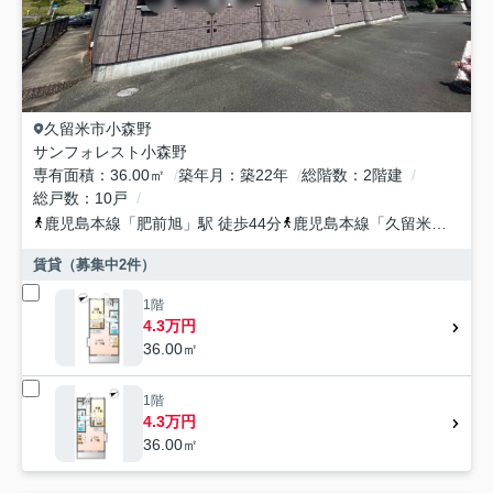
久留米市
小森野
サンフォレスト小森野
専有面積
36.00㎡
築年月
築22年
総階数
2階建
総戸数
10戸
鹿児島本線
「
肥前旭
」駅 徒歩44分
鹿児島本線
「
久留米
」駅 徒
賃貸（募集中
2
件）
1階
4.3万円
36.00㎡
1階
4.3万円
36.00㎡