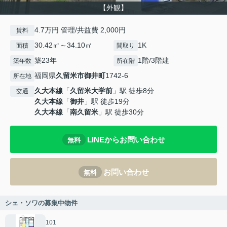
【外観】
4.7万円 管理/共益費 2,000円
賃料
30.42㎡～34.10㎡
1K
面積
間取り
築23年
1階/3階建
築年数
所在階
福岡県
久留米市
御井町
1742-6
所在地
久大本線
「
久留米大学前
」駅 徒歩8分
交通
久大本線
「
御井
」駅 徒歩19分
久大本線
「
南久留米
」駅 徒歩30分
LINEからお問い合わせ
無料
お問い合わせ
無料
シェ・ソワの募集中物件
101