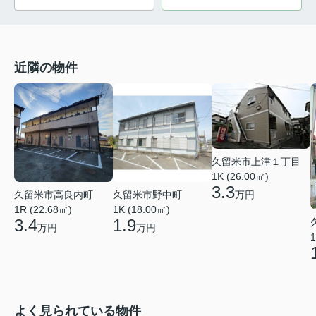
近隣の物件
久留米市上津１丁目
1K (26.00㎡)
3.3
久留米市高良内町
久留米市野中町
万円
1R (22.68㎡)
1K (18.00㎡)
3.4
1.9
万円
万円
1
よく見られている物件