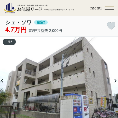
シェ・ソワ
空室2
4.7万円
管理/共益費 2,000円
1
/
15