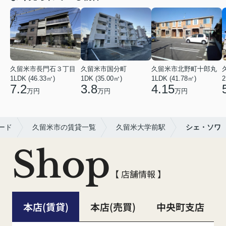
久留米市長門石３丁目
久留米市国分町
久留米市北野町十郎丸
1LDK (46.33㎡)
1DK (35.00㎡)
1LDK (41.78㎡)
2
7.2
3.8
4.15
万円
万円
万円
ード
久留米市の賃貸一覧
久留米大学前駅
シェ・ソワ
Shop
【 店舗情報 】
本店(賃貸)
本店(売買)
中央町支店