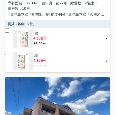
専有面積
36.00㎡
築年月
築22年
総階数
2階建
総戸数
10戸
鹿児島本線
「
肥前旭
」駅 徒歩44分
鹿児島本線
「
久留米
」駅 徒
賃貸（募集中
2
件）
1階
4.3万円
36.00㎡
1階
4.3万円
36.00㎡