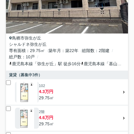
鳥栖市
弥生が丘
シャルドネ弥生が丘
専有面積
29.75㎡
築年月
築22年
総階数
2階建
総戸数
10戸
鹿児島本線
「
弥生が丘
」駅 徒歩16分
鹿児島本線
「
基山
」駅 徒
賃貸（募集中
3
件）
102
4.3万円
29.75㎡
2階
4.6万円
29.75㎡