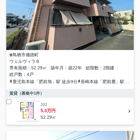
鳥栖市
儀徳町
ウェルヴィラＢ
専有面積
52.29㎡
築年月
築22年
総階数
2階建
総戸数
4戸
鹿児島本線
「
肥前旭
」駅 徒歩9分
長崎本線
「
肥前麓
」駅 徒歩39分
賃貸（募集中
1
件）
202
5.3万円
52.29㎡