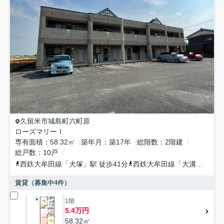
久留米市
城島町六町原
ローズマリーⅠ
専有面積
58.32㎡
築年月
築17年
総階数
2階建
総戸数
10戸
西鉄大牟田線
「
犬塚
」駅 徒歩41分
西鉄大牟田線
「
大溝
」駅 徒
賃貸（募集中
4
件）
1階
5.4万円
58.32㎡