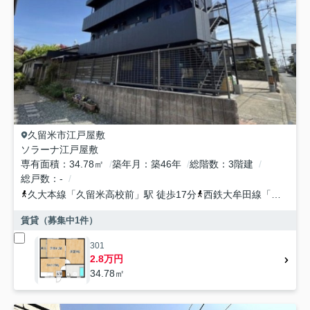
久留米市
江戸屋敷
ソラーナ江戸屋敷
専有面積
34.78㎡
築年月
築46年
総階数
3階建
総戸数
-
久大本線
「
久留米高校前
」駅 徒歩17分
西鉄大牟田線
「
聖マリア
賃貸（募集中
1
件）
301
2.8万円
34.78㎡