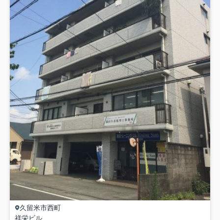
久留米市
西町
祥栄ビル