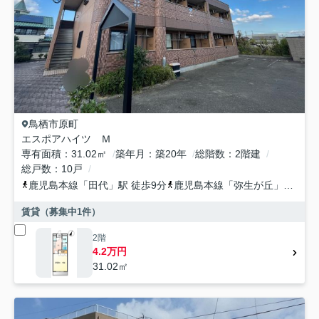
鳥栖市
原町
エスポアハイツ Ｍ
専有面積
31.02㎡
築年月
築20年
総階数
2階建
総戸数
10戸
鹿児島本線
「
田代
」駅 徒歩9分
鹿児島本線
「
弥生が丘
」駅 徒歩29分
賃貸（募集中
1
件）
2階
4.2万円
31.02㎡