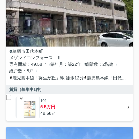
鳥栖市
田代本町
メゾンドコンフォース Ⅱ
専有面積
49.58㎡
築年月
築22年
総階数
2階建
総戸数
8戸
鹿児島本線
「
弥生が丘
」駅 徒歩12分
鹿児島本線
「
田代
」駅 徒
賃貸（募集中
1
件）
101
5.5万円
49.58㎡