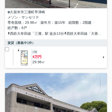
久留米市
三潴町早津崎
メゾン・サンセリテ
専有面積
29.98㎡
築年月
築15年
総階数
2階建
総戸数
8戸
西鉄大牟田線
「
三潴
」駅 徒歩13分
西鉄大牟田線
「
大善寺
」駅 
賃貸（募集中
1
件）
2階
4万円
29.98㎡