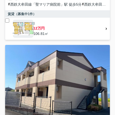
西鉄大牟田線
「
聖マリア病院前
」駅 徒歩5分
西鉄大牟田線
「
花
賃貸（募集中
1
件）
1
12万円
106.81㎡