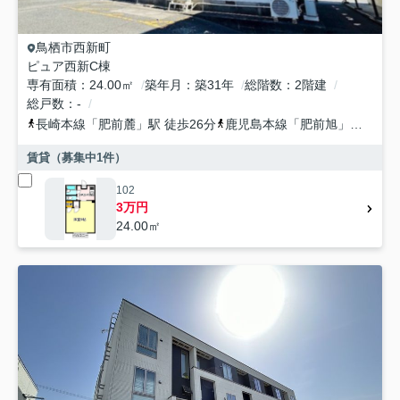
鳥栖市
西新町
ピュア西新C棟
専有面積
24.00㎡
築年月
築31年
総階数
2階建
総戸数
-
長崎本線
「
肥前麓
」駅 徒歩26分
鹿児島本線
「
肥前旭
」駅 徒歩31分
賃貸（募集中
1
件）
102
3万円
24.00㎡