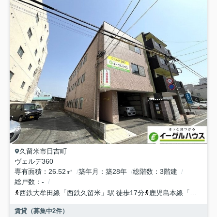
久留米市
日吉町
ヴェルデ360
専有面積
26.52㎡
築年月
築28年
総階数
3階建
総戸数
-
西鉄大牟田線
「
西鉄久留米
」駅 徒歩17分
鹿児島本線
「
久留米
」
賃貸（募集中
2
件）