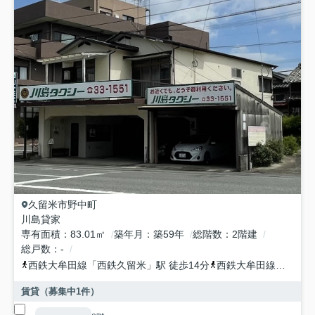
久留米市
野中町
川島貸家
専有面積
83.01㎡
築年月
築59年
総階数
2階建
総戸数
-
西鉄大牟田線
「
西鉄久留米
」駅 徒歩14分
西鉄大牟田線
「
櫛原
」
賃貸（募集中
1
件）