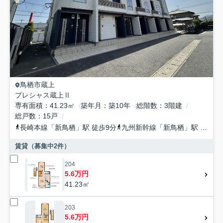
鳥栖市
蔵上
プレシャス蔵上Ⅱ
専有面積
41.23㎡
築年月
築10年
総階数
3階建
総戸数
15戸
長崎本線
「
新鳥栖
」駅 徒歩9分
九州新幹線
「
新鳥栖
」駅 徒歩12分
賃貸（募集中
2
件）
204
5.6万円
41.23㎡
203
5.6万円