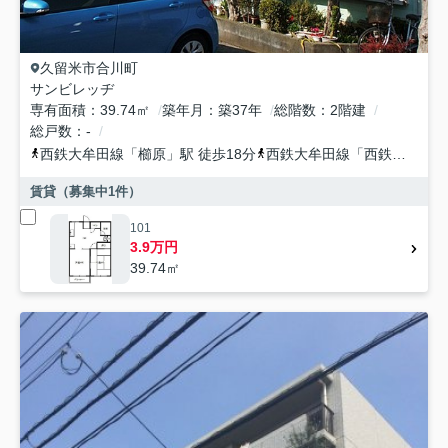
久留米市
合川町
サンビレッヂ
専有面積
39.74㎡
築年月
築37年
総階数
2階建
総戸数
-
西鉄大牟田線
「
櫛原
」駅 徒歩18分
西鉄大牟田線
「
西鉄久留米
」
賃貸（募集中
1
件）
101
3.9万円
39.74㎡