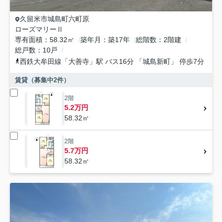
久留米市
城島町六町原
ローズマリーⅡ
専有面積
58.32㎡
築年月
築17年
総階数
2階建
総戸数
10戸
西鉄大牟田線
「
大善寺
」駅 バス16分 「城島新町」 停歩7分
賃貸（募集中
2
件）
2階
5.2万円
58.32㎡
2階
5.7万円
58.32㎡