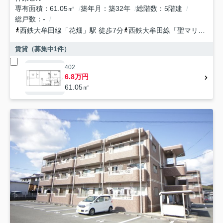
専有面積
61.05㎡
築年月
築32年
総階数
5階建
総戸数
-
西鉄大牟田線
「
花畑
」駅 徒歩7分
西鉄大牟田線
「
聖マリア病院前
賃貸（募集中
1
件）
402
6.8万円
61.05㎡