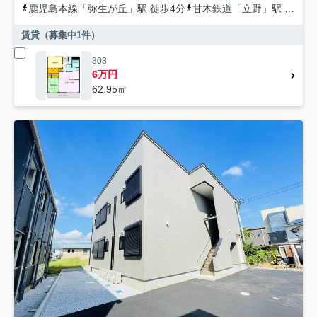
鹿児島本線
「
弥生が丘
」駅 徒歩4分
甘木鉄道
「
立野
」駅 徒歩27分
賃貸（募集中
1
件）
303
6万円
62.95㎡