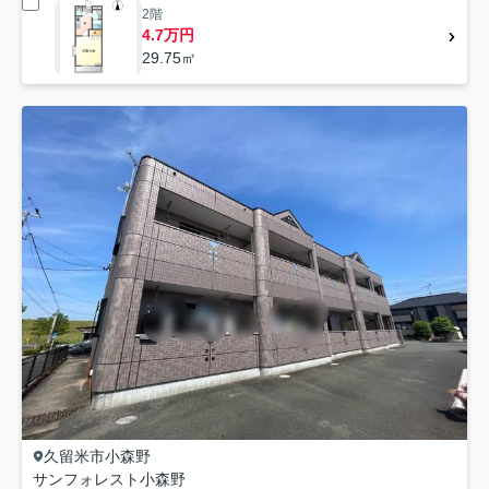
2階
4.7万円
29.75㎡
久留米市
小森野
サンフォレスト小森野