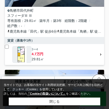
鳥栖市
田代外町
スフィーダⅢ Ⅲ
専有面積
29.81㎡
築年月
築3年
総階数
2階建
総戸数
-
鹿児島本線
「
田代
」駅 徒歩6分
鹿児島本線
「
鳥栖
」駅 徒歩21分
賃貸（募集中
1
件）
3ー4
4.7万円
29.81㎡
検索条件を変更
まとめてお問い合わせ
TOP
当サイトでは、お客様の当サイト利用状況把握、サービス向上検討を目的と
して、クッキー（Cookie）を使用しています。
詳しくは、当社の
「Cookieの取扱いについて」
をご確認ください。
来店予約
無料売却査定
お問い合わせ
LINE
閉じる