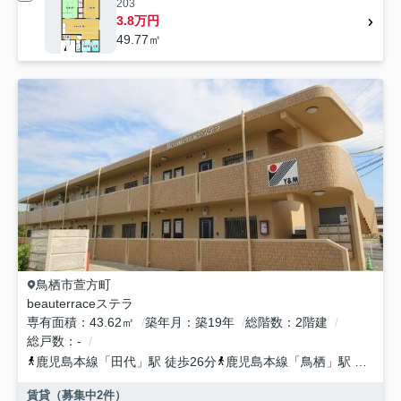
203
3.8万円
49.77㎡
鳥栖市
萱方町
beauterraceステラ
専有面積
43.62㎡
築年月
築19年
総階数
2階建
総戸数
-
鹿児島本線
「
田代
」駅 徒歩26分
鹿児島本線
「
鳥栖
」駅 徒歩30分
賃貸（募集中
2
件）