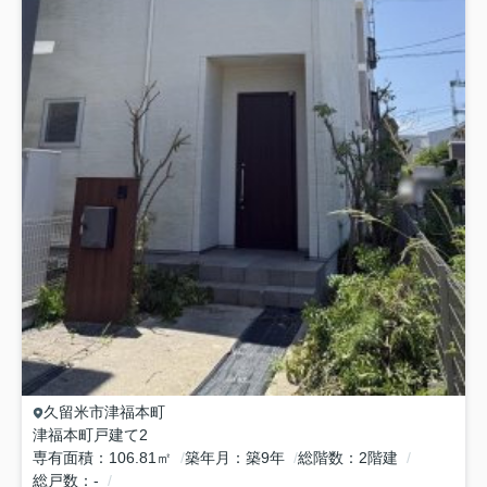
久留米市
津福本町
津福本町戸建て2
専有面積
106.81㎡
築年月
築9年
総階数
2階建
総戸数
-