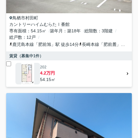
鳥栖市
村田町
カントリーハイムむらたⅠ番館
専有面積
54.15㎡
築年月
築18年
総階数
3階建
総戸数
12戸
鹿児島本線
「
肥前旭
」駅 徒歩14分
長崎本線
「
肥前麓
」駅 徒歩30分
賃貸（募集中
1
件）
202
4.2万円
54.15㎡