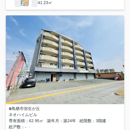
41.23㎡
鳥栖市
弥生が丘
ネオハイムビル
専有面積
62.95㎡
築年月
築24年
総階数
3階建
総戸数
-