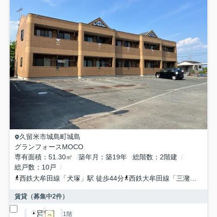
久留米市
城島町城島
グランフォースMOCO
専有面積
51.30㎡
築年月
築19年
総階数
2階建
総戸数
10戸
西鉄大牟田線
「
犬塚
」駅 徒歩44分
西鉄大牟田線
「
三潴
」駅 徒
賃貸（募集中
2
件）
1階