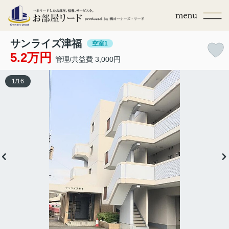
サンライズ津福
空室1
5.2万円
管理/共益費 3,000円
1
/
16