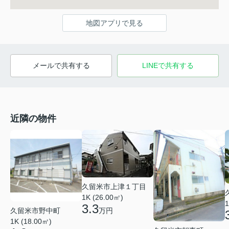
地図アプリで見る
メールで共有する
LINEで共有する
近隣の物件
久留米市上津１丁目
1K (26.00㎡)
1
3.3
久留米市野中町
万円
1K (18.00㎡)