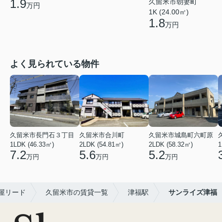
1.9
久留米市朝妻町
万円
1K (24.00㎡)
1.8
万円
よく見られている物件
久留米市長門石３丁目
久留米市合川町
久留米市城島町六町原
1LDK (46.33㎡)
2LDK (54.81㎡)
2LDK (58.32㎡)
1
7.2
5.6
5.2
万円
万円
万円
屋リード
久留米市の賃貸一覧
津福駅
サンライズ津福