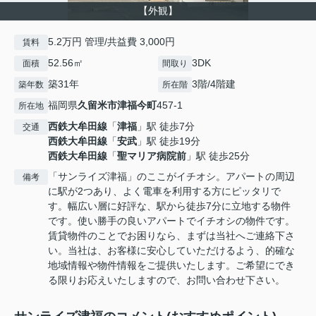
【外観】
5.2万円 管理/共益費 3,000円
賃料
52.56㎡
3DK
面積
間取り
築31年
3階/4階建
築年数
所在階
福岡県
久留米市
津福今町
457-1
所在地
西鉄大牟田線
「
津福
」駅 徒歩7分
交通
西鉄大牟田線
「
安武
」駅 徒歩19分
西鉄大牟田線
「
聖マリア病院前
」駅 徒歩25分
「サンライズ津福」のここがイチオシ。アパートの周辺
備考
に駅が2つあり、よく電車を利用する方にピッタリで
す。幅広い層に好評な、駅から徒歩7分に立地する物件
です。使い勝手の良いアパートでイチオシの物件です。
賃貸物件のことでお困りなら、まずは当社へご連絡下さ
い。当社は、お客様に安心していただけるよう、的確な
地域情報や物件情報をご提供いたします。ご希望にでき
る限りお応えいたしますので、お問い合わせ下さい。