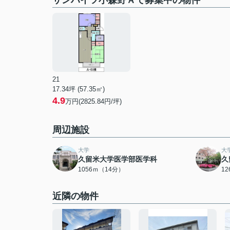
サンハイツ小森野Ａで募集中の物件
21
17.34坪 (57.35㎡)
4.9
万円(2825.84円/坪)
周辺施設
大学
大
久留米大学医学部医学科
久
1056ｍ（14分）
1
近隣の物件