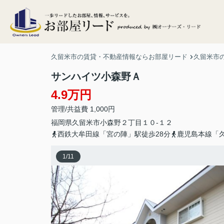
久留米市の賃貸・不動産情報ならお部屋リード
久留米市
サンハイツ小森野Ａ
4.9万円
管理/共益費 1,000円
福岡県
久留米市
小森野
２丁目１０-１２
西鉄大牟田線「宮の陣」駅徒歩28分
鹿児島本線「久
1
/
11