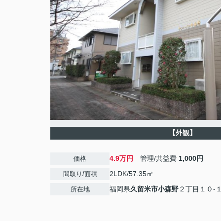
【外観】
4.9万円
管理/共益費
1,000円
価格
2LDK/57.35㎡
間取り/面積
福岡県
久留米市
小森野
２丁目１０-
所在地