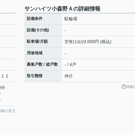
サンハイツ小森野Ａの詳細情報
設備条件
駐輪場
設備(その他)
-
駐車場/月額
空有(1台)/3,000円 (税込)
用途地域
-
募集戸数 / 総戸数
- / 4戸
-１２
取引態様
仲介
情報
8分
分
分
情報の見方