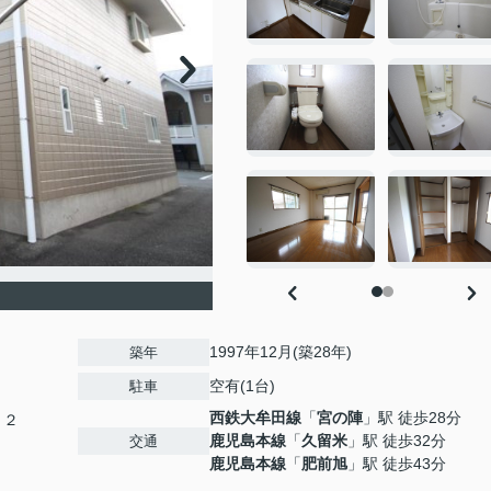
1997年12月(築28年)
築年
空有(1台)
駐車
西鉄大牟田線
「
宮の陣
」駅 徒歩28分
１２
鹿児島本線
「
久留米
」駅 徒歩32分
交通
鹿児島本線
「
肥前旭
」駅 徒歩43分