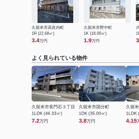
久留米市高良内町
久留米市野中町
1R (22.68㎡)
1K (18.00㎡)
1
3.4
1.9
3
万円
万円
よく見られている物件
久留米市長門石３丁目
久留米市国分町
久留米
1LDK (46.33㎡)
1DK (35.00㎡)
1LDK 
7.2
3.8
4.15
万円
万円