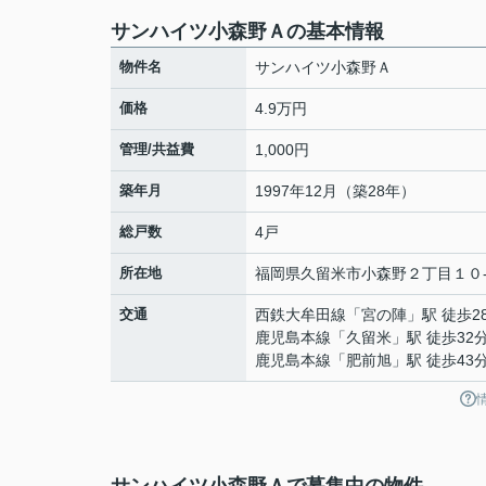
サンハイツ小森野Ａの基本情報
物件名
サンハイツ小森野Ａ
価格
4.9万円
管理/共益費
1,000円
築年月
1997年12月（築28年）
総戸数
4戸
所在地
福岡県
久留米市
小森野
２丁目１０
交通
西鉄大牟田線
「
宮の陣
」駅 徒歩2
鹿児島本線
「
久留米
」駅 徒歩32
鹿児島本線
「
肥前旭
」駅 徒歩43