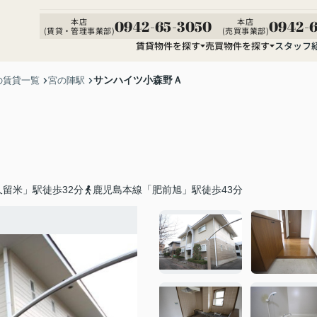
本店
本店
0942-65-3050
0942-6
(賃貸・管理事業部)
(売買事業部)
賃貸物件を探す
売買物件を探す
スタッフ
サンハイツ小森野Ａ
の賃貸一覧
宮の陣駅
留米」駅徒歩32分
鹿児島本線「肥前旭」駅徒歩43分