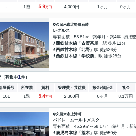
5.9
-
1階
4,000円
1ヶ月
0ヶ月
万円
久留米市
北野町石崎
レグルス
専有面積
53.51㎡
築年月
築4年
総階
西鉄甘木線
「
古賀茶屋
」駅 徒歩11分
西鉄甘木線
「
北野
」駅 徒歩26分
西鉄甘木線
「
学校前
」駅 徒歩28分
1
貸（募集中
件）
部屋番号
所在階
賃料
管理費・共益費
敷金/保証金
礼金
5.4
101
1階
2,300円
0ヶ月
8.1万円
万円
久留米市
上津町
パドレ ムールトメスク
専有面積
45.29㎡～58.17㎡
築年月
新
鹿児島本線
「
荒木
」駅 徒歩50分