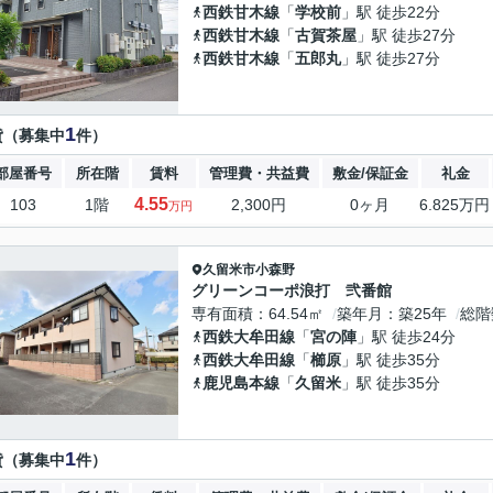
西鉄甘木線
「
学校前
」駅 徒歩22分
西鉄甘木線
「
古賀茶屋
」駅 徒歩27分
西鉄甘木線
「
五郎丸
」駅 徒歩27分
1
貸（募集中
件）
部屋番号
所在階
賃料
管理費・共益費
敷金/保証金
礼金
4.55
103
1階
2,300円
0ヶ月
6.825万円
万円
久留米市
小森野
グリーンコーポ浪打 弐番館
専有面積
64.54㎡
築年月
築25年
総階
西鉄大牟田線
「
宮の陣
」駅 徒歩24分
西鉄大牟田線
「
櫛原
」駅 徒歩35分
鹿児島本線
「
久留米
」駅 徒歩35分
1
貸（募集中
件）