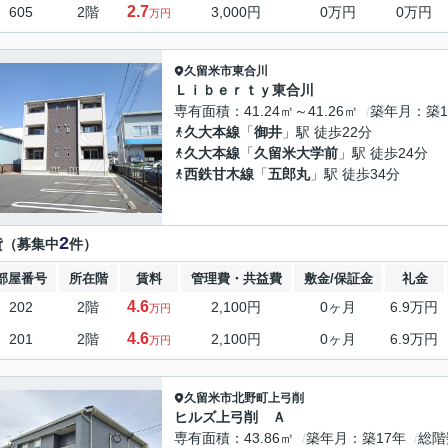
2.7
605
2階
3,000円
0万円
0万円
万円
久留米市
東合川
Ｌｉｂｅｒｔｙ東合川
専有面積
41.24㎡～41.26㎡
築年月
築1
久大本線
「
御井
」駅 徒歩22分
久大本線
「
久留米大学前
」駅 徒歩24分
西鉄甘木線
「
五郎丸
」駅 徒歩34分
2
貸（募集中
件）
部屋番号
所在階
賃料
管理費・共益費
敷金/保証金
礼金
4.6
202
2階
2,100円
0ヶ月
6.9万円
万円
4.6
201
2階
2,100円
0ヶ月
6.9万円
万円
久留米市
北野町上弓削
ヒルズ上弓削 Ａ
専有面積
43.86㎡
築年月
築17年
総階