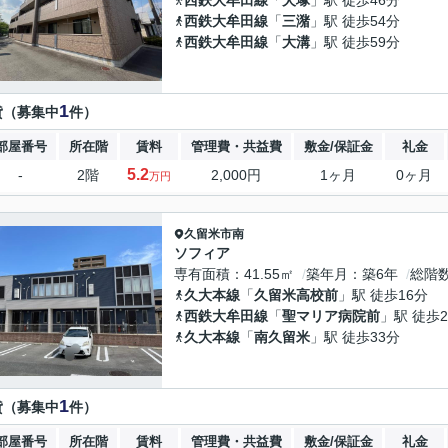
西鉄大牟田線
「
犬塚
」駅 徒歩46分
西鉄大牟田線
「
三潴
」駅 徒歩54分
西鉄大牟田線
「
大溝
」駅 徒歩59分
1
貸（募集中
件）
部屋番号
所在階
賃料
管理費・共益費
敷金/保証金
礼金
5.2
-
2階
2,000円
1ヶ月
0ヶ月
万円
久留米市
南
ソフィア
専有面積
41.55㎡
築年月
築6年
総階
久大本線
「
久留米高校前
」駅 徒歩16分
西鉄大牟田線
「
聖マリア病院前
」駅 徒歩2
久大本線
「
南久留米
」駅 徒歩33分
1
貸（募集中
件）
部屋番号
所在階
賃料
管理費・共益費
敷金/保証金
礼金