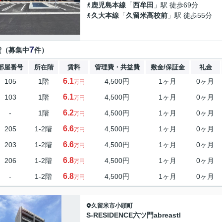
鹿児島本線
「
西牟田
」駅 徒歩69分
久大本線
「
久留米高校前
」駅 徒歩55分
7
貸（募集中
件）
部屋番号
所在階
賃料
管理費・共益費
敷金/保証金
礼金
6.1
105
1階
4,500円
1ヶ月
0ヶ月
万円
6.1
103
1階
4,500円
1ヶ月
0ヶ月
万円
6.2
-
1階
4,500円
1ヶ月
0ヶ月
万円
6.6
205
1-2階
4,500円
1ヶ月
0ヶ月
万円
6.6
203
1-2階
4,500円
1ヶ月
0ヶ月
万円
6.8
206
1-2階
4,500円
1ヶ月
0ヶ月
万円
6.8
-
1-2階
4,500円
1ヶ月
0ヶ月
万円
久留米市
小頭町
S-RESIDENCE六ツ門abreastI