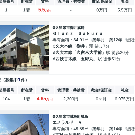
部屋番号
所在階
賃料
管理費・共益費
敷金/保証金
礼金
5.5
1
1階
-
0万円
5.5万円
万円
久留米市
御井旗崎
Ｇｌａｎｚ Ｓａｋｕｒａ
専有面積
34.91㎡
築年月
築12年
総階
久大本線
「
御井
」駅 徒歩7分
久大本線
「
久留米大学前
」駅 徒歩20分
西鉄甘木線
「
五郎丸
」駅 徒歩51分
1
貸（募集中
件）
部屋番号
所在階
賃料
管理費・共益費
敷金/保証金
礼金
4.65
104
1階
2,300円
0ヶ月
6.975万円
万円
久留米市
城島町城島
エメラルド Ａ
専有面積
49.59㎡
築年月
築14年
総階