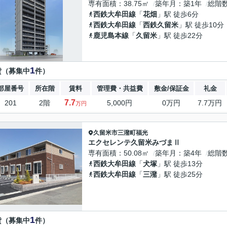
専有面積
38.75㎡
築年月
築1年
総階
西鉄大牟田線
「
花畑
」駅 徒歩6分
西鉄大牟田線
「
西鉄久留米
」駅 徒歩10分
鹿児島本線
「
久留米
」駅 徒歩22分
1
貸（募集中
件）
部屋番号
所在階
賃料
管理費・共益費
敷金/保証金
礼金
7.7
201
2階
5,000円
0万円
7.7万円
万円
久留米市
三潴町福光
エクセレンテ久留米みづまⅡ
専有面積
50.08㎡
築年月
築4年
総階
西鉄大牟田線
「
犬塚
」駅 徒歩13分
西鉄大牟田線
「
三潴
」駅 徒歩25分
1
貸（募集中
件）