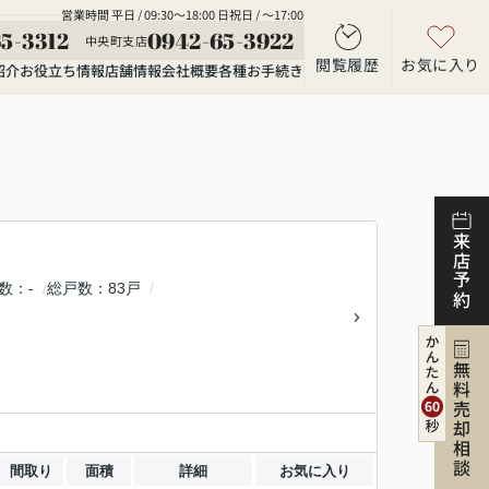
営業時間 平日 / 09:30～18:00 日祝日 / ～17:00
5-3312
0942-65-3922
中央町支店
閲覧履歴
お気に入り
紹介
お役立ち情報
店舗情報
会社概要
各種お手続き
来店予約
数
-
総戸数
83戸
無料売却相談
間取り
面積
詳細
お気に入り