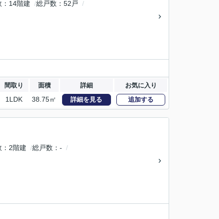
数
14階建
総戸数
52戸
間取り
面積
詳細
お気に入り
1LDK
38.75㎡
詳細を見る
追加する
数
2階建
総戸数
-