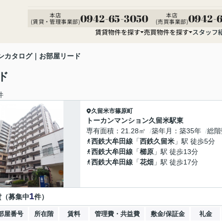
本店
本店
0942-65-3050
0942-6
(賃貸・管理事業部)
(売買事業部)
賃貸物件を探す
売買物件を探す
スタッフ
ンカタログ｜お部屋リード
ド
件
久留米市
篠原町
トーカンマンション久留米駅東
専有面積
21.28㎡
築年月
築35年
総階
西鉄大牟田線
「
西鉄久留米
」駅 徒歩5分
西鉄大牟田線
「
櫛原
」駅 徒歩13分
西鉄大牟田線
「
花畑
」駅 徒歩17分
1
貸（募集中
件）
部屋番号
所在階
賃料
管理費・共益費
敷金/保証金
礼金