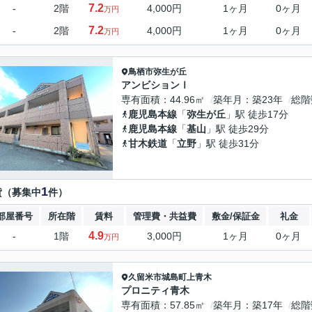
7.2
-
2階
4,000円
1ヶ月
0ヶ月
万円
7.2
-
2階
4,000円
1ヶ月
0ヶ月
万円
鳥栖市
弥生が丘
アンビションⅠ
専有面積
44.96㎡
築年月
築23年
総階
鹿児島本線
「
弥生が丘
」駅 徒歩17分
鹿児島本線
「
基山
」駅 徒歩29分
甘木鉄道
「
立野
」駅 徒歩31分
1
貸（募集中
件）
部屋番号
所在階
賃料
管理費・共益費
敷金/保証金
礼金
4.9
-
1階
3,000円
1ヶ月
0ヶ月
万円
久留米市
城島町上青木
プロニティ青木
専有面積
57.85㎡
築年月
築17年
総階