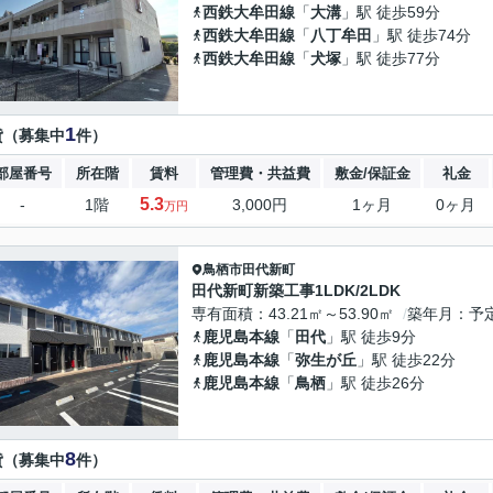
西鉄大牟田線
「
大溝
」駅 徒歩59分
西鉄大牟田線
「
八丁牟田
」駅 徒歩74分
西鉄大牟田線
「
犬塚
」駅 徒歩77分
1
貸（募集中
件）
部屋番号
所在階
賃料
管理費・共益費
敷金/保証金
礼金
5.3
-
1階
3,000円
1ヶ月
0ヶ月
万円
鳥栖市
田代新町
田代新町新築工事1LDK/2LDK
専有面積
43.21㎡～53.90㎡
築年月
予
鹿児島本線
「
田代
」駅 徒歩9分
鹿児島本線
「
弥生が丘
」駅 徒歩22分
鹿児島本線
「
鳥栖
」駅 徒歩26分
8
貸（募集中
件）