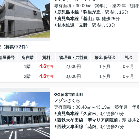
専有面積
30.00㎡
築年月
築22年
総階
鹿児島本線
「
弥生が丘
」駅 徒歩15分
鹿児島本線
「
基山
」駅 徒歩25分
甘木鉄道
「
立野
」駅 徒歩33分
2
貸（募集中
件）
部屋番号
所在階
賃料
管理費・共益費
敷金/保証金
礼金
4.6
-
1階
2,000円
1ヶ月
0ヶ月
万円
4.6
-
2階
3,000円
1ヶ月
0ヶ月
万円
久留米市
白山町
メゾンさくら
専有面積
36.48㎡～43.19㎡
築年月
予
鹿児島本線
「
久留米
」駅 徒歩10分
西鉄大牟田線
「
聖マリア病院前
」駅 徒歩2
西鉄大牟田線
「
花畑
」駅 徒歩27分