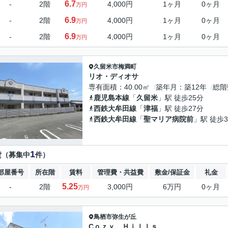
6.7
-
2階
4,000円
1ヶ月
0ヶ月
万円
6.9
-
2階
4,000円
1ヶ月
0ヶ月
万円
6.9
-
2階
4,000円
1ヶ月
0ヶ月
万円
久留米市
梅満町
リオ・ディオサ
専有面積
40.00㎡
築年月
築12年
総階
鹿児島本線
「
久留米
」駅 徒歩25分
西鉄大牟田線
「
津福
」駅 徒歩27分
西鉄大牟田線
「
聖マリア病院前
」駅 徒歩3
1
貸（募集中
件）
部屋番号
所在階
賃料
管理費・共益費
敷金/保証金
礼金
5.25
-
2階
3,000円
6万円
0ヶ月
万円
鳥栖市
弥生が丘
Cｏｚｙ Ｈｉｌｌｓ