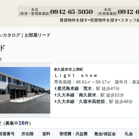
本店
本店
0942-65-3050
0942-6
(賃貸・管理事業部)
(売買事業部)
賃貸物件を探す
売買物件を探す
スタッフ
ンカタログ｜お部屋リード
ド
件
久留米市
上津町
Ｌｉｇｈｔ ｓｎｏｗ
専有面積
48.61㎡～58.17㎡
築年月
新
鹿児島本線
「
荒木
」駅 徒歩47分
久大本線
「
南久留米
」駅 徒歩52分
久大本線
「
久留米高校前
」駅 徒歩48分
16
貸（募集中
件）
部屋番号
所在階
賃料
管理費・共益費
敷金/保証金
礼金