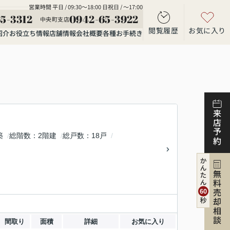
営業時間 平日 / 09:30～18:00 日祝日 / ～17:00
5-3312
0942-65-3922
中央町支店
閲覧履歴
お気に入り
紹介
お役立ち情報
店舗情報
会社概要
各種お手続き
来店予約
築
総階数
2階建
総戸数
18戸
無料売却相談
間取り
面積
詳細
お気に入り