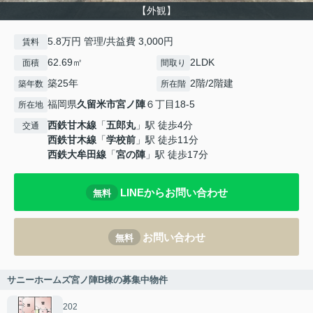
【外観】
5.8万円 管理/共益費 3,000円
賃料
62.69㎡
2LDK
面積
間取り
築25年
2階/2階建
築年数
所在階
福岡県
久留米市
宮ノ陣
６丁目18-5
所在地
西鉄甘木線
「
五郎丸
」駅 徒歩4分
交通
西鉄甘木線
「
学校前
」駅 徒歩11分
西鉄大牟田線
「
宮の陣
」駅 徒歩17分
LINEからお問い合わせ
無料
お問い合わせ
無料
サニーホームズ宮ノ陣B棟の募集中物件
202