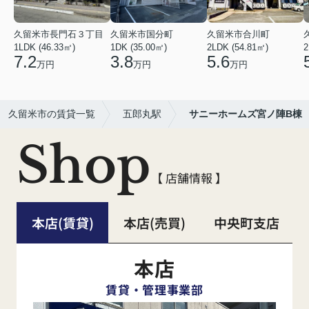
久留米市長門石３丁目
久留米市国分町
久留米市合川町
1LDK (46.33㎡)
1DK (35.00㎡)
2LDK (54.81㎡)
2
7.2
3.8
5.6
万円
万円
万円
久留米市の賃貸一覧
五郎丸駅
サニーホームズ宮ノ陣B棟
Shop
【 店舗情報 】
本店(賃貸)
本店(売買)
中央町支店
本店
賃貸・管理事業部