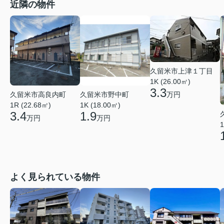
近隣の物件
久留米市上津１丁目
1K (26.00㎡)
3.3
久留米市高良内町
久留米市野中町
万円
1R (22.68㎡)
1K (18.00㎡)
3.4
1.9
万円
万円
1
よく見られている物件