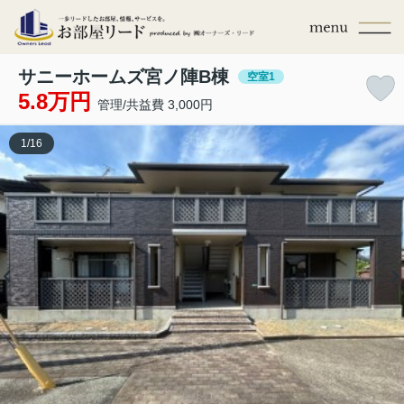
サニーホームズ宮ノ陣B棟
空室1
5.8万円
管理/共益費 3,000円
1
/
16