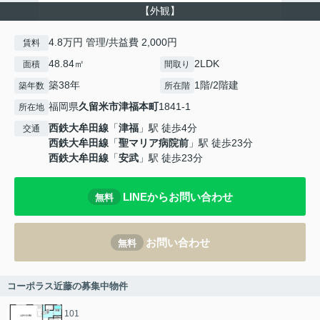
【外観】
4.8万円 管理/共益費 2,000円
賃料
48.84㎡
2LDK
面積
間取り
築38年
1階/2階建
築年数
所在階
福岡県
久留米市
津福本町
1841-1
所在地
西鉄大牟田線
「
津福
」駅 徒歩4分
交通
西鉄大牟田線
「
聖マリア病院前
」駅 徒歩23分
西鉄大牟田線
「
安武
」駅 徒歩23分
LINEからお問い合わせ
無料
お問い合わせ
無料
コーポラス近藤の募集中物件
101