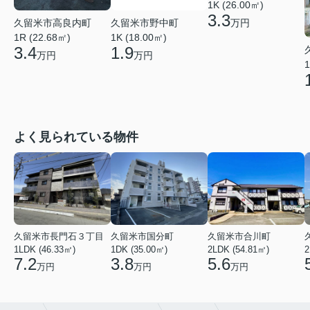
1K (26.00㎡)
3.3
久留米市高良内町
久留米市野中町
万円
1R (22.68㎡)
1K (18.00㎡)
3.4
1.9
万円
万円
1
よく見られている物件
久留米市長門石３丁目
久留米市国分町
久留米市合川町
1LDK (46.33㎡)
1DK (35.00㎡)
2LDK (54.81㎡)
2
7.2
3.8
5.6
万円
万円
万円