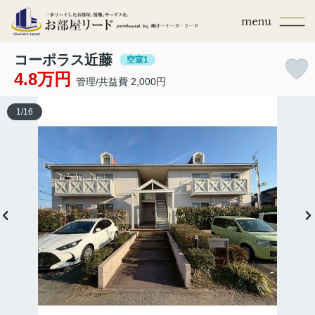
コーポラス近藤
空室1
4.8万円
管理/共益費 2,000円
1
/
16