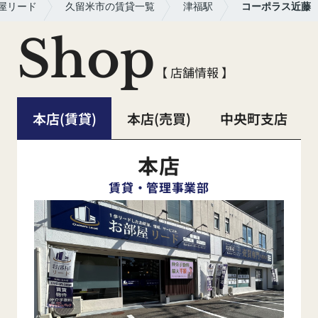
屋リード
久留米市の賃貸一覧
津福駅
コーポラス近藤
Shop
【 店舗情報 】
本店(賃貸)
本店(売買)
中央町支店
本店
賃貸・管理事業部