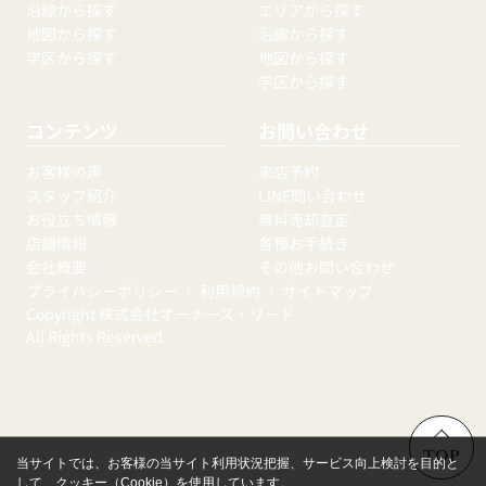
沿線から探す
エリアから探す
地図から探す
沿線から探す
学区から探す
地図から探す
学区から探す
コンテンツ
お問い合わせ
お客様の声
来店予約
スタッフ紹介
LINE問い合わせ
お役立ち情報
無料売却査定
店舗情報
各種お手続き
会社概要
その他お問い合わせ
プライバシーポリシー
｜
利用規約
｜
サイトマップ
Copyright 株式会社オーナーズ・リード
All Rights Reserved.
TOP
当サイトでは、お客様の当サイト利用状況把握、サービス向上検討を目的と
して、クッキー（Cookie）を使用しています。