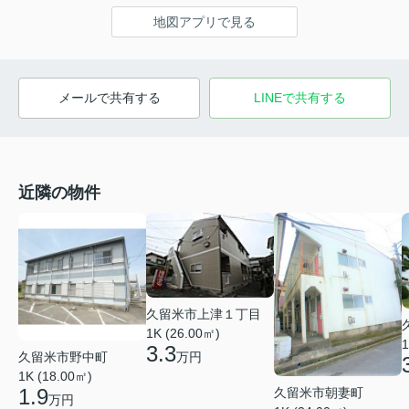
地図アプリで見る
メールで共有する
LINEで共有する
近隣の物件
久留米市上津１丁目
1K (26.00㎡)
1
3.3
久留米市野中町
万円
1K (18.00㎡)
1.9
久留米市朝妻町
万円