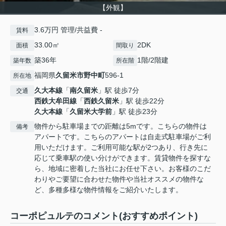
【外観】
3.6万円 管理/共益費 -
賃料
33.00㎡
2DK
面積
間取り
築36年
1階/2階建
築年数
所在階
福岡県
久留米市
野中町
596-1
所在地
久大本線
「
南久留米
」駅 徒歩7分
交通
西鉄大牟田線
「
西鉄久留米
」駅 徒歩22分
久大本線
「
久留米大学前
」駅 徒歩23分
物件から駐車場までの距離は5mです。こちらの物件は
備考
アパートです。こちらのアパートは自走式駐車場がご利
用いただけます。ご利用可能な駅が2つあり、行き先に
応じて乗車駅の使い分けができます。賃貸物件を探すな
ら、地域に密着した当社にお任せ下さい。お客様のこだ
わりやご要望に合わせた物件や当社オススメの物件な
ど、多種多様な物件情報をご紹介いたします。
コーポピュルテのコメント(おすすめポイント)