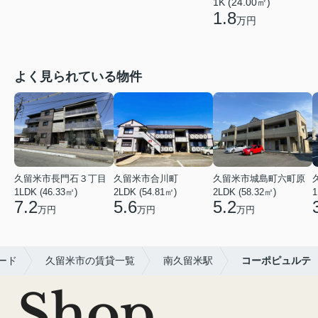
1K (24.00㎡)
1.8
万円
よく見られている物件
久留米市長門石３丁目
久留米市合川町
久留米市城島町六町原
1LDK (46.33㎡)
2LDK (54.81㎡)
2LDK (58.32㎡)
1
7.2
5.6
5.2
万円
万円
万円
ード
久留米市の賃貸一覧
南久留米駅
コーポピュルテ
Shop