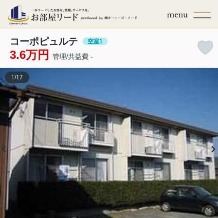
コーポピュルテ
空室1
3.6万円
管理/共益費 -
1
/
17