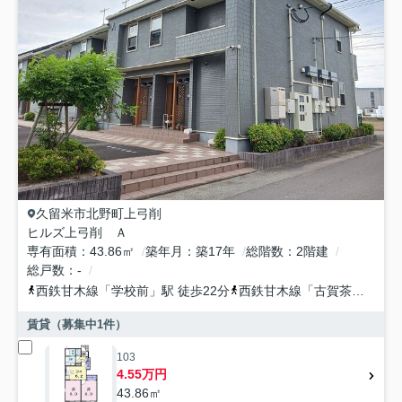
久留米市
北野町上弓削
ヒルズ上弓削 Ａ
専有面積
43.86㎡
築年月
築17年
総階数
2階建
総戸数
-
西鉄甘木線
「
学校前
」駅 徒歩22分
西鉄甘木線
「
古賀茶屋
」駅 
賃貸（募集中
1
件）
103
4.55万円
43.86㎡