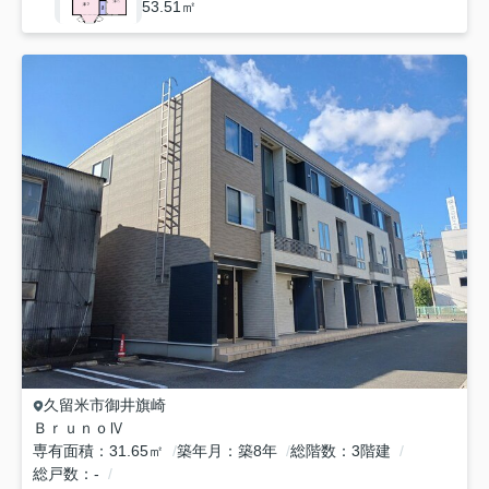
53.51㎡
久留米市
御井旗崎
ＢｒｕｎｏⅣ
専有面積
31.65㎡
築年月
築8年
総階数
3階建
総戸数
-