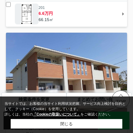
201
6.6万円
66.15㎡
検索条件を変更
まとめてお問い合わせ
TOP
当サイトでは、お客様の当サイト利用状況把握、サービス向上検討を目的と
して、クッキー（Cookie）を使用しています。
詳しくは、当社の
「Cookieの取扱いについて」
をご確認ください。
来店予約
無料売却査定
お問い合わせ
LINE
閉じる
久留米市
善導寺町与田