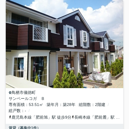
鳥栖市
儀徳町
サンベールコガ Ｂ
専有面積
53.51㎡
築年月
築28年
総階数
2階建
総戸数
-
鹿児島本線
「
肥前旭
」駅 徒歩9分
長崎本線
「
肥前麓
」駅 徒歩38分
賃貸（募集中
1
件）