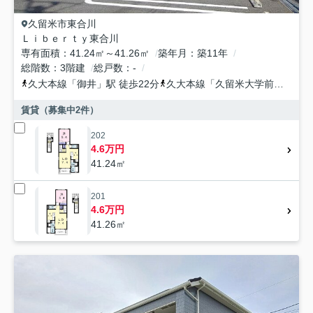
久留米市
東合川
Ｌｉｂｅｒｔｙ東合川
専有面積
41.24㎡～41.26㎡
築年月
築11年
総階数
3階建
総戸数
-
久大本線
「
御井
」駅 徒歩22分
久大本線
「
久留米大学前
」駅 徒
賃貸（募集中
2
件）
202
4.6万円
41.24㎡
201
4.6万円
41.26㎡