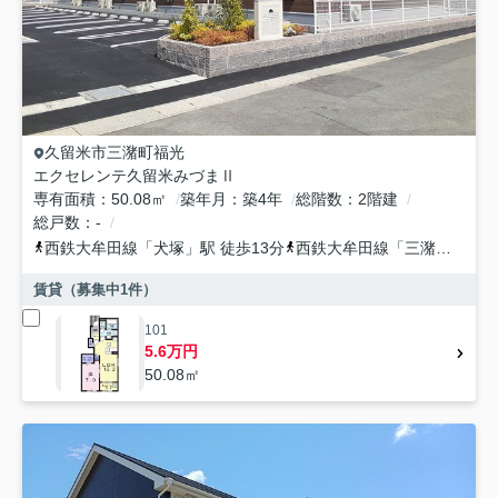
久留米市
三潴町福光
エクセレンテ久留米みづまⅡ
専有面積
50.08㎡
築年月
築4年
総階数
2階建
総戸数
-
西鉄大牟田線
「
犬塚
」駅 徒歩13分
西鉄大牟田線
「
三潴
」駅 徒
賃貸（募集中
1
件）
101
5.6万円
50.08㎡