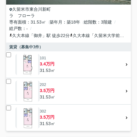
久留米市
東合川新町
ラ フローラ
専有面積
31.53㎡
築年月
築18年
総階数
3階建
総戸数
-
久大本線
「
御井
」駅 徒歩22分
久大本線
「
久留米大学前
」駅 徒
賃貸（募集中
3
件）
101
3.4万円
31.53㎡
202
3.5万円
31.53㎡
302
3.5万円
31.53㎡