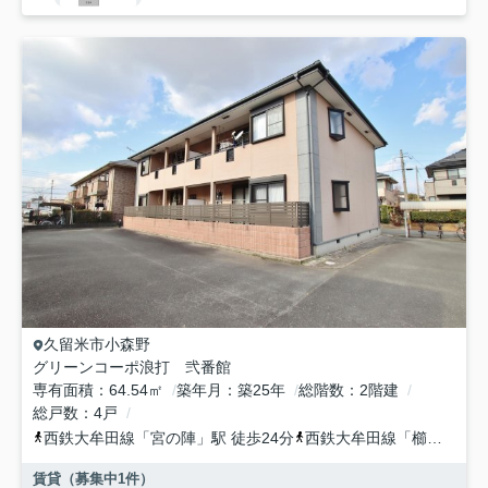
久留米市
小森野
グリーンコーポ浪打 弐番館
専有面積
64.54㎡
築年月
築25年
総階数
2階建
総戸数
4戸
西鉄大牟田線
「
宮の陣
」駅 徒歩24分
西鉄大牟田線
「
櫛原
」駅 
賃貸（募集中
1
件）