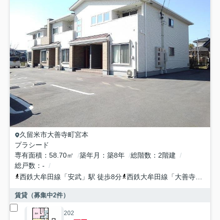
久留米市
大善寺町宮本
プラシード
専有面積
58.70㎡
築年月
築8年
総階数
2階建
総戸数
-
西鉄大牟田線
「
安武
」駅 徒歩8分
西鉄大牟田線
「
大善寺
」駅 徒
賃貸（募集中
2
件）
202