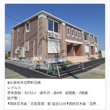
久留米市
北野町石崎
レグルス
専有面積
53.51㎡
築年月
築4年
総階数
2階建
総戸数
-
西鉄甘木線
「
古賀茶屋
」駅 徒歩11分
西鉄甘木線
「
北野
」駅 徒