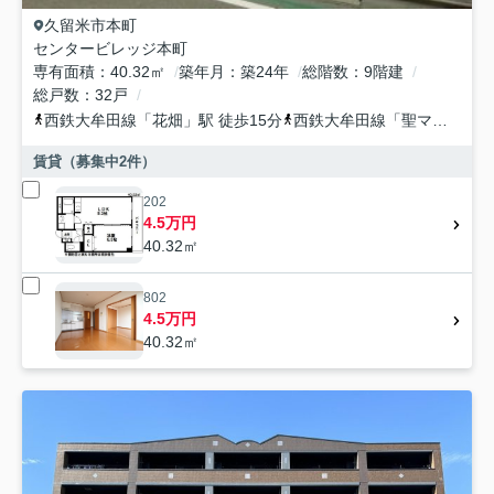
久留米市
本町
センタービレッジ本町
専有面積
40.32㎡
築年月
築24年
総階数
9階建
総戸数
32戸
西鉄大牟田線
「
花畑
」駅 徒歩15分
西鉄大牟田線
「
聖マリア病院前
賃貸（募集中
2
件）
202
4.5万円
40.32㎡
802
4.5万円
40.32㎡