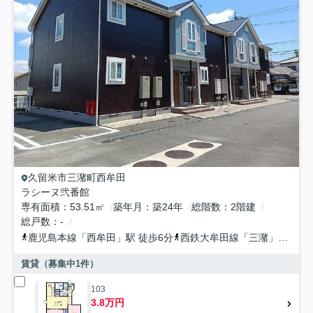
久留米市
三潴町西牟田
ラシーヌ弐番館
専有面積
53.51㎡
築年月
築24年
総階数
2階建
総戸数
-
鹿児島本線
「
西牟田
」駅 徒歩6分
西鉄大牟田線
「
三潴
」駅 徒歩39分
賃貸（募集中
1
件）
103
3.8万円