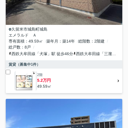
久留米市
城島町城島
エメラルド Ａ
専有面積
49.59㎡
築年月
築14年
総階数
2階建
総戸数
8戸
西鉄大牟田線
「
犬塚
」駅 徒歩46分
西鉄大牟田線
「
三潴
」駅 徒
賃貸（募集中
1
件）
2階
5.2万円
49.59㎡