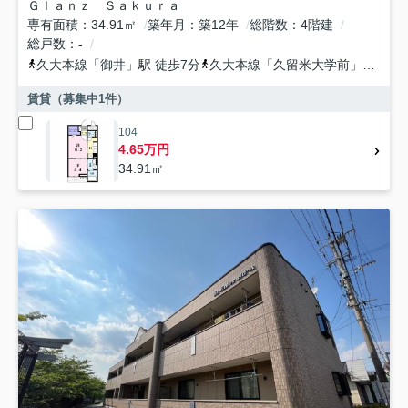
Ｇｌａｎｚ Ｓａｋｕｒａ
専有面積
34.91㎡
築年月
築12年
総階数
4階建
総戸数
-
久大本線
「
御井
」駅 徒歩7分
久大本線
「
久留米大学前
」駅 徒歩20分
賃貸（募集中
1
件）
104
4.65万円
34.91㎡