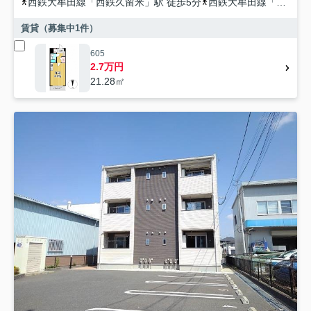
西鉄大牟田線
「
西鉄久留米
」駅 徒歩5分
西鉄大牟田線
「
櫛原
」
賃貸（募集中
1
件）
605
2.7万円
21.28㎡