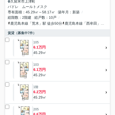
久留米市
上津町
パドレ ムールトメスク
専有面積
45.29㎡～58.17㎡
築年月
新築
総階数
2階建
総戸数
10戸
鹿児島本線
「
荒木
」駅 徒歩50分
鹿児島本線
「
西牟田
」駅 徒歩69分
賃貸（募集中
7
件）
105
6.1万円
45.29㎡
103
6.1万円
45.29㎡
1階
6.2万円
45.29㎡
205
6.6万円