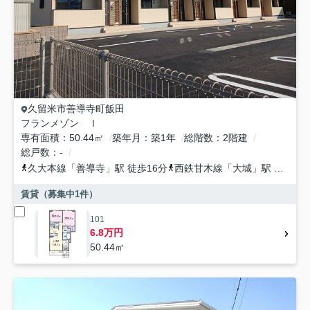
久留米市
善導寺町飯田
フランメゾン Ⅰ
専有面積
50.44㎡
築年月
築1年
総階数
2階建
総戸数
-
久大本線
「
善導寺
」駅 徒歩16分
西鉄甘木線
「
大城
」駅 徒歩33分
賃貸（募集中
1
件）
101
6.8万円
50.44㎡