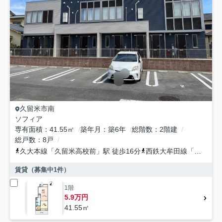
久留米市
南
ソフィア
専有面積
41.55㎡
築年月
築6年
総階数
2階建
総戸数
8戸
久大本線
「
久留米高校前
」駅 徒歩16分
西鉄大牟田線
「
聖マリア
賃貸（募集中
1
件）
1階
5.9万円
41.55㎡