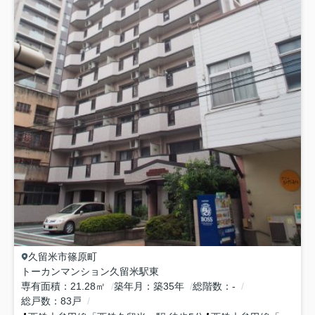
久留米市
篠原町
トーカンマンション久留米駅東
専有面積
21.28㎡
築年月
築35年
総階数
-
総戸数
83戸