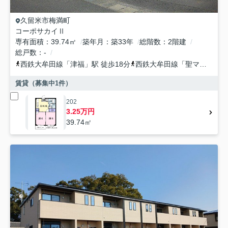
久留米市
梅満町
コーポサカイⅡ
専有面積
39.74㎡
築年月
築33年
総階数
2階建
総戸数
-
西鉄大牟田線
「
津福
」駅 徒歩18分
西鉄大牟田線
「
聖マリア病院前
賃貸（募集中
1
件）
202
3.25万円
39.74㎡