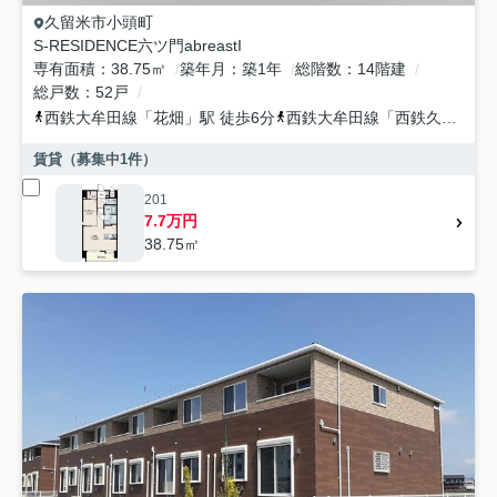
久留米市
小頭町
S-RESIDENCE六ツ門abreastI
専有面積
38.75㎡
築年月
築1年
総階数
14階建
総戸数
52戸
西鉄大牟田線
「
花畑
」駅 徒歩6分
西鉄大牟田線
「
西鉄久留米
」
賃貸（募集中
1
件）
201
7.7万円
38.75㎡