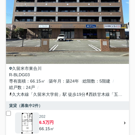
久留米市
東合川
R-BLDG03
専有面積
66.15㎡
築年月
築24年
総階数
5階建
総戸数
24戸
久大本線
「
久留米大学前
」駅 徒歩19分
西鉄甘木線
「
五郎丸
」駅
賃貸（募集中
2
件）
202
6.5万円
66.15㎡