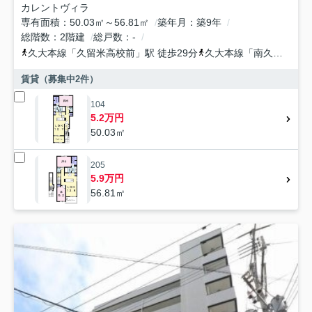
カレントヴィラ
専有面積
50.03㎡～56.81㎡
築年月
築9年
総階数
2階建
総戸数
-
久大本線
「
久留米高校前
」駅 徒歩29分
久大本線
「
南久留米
」駅
賃貸（募集中
2
件）
104
5.2万円
50.03㎡
205
5.9万円
56.81㎡