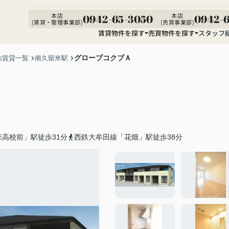
本店
本店
0942-65-3050
0942-6
(賃貸・管理事業部)
(売買事業部)
賃貸物件を探す
売買物件を探す
スタッフ
グローブコクブＡ
の賃貸一覧
南久留米駅
高校前」駅徒歩31分
西鉄大牟田線「花畑」駅徒歩38分