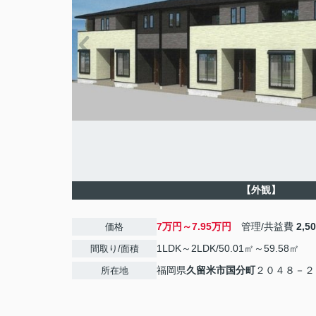
【外観】
7万円～7.95万円
管理/共益費
2,5
価格
1LDK～2LDK/50.01㎡～59.58㎡
間取り/面積
福岡県
久留米市
国分町
２０４８－２
所在地