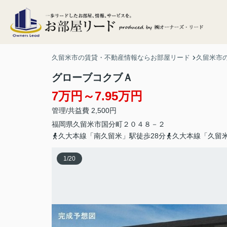
久留米市の賃貸・不動産情報ならお部屋リード
久留米市
グローブコクブＡ
7万円～7.95万円
管理/共益費 2,500円
福岡県
久留米市
国分町
２０４８－２
久大本線「南久留米」駅徒歩28分
久大本線「久留米
1
/
20