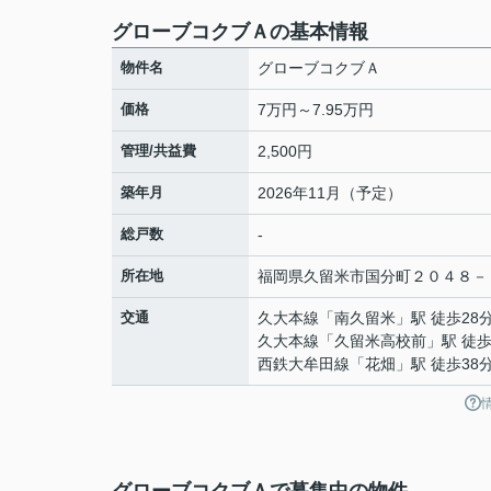
グローブコクブＡの基本情報
物件名
グローブコクブＡ
価格
7万円～7.95万円
管理/共益費
2,500円
築年月
2026年11月（予定）
総戸数
-
所在地
福岡県
久留米市
国分町
２０４８－
交通
久大本線
「
南久留米
」駅 徒歩28
久大本線
「
久留米高校前
」駅 徒歩
西鉄大牟田線
「
花畑
」駅 徒歩38