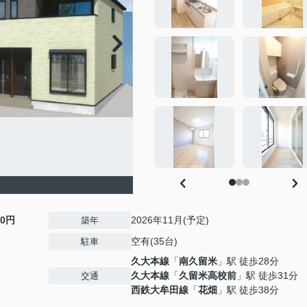
00円
2026年11月(予定)
築年
空有(35台)
駐車
久大本線
「
南久留米
」駅 徒歩28分
久大本線
「
久留米高校前
」駅 徒歩31分
交通
西鉄大牟田線
「
花畑
」駅 徒歩38分