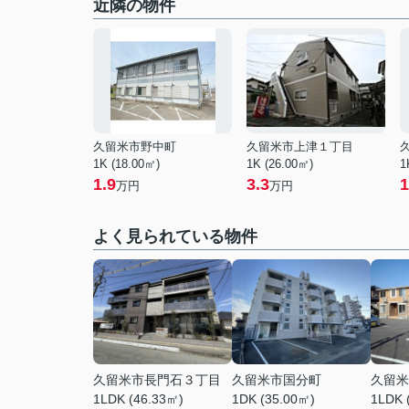
近隣の物件
久留米市野中町
久留米市上津１丁目
1K (18.00㎡)
1K (26.00㎡)
1
1.9
3.3
1
万円
万円
よく見られている物件
久留米市長門石３丁目
久留米市国分町
久留米
1LDK (46.33㎡)
1DK (35.00㎡)
1LDK 