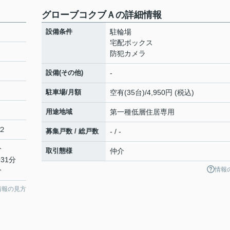
グローブコクブＡの詳細情報
設備条件
駐輪場
宅配ボックス
防犯カメラ
設備(その他)
-
駐車場/月額
空有(35台)/4,950円 (税込)
用途地域
第一種低層住居専用
２
募集戸数 / 総戸数
- / -
分
取引態様
仲介
31分
情報
分
情報の見方