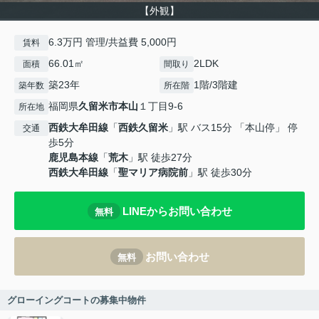
【外観】
6.3万円 管理/共益費 5,000円
賃料
66.01㎡
2LDK
面積
間取り
築23年
1階/3階建
築年数
所在階
福岡県
久留米市
本山
１丁目9-6
所在地
西鉄大牟田線
「
西鉄久留米
」駅 バス15分 「本山停」 停
交通
歩5分
鹿児島本線
「
荒木
」駅 徒歩27分
西鉄大牟田線
「
聖マリア病院前
」駅 徒歩30分
LINEからお問い合わせ
無料
お問い合わせ
無料
グローイングコートの募集中物件