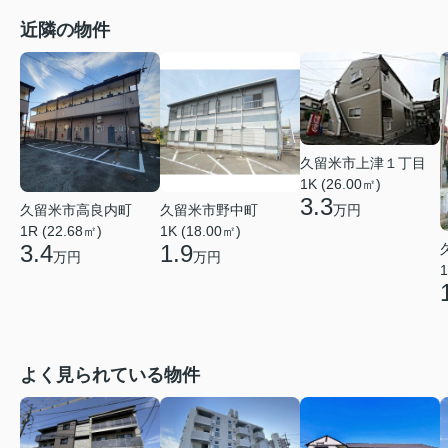
近隣の物件
久留米市上津１丁目
1K (26.00㎡)
3.3
久留米市高良内町
久留米市野中町
万円
1R (22.68㎡)
1K (18.00㎡)
3.4
1.9
万円
万円
1
よく見られている物件