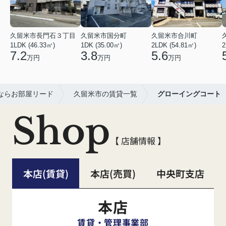
久留米市長門石３丁目
久留米市国分町
久留米市合川町
1LDK (46.33㎡)
1DK (35.00㎡)
2LDK (54.81㎡)
2
7.2
3.8
5.6
万円
万円
万円
ならお部屋リード
久留米市の賃貸一覧
グローイングコート
Shop
【 店舗情報 】
本店(賃貸)
本店(売買)
中央町支店
本店
賃貸・管理事業部