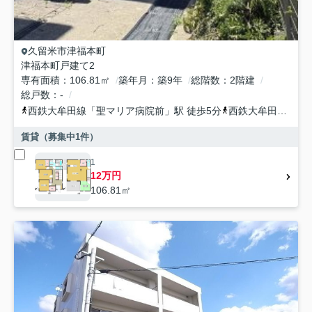
久留米市
津福本町
津福本町戸建て2
専有面積
106.81㎡
築年月
築9年
総階数
2階建
総戸数
-
西鉄大牟田線
「
聖マリア病院前
」駅 徒歩5分
西鉄大牟田線
「
花
賃貸（募集中
1
件）
1
12万円
106.81㎡