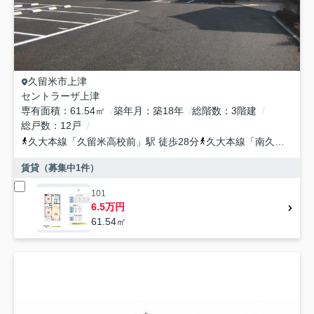
久留米市
上津
セントラーザ上津
専有面積
61.54㎡
築年月
築18年
総階数
3階建
総戸数
12戸
久大本線
「
久留米高校前
」駅 徒歩28分
久大本線
「
南久留米
」駅
賃貸（募集中
1
件）
101
6.5万円
61.54㎡