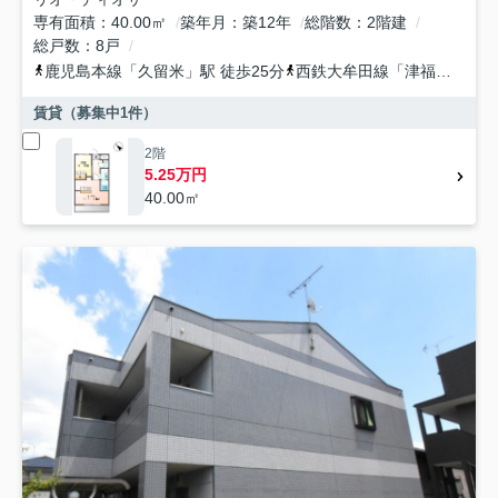
専有面積
40.00㎡
築年月
築12年
総階数
2階建
総戸数
8戸
鹿児島本線
「
久留米
」駅 徒歩25分
西鉄大牟田線
「
津福
」駅 徒
賃貸（募集中
1
件）
2階
5.25万円
40.00㎡