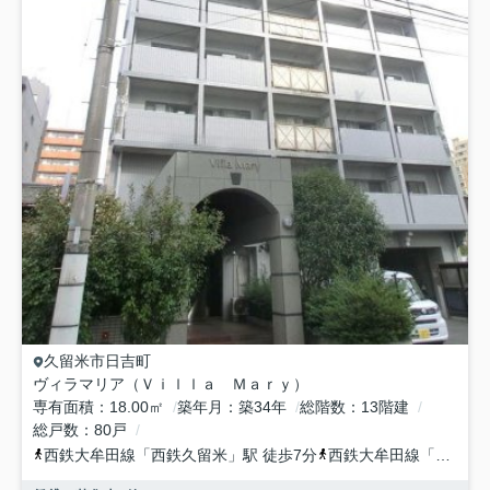
久留米市
日吉町
ヴィラマリア（Ｖｉｌｌａ Ｍａｒｙ）
専有面積
18.00㎡
築年月
築34年
総階数
13階建
総戸数
80戸
西鉄大牟田線
「
西鉄久留米
」駅 徒歩7分
西鉄大牟田線
「
櫛原
」