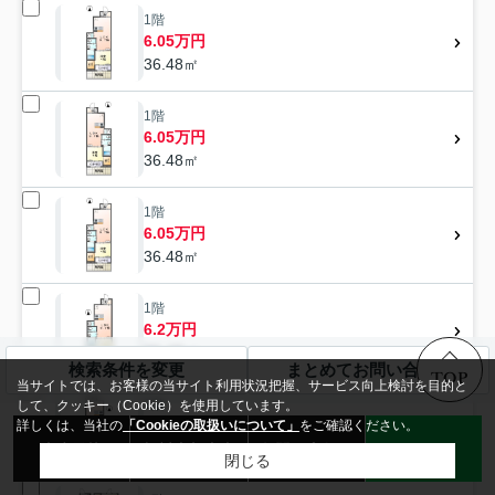
1階
6.05万円
36.48㎡
1階
6.05万円
36.48㎡
1階
6.05万円
36.48㎡
1階
6.2万円
36.48㎡
検索条件を変更
まとめてお問い合わせ
TOP
当サイトでは、お客様の当サイト利用状況把握、サービス向上検討を目的と
1階
して、クッキー（Cookie）を使用しています。
6.2万円
詳しくは、当社の
「Cookieの取扱いについて」
をご確認ください。
来店予約
無料売却査定
お問い合わせ
LINE
36.48㎡
閉じる