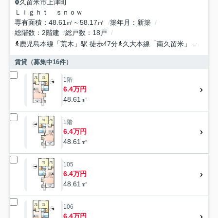
久留米市
上津町
Ｌｉｇｈｔ ｓｎｏｗ
専有面積
48.61㎡～58.17㎡
築年月
新築
総階数
2階建
総戸数
18戸
鹿児島本線
「
荒木
」駅 徒歩47分
久大本線
「
南久留米
」駅 徒歩52分
賃貸（募集中
16
件）
1階
6.4万円
48.61㎡
1階
6.4万円
48.61㎡
105
6.4万円
48.61㎡
106
6.4万円