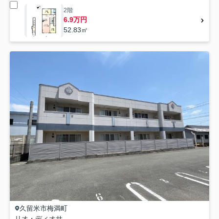
2階
6.9万円
52.83㎡
久留米市
梅満町
リオ・ディオサ