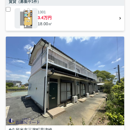
賃貸（募集中
1
件）
1301
3.4万円
18.00㎡
久留米市
三潴町早津崎