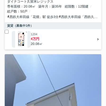
ダイナコート久留米レジックス
専有面積
20.08㎡
築年月
築35年
総階数
12階建
総戸数
50戸
西鉄大牟田線
「
花畑
」駅 徒歩3分
西鉄大牟田線
「
西鉄久留米
」
賃貸（募集中
1
件）
1204
4万円
20.08㎡