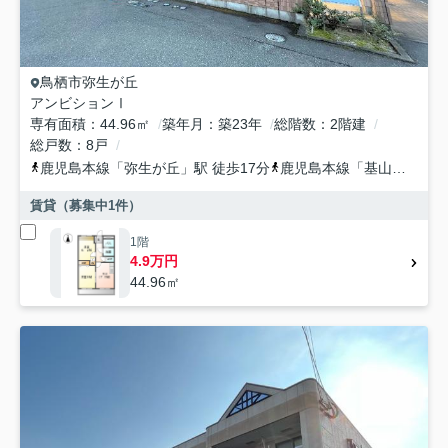
鳥栖市
弥生が丘
アンビションⅠ
専有面積
44.96㎡
築年月
築23年
総階数
2階建
総戸数
8戸
鹿児島本線
「
弥生が丘
」駅 徒歩17分
鹿児島本線
「
基山
」駅 徒
賃貸（募集中
1
件）
1階
4.9万円
44.96㎡