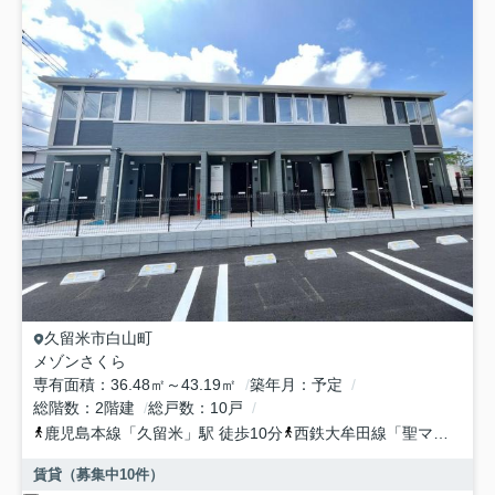
久留米市
白山町
メゾンさくら
専有面積
36.48㎡～43.19㎡
築年月
予定
総階数
2階建
総戸数
10戸
鹿児島本線
「
久留米
」駅 徒歩10分
西鉄大牟田線
「
聖マリア病院前
賃貸（募集中
10
件）