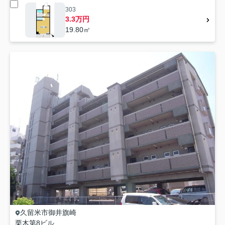
303
3.3万円
19.80㎡
久留米市
御井旗崎
栗木第8ビル