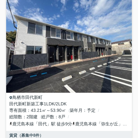
鳥栖市
田代新町
田代新町新築工事1LDK/2LDK
専有面積
43.21㎡～53.90㎡
築年月
予定
総階数
2階建
総戸数
8戸
鹿児島本線
「
田代
」駅 徒歩9分
鹿児島本線
「
弥生が丘
」駅 徒歩22分
賃貸（募集中
8
件）