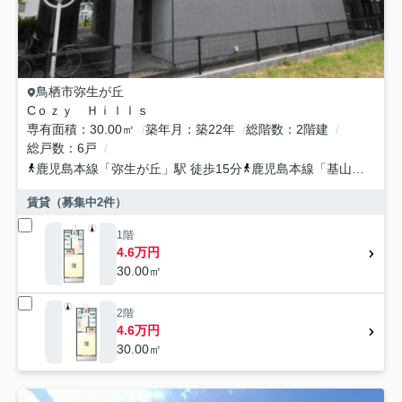
鳥栖市
弥生が丘
Cｏｚｙ Ｈｉｌｌｓ
専有面積
30.00㎡
築年月
築22年
総階数
2階建
総戸数
6戸
鹿児島本線
「
弥生が丘
」駅 徒歩15分
鹿児島本線
「
基山
」駅 徒
賃貸（募集中
2
件）
1階
4.6万円
30.00㎡
2階
4.6万円
30.00㎡