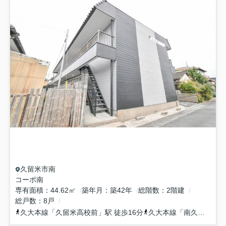
久留米市
南
コーポ南
専有面積
44.62㎡
築年月
築42年
総階数
2階建
総戸数
8戸
久大本線
「
久留米高校前
」駅 徒歩16分
久大本線
「
南久留米
」駅