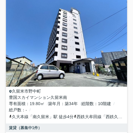
久留米市
野中町
豊国スカイマンション久留米南
専有面積
19.80㎡
築年月
築34年
総階数
10階建
総戸数
-
久大本線
「
南久留米
」駅 徒歩4分
西鉄大牟田線
「
西鉄久留米
」
賃貸（募集中
1
件）