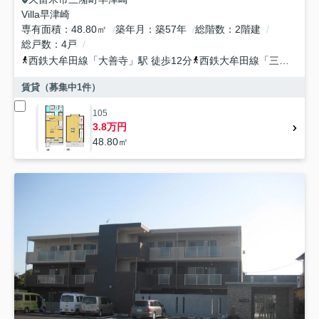
Villa早津崎
専有面積
48.80㎡
築年月
築57年
総階数
2階建
総戸数
4戸
西鉄大牟田線
「
大善寺
」駅 徒歩12分
西鉄大牟田線
「
三潴
」駅 
賃貸（募集中
1
件）
105
3.8万円
48.80㎡