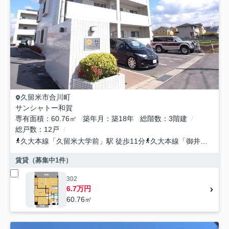
久留米市
合川町
サンシャトー和賀
専有面積
60.76㎡
築年月
築18年
総階数
3階建
総戸数
12戸
久大本線
「
久留米大学前
」駅 徒歩11分
久大本線
「
御井
」駅 徒
賃貸（募集中
1
件）
302
6.7万円
60.76㎡