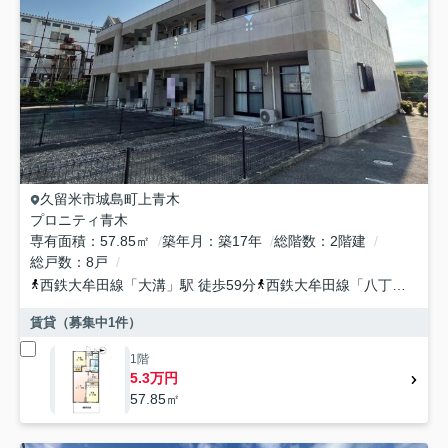
久留米市
城島町上青木
プロニティ青木
専有面積
57.85㎡
築年月
築17年
総階数
2階建
総戸数
8戸
西鉄大牟田線
「
大溝
」駅 徒歩59分
西鉄大牟田線
「
八丁牟田
」駅
賃貸（募集中
1
件）
1階
5.3万円
57.85㎡