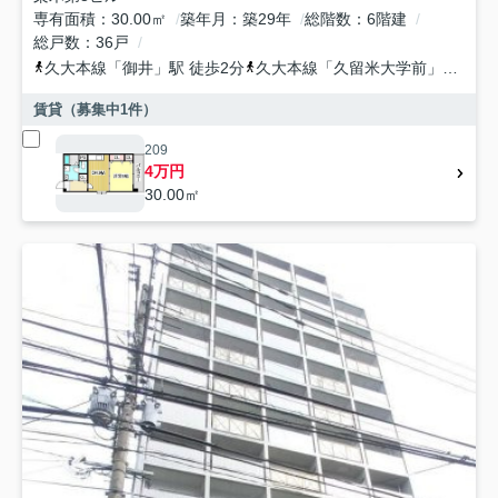
専有面積
30.00㎡
築年月
築29年
総階数
6階建
総戸数
36戸
久大本線
「
御井
」駅 徒歩2分
久大本線
「
久留米大学前
」駅 徒歩16分
賃貸（募集中
1
件）
209
4万円
30.00㎡