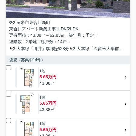
久留米市
東合川新町
東合川アパート新築工事1LDK/2LDK
専有面積
43.38㎡～52.83㎡
築年月
予定
総階数
2階建
総戸数
14戸
久大本線
「
御井
」駅 徒歩28分
久大本線
「
久留米大学前
」駅 徒
賃貸（募集中
14
件）
1階
5.65万円
43.38㎡
1階
5.65万円
43.38㎡
1階
5.65万円
43.38㎡