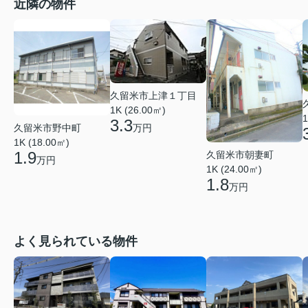
近隣の物件
久留米市上津１丁目
1K (26.00㎡)
1
3.3
久留米市野中町
万円
1K (18.00㎡)
1.9
久留米市朝妻町
万円
1K (24.00㎡)
1.8
万円
よく見られている物件