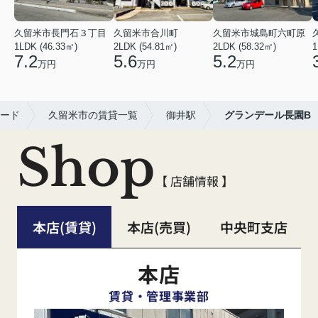
久留米市長門石３丁目
久留米市合川町
久留米市城島町六町原
1LDK (46.33㎡)
2LDK (54.81㎡)
2LDK (58.32㎡)
1
7.2
5.6
5.2
万円
万円
万円
ード
久留米市の賃貸一覧
御井駅
グランデール長園B
Shop
【 店舗情報 】
本店(賃貸)
本店(売買)
中央町支店
本店
賃貸・管理事業部