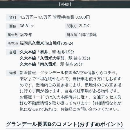
【外観】
4.2万円～4.5万円 管理/共益費 3,500円
賃料
68.81㎡
2LDK
面積
間取り
築28年
1階/2階建
築年数
所在階
福岡県
久留米市
山川町
709-24
所在地
久大本線
「
御井
」駅 徒歩15分
交通
久大本線
「
久留米大学前
」駅 徒歩32分
久大本線
「
南久留米
」駅 徒歩59分
新着情報：グランデール長園Bの空室情報ならコチラ。
備考
乗駅まで平坦な物件なので、自転車を使う方にもおすす
めです。敷地内ごみ置き場により、敷地外のごみ置き場
に行く手間が省けます。自走式駐車場がある物件です。
お部屋リードでは久大本線御井に近く、交通アクセス良
好な不動産情報を取り扱っております。詳細情報などが
気になるのであれば、お気軽にお問い合わせください。
グランデール長園Bのコメント(おすすめポイント)