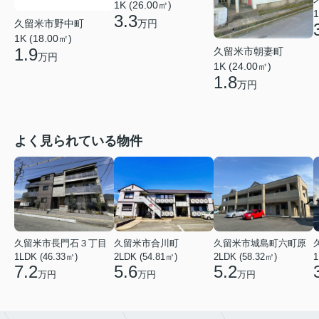
1K (26.00㎡)
1
3.3
久留米市野中町
万円
1K (18.00㎡)
1.9
久留米市朝妻町
万円
1K (24.00㎡)
1.8
万円
よく見られている物件
久留米市長門石３丁目
久留米市合川町
久留米市城島町六町原
1LDK (46.33㎡)
2LDK (54.81㎡)
2LDK (58.32㎡)
1
7.2
5.6
5.2
万円
万円
万円