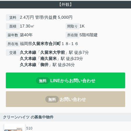
【外観】
2.4万円 管理/共益費 5,000円
賃料
17.30㎡
1K
面積
間取り
築40年
5階/6階建
築年数
所在階
福岡県
久留米市
合川町
１８-１６
所在地
久大本線
「
久留米大学前
」駅 徒歩7分
交通
久大本線
「
南久留米
」駅 徒歩23分
久大本線
「
御井
」駅 徒歩26分
LINEからお問い合わせ
無料
お問い合わせ
無料
クリーンハイツ の募集中物件
510