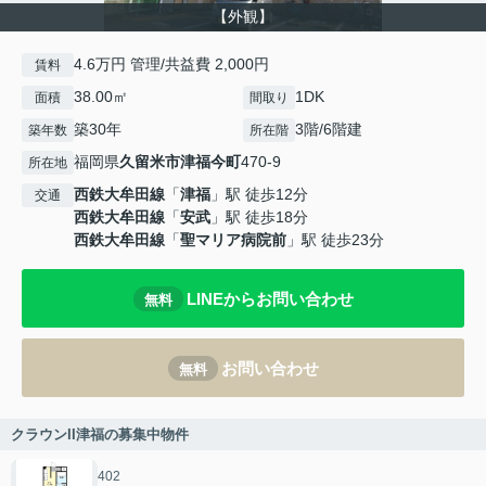
【外観】
4.6万円 管理/共益費 2,000円
賃料
38.00㎡
1DK
面積
間取り
築30年
3階/6階建
築年数
所在階
福岡県
久留米市
津福今町
470-9
所在地
西鉄大牟田線
「
津福
」駅 徒歩12分
交通
西鉄大牟田線
「
安武
」駅 徒歩18分
西鉄大牟田線
「
聖マリア病院前
」駅 徒歩23分
LINEからお問い合わせ
無料
お問い合わせ
無料
クラウンII津福の募集中物件
402