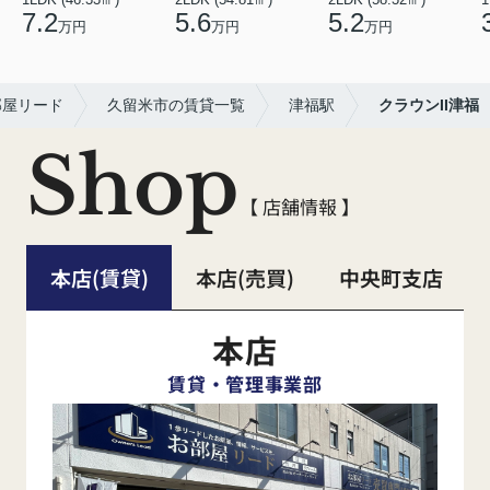
7.2
5.6
5.2
万円
万円
万円
部屋リード
久留米市の賃貸一覧
津福駅
クラウンII津福
Shop
【 店舗情報 】
本店(賃貸)
本店(売買)
中央町支店
本店
賃貸・管理事業部