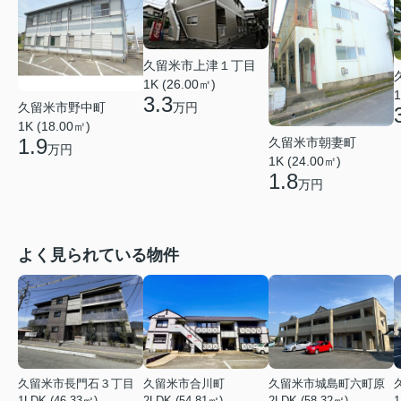
久留米市上津１丁目
1K (26.00㎡)
1
3.3
久留米市野中町
万円
1K (18.00㎡)
1.9
久留米市朝妻町
万円
1K (24.00㎡)
1.8
万円
よく見られている物件
久留米市長門石３丁目
久留米市合川町
久留米市城島町六町原
1LDK (46.33㎡)
2LDK (54.81㎡)
2LDK (58.32㎡)
1